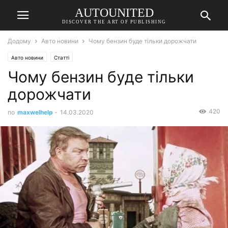
AUTOUNITED
DISCOVER THE ART OF PUBLISHING
Додому
Авто новини
Чому бензин буде тільки дорожчати
Авто новини
Статті
Чому бензин буде тільки
дорожчати
420
по
maxwelhelp
-
14.03.2020