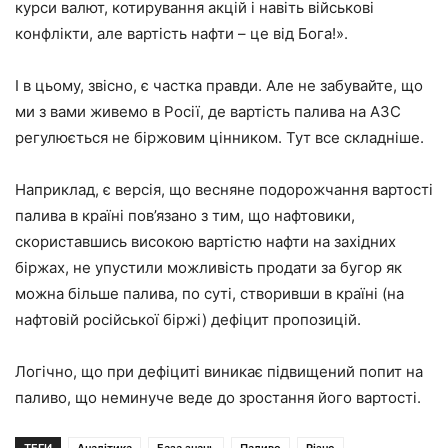
курси валют, котирування акцій і навіть військові
конфлікти, але вартість нафти – це від Бога!».
І в цьому, звісно, є частка правди. Але не забувайте, що
ми з вами живемо в Росії, де вартість палива на АЗС
регулюється не біржовим цінником. Тут все складніше.
Наприклад, є версія, що весняне подорожчання вартості
палива в країні пов’язано з тим, що нафтовики,
скориставшись високою вартістю нафти на західних
біржах, не упустили можливість продати за бугор як
можна більше палива, по суті, створивши в країні (на
нафтовій російської біржі) дефіцит пропозицій.
Логічно, що при дефіциті виникає підвищений попит на
паливо, що неминуче веде до зростання його вартості.