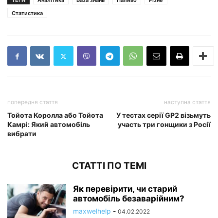
ТЕГИ
Аналітика
База знань
Паливо
Різне
Статистика
попередня стаття
наступна стаття
Тойота Королла або Тойота
У тестах серії GP2 візьмуть
Камрі: Який автомобіль
участь три гонщики з Росії
вибрати
СТАТТІ ПО ТЕМІ
Як перевірити, чи старий
автомобіль безаварійним?
maxwelhelp
-
04.02.2022