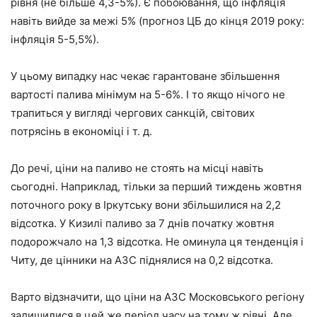
рівня (не більше 4,3-5%). Є побоювання, що інфляція
навіть вийде за межі 5% (прогноз ЦБ до кінця 2019 року:
інфляція 5-5,5%).
У цьому випадку нас чекає гарантоване збільшення
вартості палива мінімум на 5-6%. І то якщо нічого не
трапиться у вигляді чергових санкцій, світових
потрясінь в економіці і т. д.
До речі, ціни на паливо не стоять на місці навіть
сьогодні. Наприклад, тільки за перший тиждень жовтня
поточного року в Іркутську вони збільшилися на 2,2
відсотка. У Кизилі паливо за 7 днів початку жовтня
подорожчало на 1,3 відсотка. Не оминула ця тенденція і
Читу, де цінники на АЗС піднялися на 0,2 відсотка.
Варто відзначити, що ціни на АЗС Московського регіону
залишилися в цей же період часу на тому ж рівні. Але,