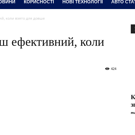
ОВИНИ
КОРИСНОСТІ
НОВІ ТЕХНОЛОГІЇ
АВТО СТА
й, коли взято для довше
ш ефективний, коли
424
К
з
ma