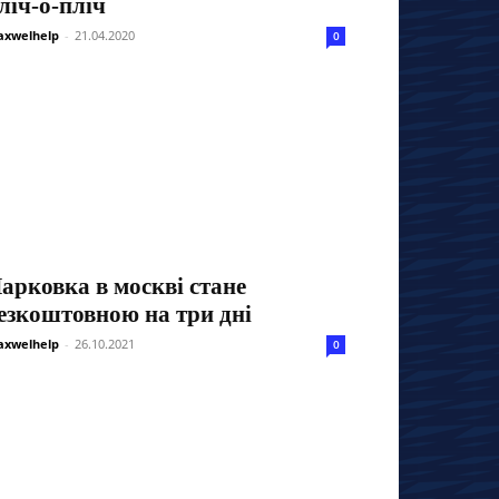
ліч-о-пліч
xwelhelp
-
21.04.2020
0
арковка в москві стане
езкоштовною на три дні
xwelhelp
-
26.10.2021
0