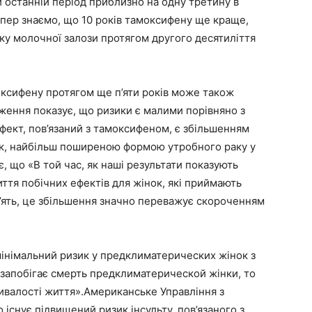
й останній період приблизно на одну третину в
епер знаємо, що 10 років тамоксифену ще краще,
аку молочної залози протягом другого десятиліття
ксифену протягом ще п’яти років може також
дження показує, що ризики є малими порівняно з
фект, пов’язаний з тамоксифеном, є збільшенням
к, найбільш поширеною формою утробного раку у
, що «В той час, як наші результати показують
тя побічних ефектів для жінок, які приймають
п’ять, це збільшення значно переважує скороченням
 мінімальний ризик у предклиматерических жінок з
 запобігає смерть предклиматерической жінки, то
ривалості життя».Американське Управління з
 існує підвищений ризик інсульту, пов’язаного з