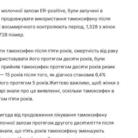
 молочної залози ER-positive, були залучені в
ли продовжувати використання тамоксифену після
ці восьмирічного контролюють період, 1,328 з жінок
 728 помер.
и тамоксифен після п’яти років, смертність від раку
ристовувати його протягом десяти років, були
 прийняв тамоксифен протягом десяти років ризик
— 15 років після того, як діагноз становив 6,4%
в його протягом 5 років.Життєво важливо, щоб жінки з
карі знали про це виявленні, оскільки тамоксифен в
ом п’яти років.
вигода від продовження лікування тамоксифену
лочної залози протягом другого десятиліття після
е знали, що п’ять років тамоксифену зменшують