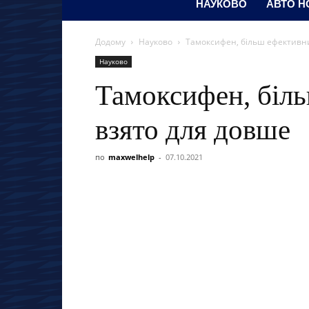
НАУКОВО
АВТО Н
Додому
Науково
Тамоксифен, більш ефективни
Науково
Тамоксифен, біль
взято для довше
по
maxwelhelp
-
07.10.2021