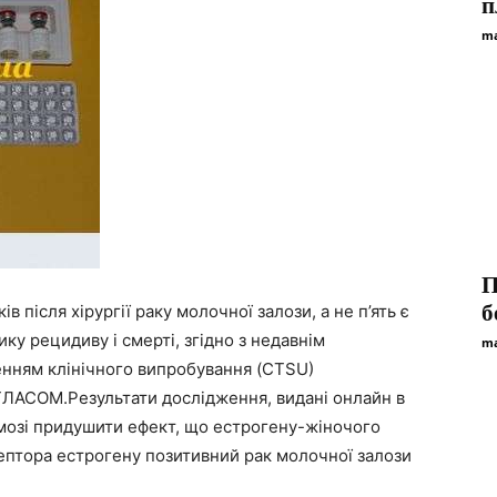
п
ma
П
б
після хірургії раку молочної залози, а не п’ять є
ку рецидиву і смерті, згідно з недавнім
ma
енням клінічного випробування (CTSU)
ТЛАСОМ.Результати дослідження, видані онлайн в
змозі придушити ефект, що естрогену-жіночого
ептора естрогену позитивний рак молочної залози