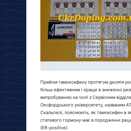
Прийом тамоксифену протягом десяти років 
більш ефективним і краще в зниженні ризи
випробуванню на чолі з Сервісним відділ
Оксфордського університету, названим А
Скальпелі, пояснюють, як тамоксифен в 
статевого гормону має в породженні рец
(ER-positive).