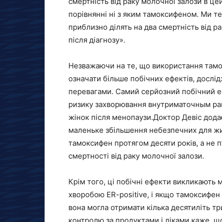
смертність від раку молочної залози в це
порівнянні ні з яким тамоксифеном. Ми т
приблизно ділять на два смертність від р
після діагнозу».
Незважаючи на те, що використання тамо
означати більше побічних ефектів, дослі
перевагами. Самий серйозний побічний е
ризику захворювання внутриматочным ра
жінок після менопаузи.Доктор Девіс додає
маленьке збільшення небезпечних для жит
тамоксифен протягом десяти років, а не 
смертності від раку молочної залози.
Крім того, ці побічні ефекти викликають
хворобою ER-positive, і якщо тамоксифен
вона могла отримати кілька десятиліть т
контролю за продуктами і ліками каже, що