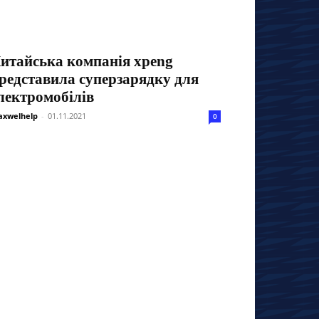
итайська компанія xpeng
редставила суперзарядку для
лектромобілів
xwelhelp
-
01.11.2021
0