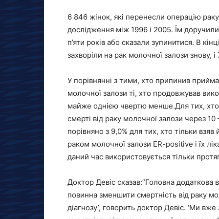
6 846 жінок, які перенесли операцію раку
дослідження між 1996 і 2005. Їм доручи
п’яти років або сказали зупинитися. В кін
захворіли на рак молочної залози знову, і
У порівнянні з тими, хто припинив приймат
молочної залози ті, хто продовжував вико
майже однією чвертю менше.Для тих, хто
смерті від раку молочної залози через 10 
порівняно з 9,0% для тих, хто тільки взя
раком молочної залози ER-positive і їх лі
даний час використовується тільки протяг
Доктор Девіс сказав:”Головна додаткова 
повинна зменшити смертність від раку мо
діагнозу’, говорить доктор Девіс. ‘Ми вж