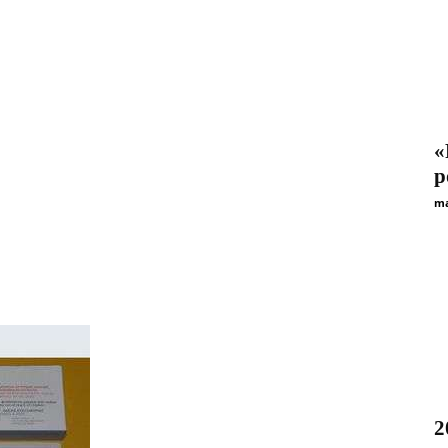
«
р
ma
2