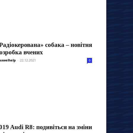
Радіокерована» собака – новітня
озробка вчених
xwelhelp
-
22.12.2021
0
019 Audi R8: подивіться на зміни