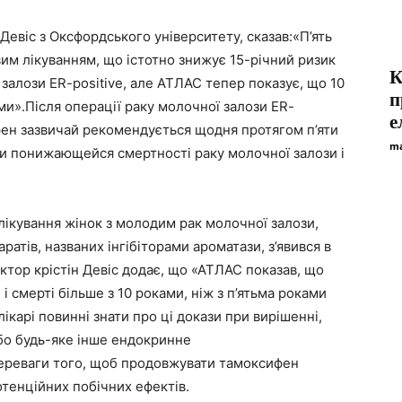
евіс з Оксфордського університету, сказав:«П’ять
им лікуванням, що істотно знижує 15-річний ризик
К
 залози ER-positive, але АТЛАС тепер показує, що 10
п
и».Після операції раку молочної залози ER-
е
фен зазвичай рекомендується щодня протягом п’яти
ma
и понижающейся смертності раку молочної залози і
ікування жінок з молодим рак молочної залози,
атів, названих інгібіторами ароматази, з’явився в
октор крістін Девіс додає, що «АТЛАС показав, що
і смерті більше з 10 роками, ніж з п’ятьма роками
ікарі повинні знати про ці докази при вирішенні,
бо будь-яке інше ендокринне
ереваги того, щоб продовжувати тамоксифен
отенційних побічних ефектів.