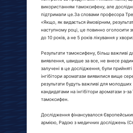
використанням тамоксифену, але дослідни
підтримали це.За словами професора Тре
«Якщо, як видається ймовірним, результа
наступному році, це повинно оголосити з
до 10 років, а не 5 років лікування у хво
Результати тамоксифену, більш важливі 
виявлення, швидше за все, не внесе ради
залучені в це дослідження, були прийняті
інгібітори ароматази виявилися вище сере
результати будуть важливі для молодших
кандидатами на інгібітори ароматази з-за 
тамоксифен.
Дослідження фінансувалося Європейським
армією, Радою з медичних досліджень (Сп