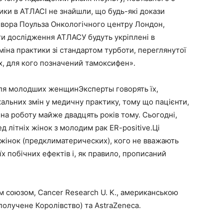
ки в АТЛАСІ не знайшли, що будь-які докази
вора Поульза Онкологічного центру Лондон,
ти дослідження АТЛАСУ будуть укріплені в
міна практики зі стандартом турботи, переглянутої
рих, для кого позначений тамоксифен».
для молодших женщинЭксперты говорять їх,
кальних змін у медичну практику, тому що пацієнти,
 на роботу майже двадцять років тому. Сьогодні,
д літніх жінок з молодим рак ER-positive.Ці
 жінок (предклиматерических), кого не вважають
їх побічних ефектів і, як правило, прописаний
 союзом, Cancer Research U. K., американською
олучене Королівство) та AstraZeneca.