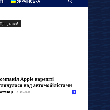
ТТІ
УКРАЇНСЬКА
Це цікаво!
омпанія Apple нарешті
глянулася над автомобілістами
xwelhelp
-
21.04.2020
0