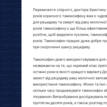
Переможете слідчого, доктора Христину Д
років корисного тамоксифену вже є чудов
для рецидиву та смерті від раку молочної
років тамоксифену є ще більш ефективним
positive, щоб видалити пухлини, тамокси
років. Тамоксифен працює дуже добре пр
при скороченні шансу рецидиву.
Тамоксифен довго використовувався для л
незважаючи на те, що окремий клас препар
останні роки в якості кращого варіанту.Д
захист від рецидиву раку молочної залози 
використання тамоксифену. Жінки та їхні л
скільки часу продовжувати тамоксифен а
лікування».Випробування досліджувала п
протягом десяти років, а також розгляд п