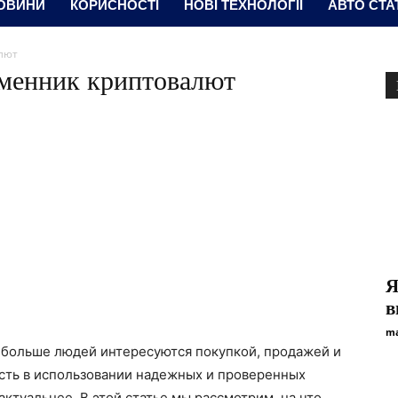
ОВИНИ
КОРИСНОСТІ
НОВІ ТЕХНОЛОГІЇ
АВТО СТА
лют
менник криптовалют
Я
в
ma
е больше людей интересуются покупкой, продажей и
сть в использовании надежных и проверенных
ктуальнее. В этой статье мы рассмотрим, на что