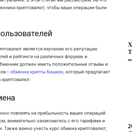
менника криптовалют, чтобы ваши операции были
пользователей
Х
птовалют является изучение его репутации.
Т
лей и рейтинги на различных форумах и
ma
обменник должен иметь положительные отзывы и
ков –
обменка крипты Бишкек
, который предлагает
 криптовалют.
мена
енно повлиять на прибыльность ваших операций.
ом, внимательно ознакомьтесь с его тарифами и
2
. Также важно учесть курс обмена криптовалют,