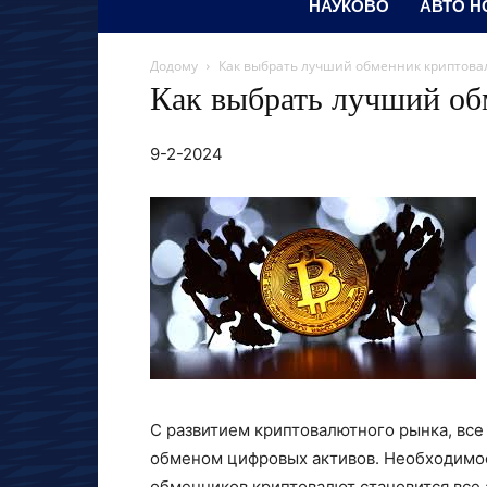
НАУКОВО
АВТО Н
Додому
Как выбрать лучший обменник криптова
Как выбрать лучший об
9-2-2024
С развитием криптовалютного рынка, вс
обменом цифровых активов. Необходимо
обменников криптовалют становится все а