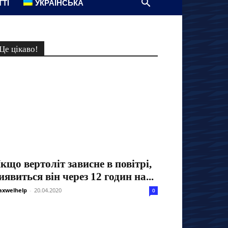
ТТІ
УКРАЇНСЬКА
Це цікаво!
кщо вертоліт зависне в повітрі,
иявиться він через 12 годин на...
xwelhelp
-
20.04.2020
0