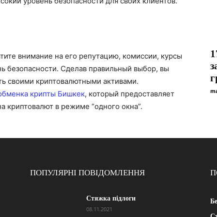
сокий уровень безопасности для своих клиентов.
1
тите внимание на его репутацию, комиссии, курсы
з
нь безопасности. Сделав правильный выбор, вы
г
ть своими криптовалютными активами.
ma
обменка крипты Бишкек
, который предоставляет
а криптовалют в режиме “одного окна”.
ПОПУЛЯРНІ ПОВІДОМЛЕННЯ
П
Стяжка підлоги
Б
08.11.2021
Ст