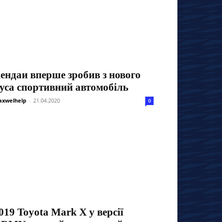
ендаи вперше зробив з нового
уса спортивний автомобіль
xwelhelp
-
21.04.2020
0
019 Toyota Mark X у версії