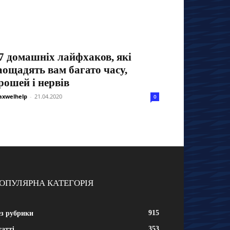
7 домашніх лайфхаков, які
аощадять вам багато часу,
рошей і нервів
xwelhelp
-
21.04.2020
0
ОПУЛЯРНА КАТЕГОРІЯ
915
ез рубрики
353
атті