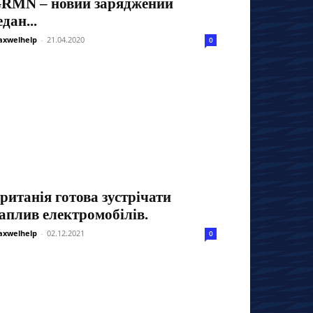
RMN – новий заряджений
едан...
xwelhelp
-
21.04.2020
0
ританія готова зустрічати
аплив електромобілів.
xwelhelp
-
02.12.2021
0