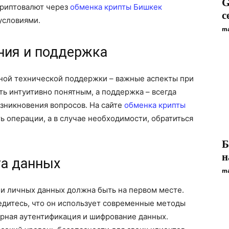
G
криптовалют через
обменка крипты Бишкек
с
условиями.
ma
ния и поддержка
ной технической поддержки – важные аспекты при
ь интуитивно понятным, а поддержка – всегда
озникновения вопросов. На сайте
обменка крипты
 операции, а в случае необходимости, обратиться
Б
н
та данных
ma
 и личных данных должна быть на первом месте.
едитесь, что он использует современные методы
орная аутентификация и шифрование данных.