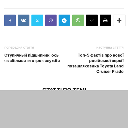
попередня стаття
наступна стаття
Ступичный підшипник: ось
Топ-5 фактів про нової
як збільшити строк служби
російської версії
позашляховика Toyota Land
Cruiser Prado
СТАТТІ ПО ТЕМІ
На «Буханці» по Німеччині:
німецький огляд ювілейного УАЗ
452
maxwelhelp
-
04.02.2022