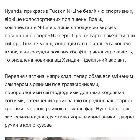
Hyundai прикрасив Tucson N-Line безліччю спортивних,
вірніше колоспортивних поліпшень. Все ж,
комплектація N-Line є лише спрощеною версією
повноцінної спорт «N»-серії. Про це варто пам’ятати при
виборі. Тим не менш, якщо для вас на чолі кута коштує
імідж, а не секунди розгону або філігранна керованість,
то оновлена новинка від Хендаи – ідеальний варіант.
Передня частина, наприклад, тепер обзавівся зміненим
бампером з різними повітрозабірниками,
переробленими світлодіодними денними ходовими
вогнями, затемненій хромованою передній радіаторної
гратами і чорною рамкою навколо фар. Hyundai також
застосував на догоду стилю чорні віконні рамки і дверні
ручки в колір кузова.