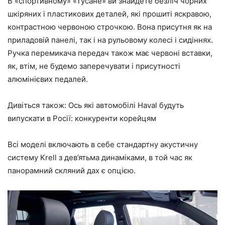
В «спортивному» «Тусане» ви знайдете безліч чорних
шкіряних і пластикових деталей, які прошиті яскравою,
контрастною червоною строчкою. Вона присутня як на
приладовій панелі, так і на рульовому колесі і сидіннях.
Ручка перемикача передач також має червоні вставки,
як, втім, не будемо заперечувати і присутності
алюмінієвих педалей.
Дивіться також: Ось які автомобілі Haval будуть
випускати в Росії: конкуренти корейцям
Всі моделі включають в себе стандартну акустичну
систему Krell з дев’ятьма динаміками, в той час як
панорамний скляний дах є опцією.