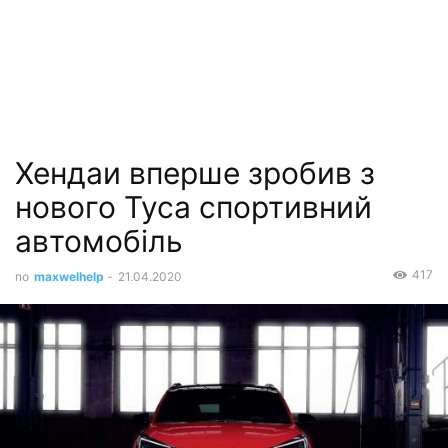
Хендаи вперше зробив з
нового Туса спортивний
автомобіль
417
по
maxwelhelp
-
21.04.2020