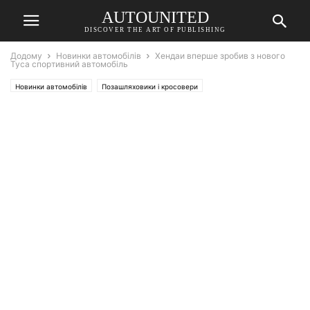
AUTOUNITED
DISCOVER THE ART OF PUBLISHING
Додому
Новинки автомобілів
Хендаи вперше зробив з нового
Туса спортивний автомобіль
Новинки автомобілів
Позашляховики і кросовери