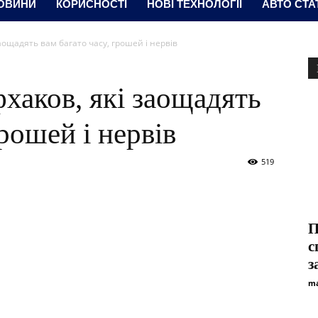
ОВИНИ
КОРИСНОСТІ
НОВІ ТЕХНОЛОГІЇ
АВТО СТА
аощадять вам багато часу, грошей і нервів
хаков, які заощадять
грошей і нервів
519
П
с
з
ma