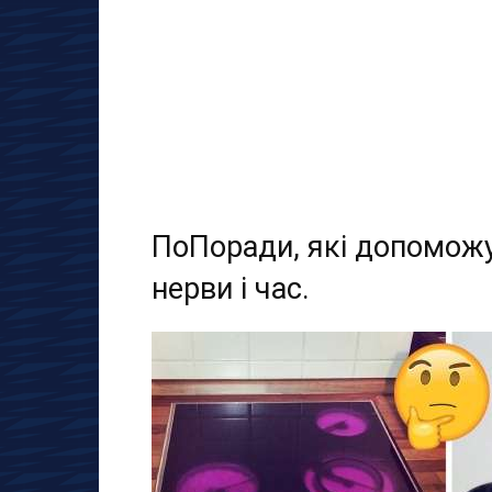
ПоПоради, які допоможу
нерви і час.