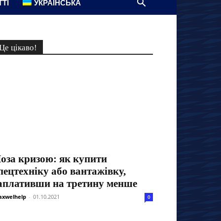
ТТІ
УКРАЇНСЬКА
Це цікаво!
оза кризою: як купити
пецтехніку або вантажівку,
аплативши на третину менше
xwelhelp
-
01.10.2021
0