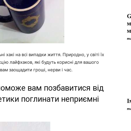
G
м
м
ma
і хакі на всі випадки життя. Природно, у світі їх
цію лайфхаков, які будуть корисні для вашого
ам заощадити гроші, нерви і час.
опоможе вам позбавитися від
кетики поглинати неприємні
І
ma