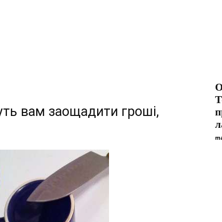
О
Т
ть вам заощадити гроші,
п
л
ma