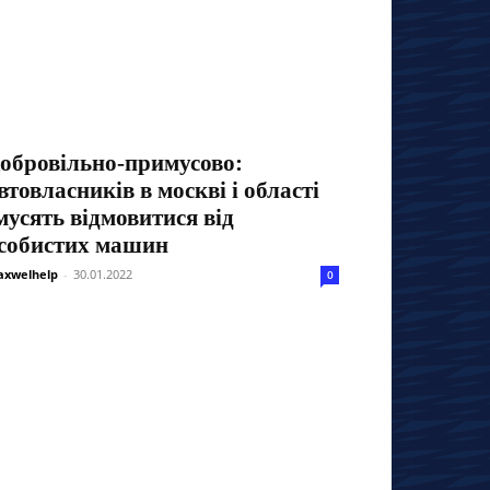
обровільно-примусово:
втовласників в москві і області
мусять відмовитися від
собистих машин
xwelhelp
-
30.01.2022
0