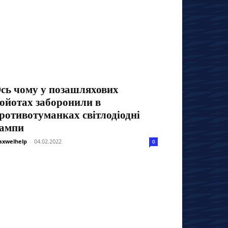
сь чому у позашляхових
ойотах заборонили в
ротивотуманках світлодіодні
ампи
xwelhelp
-
04.02.2022
0