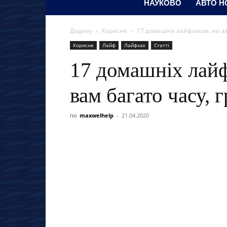
НАУКОВО
АВТО Н
Додому
Корисне
17 домашніх лайфхаков, які з
Корисне
Лайф
Лайфхак
Статті
17 домашніх лайф
вам багато часу, 
по
maxwelhelp
-
21.04.2020