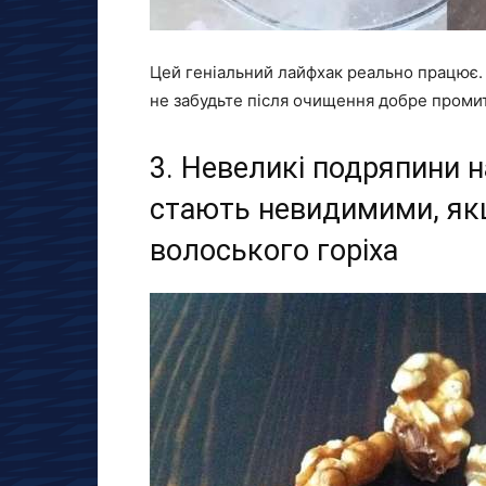
Цей геніальний лайфхак реально працює. П
не забудьте після очищення добре проми
3. Невеликі подряпини 
стають невидимими, як
волоського горіха