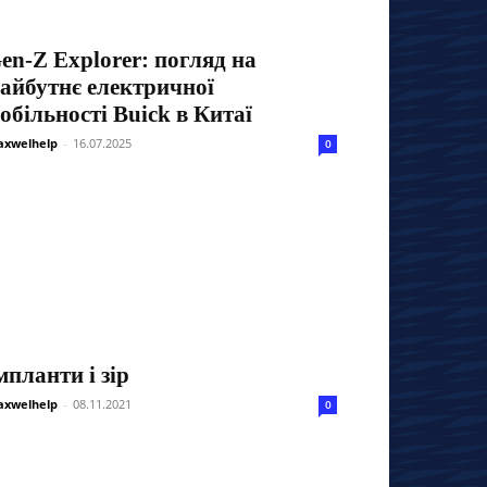
en-Z Explorer: погляд на
айбутнє електричної
обільності Buick в Китаї
xwelhelp
-
16.07.2025
0
мпланти і зір
xwelhelp
-
08.11.2021
0