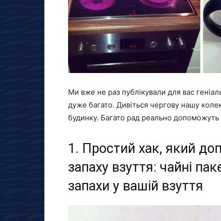
Ми вже не раз публікували для вас геніальн
дуже багато. Дивіться чергову нашу колек
будинку. Багато рад реально допоможуть в
1. Простий хак, який д
запаху взуття: чайні па
запахи у вашій взуття