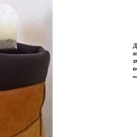
Д
а
з
о
ma