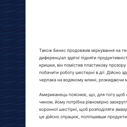
Також Бенкс продовжив міркування на тем
диференціал здатні підняти продуктивніс
кришки, він помістив пластикову прозору
побачити роботу шестерні в дії. Дійсно з
черпака на водяному млині, розкидаючи 
Американець пояснює, що, для того щоб
чином, йому потрібна рівномірно заокруг
коронної шестірні, щоб розподіляти змазує
це дійсно спрацює, поліпшивши продукти