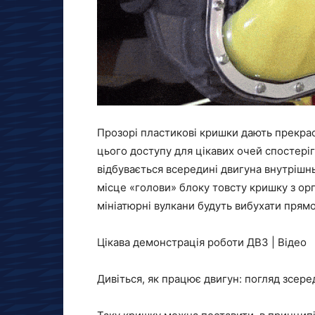
Прозорі пластикові кришки дають прекрасн
цього доступу для цікавих очей спостері
відбувається всередині двигуна внутрішн
місце «голови» блоку товсту кришку з оргск
мініатюрні вулкани будуть вибухати прямо 
Цікава демонстрація роботи ДВЗ | Відео
Дивіться, як працює двигун: погляд зсер