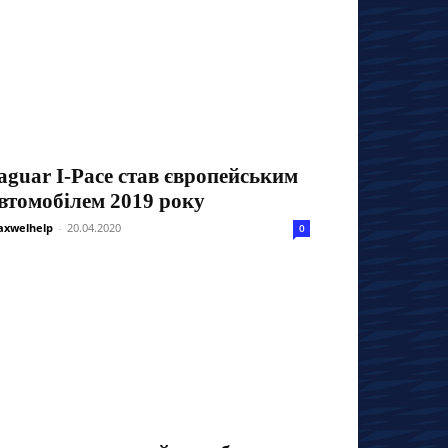
aguar I-Pace став європейським
втомобілем 2019 року
xwelhelp
-
20.04.2020
0