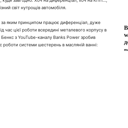
, куди завгодно. Хоч на диференціал, хоч на КПП…,
зний світ нутрощів автомобіля.
сі, за яким принципом працює диференціал, дуже
В
під час цієї роботи всередині металевого корпусу в
w
йл Бенкс з YouTube-каналу Banks Power зробив
д
с роботи системи шестерень в масляній ванні:
ma