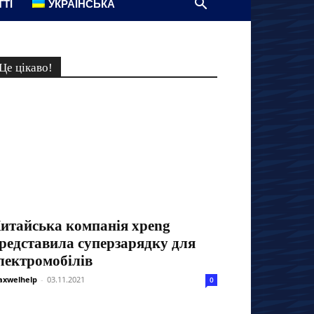
ТТІ
УКРАЇНСЬКА
Це цікаво!
итайська компанія xpeng
редставила суперзарядку для
лектромобілів
xwelhelp
-
03.11.2021
0