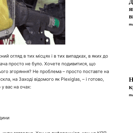
Д
я
в
ma
ий огляд в тих місцях і в тих випадках, в яких до
гача просто не було. Хочете подивитися, що
ього згоряння? Не проблема – просто поставте на
Н
ла, на Заході відомого як Plexiglas, – і готово,
к
у вас на очах:
ma
едини