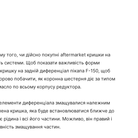
у того, чи дійсно покупні aftermarket кришки на
ть системи. Щоб показати важливість форми
 кришку на задній диференціал пікапа F-150, щоб
дорово побачити, як коронна шестерня діє за типом
масло по всьому корпусу редуктора.
 елементи диференціала змащувалися належним
лена кришка, яка буде встановлюватися ближче до
 рідина і всі його частини. Можливо, він правий і
вність змащування частин.