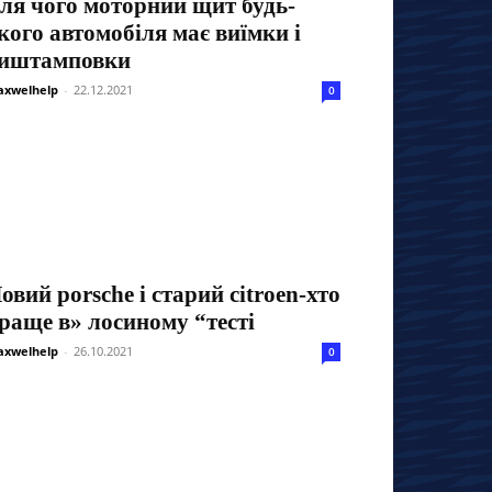
ля чого моторний щит будь-
кого автомобіля має виїмки і
иштамповки
xwelhelp
-
22.12.2021
0
овий porsche і старий citroen-хто
раще в» лосиному “тесті
xwelhelp
-
26.10.2021
0