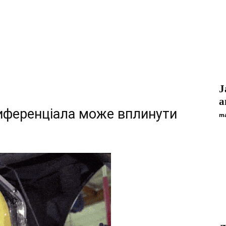
J
а
иференціала може вплинути
ma