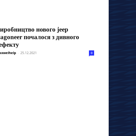
иробництво нового jeep
agoneer почалося з дивного
ефекту
xwelhelp
-
25.12.2021
0