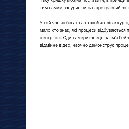
Таку кришку можна поставити, в принципі
тим самим занурившись в прекрасний залі
У той час як багато автолюбителів в кур
мало хто знає, які процеси відбуваються 
центрі осі. Один американець на ім’я Ге
відмінне відео, наочно демонструє проце