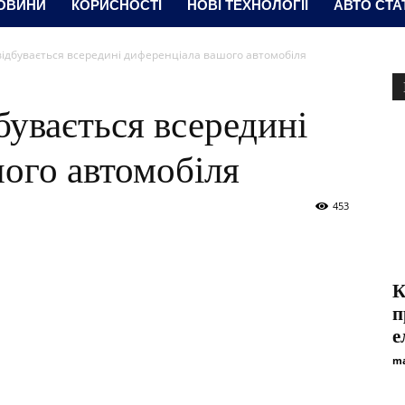
ОВИНИ
КОРИСНОСТІ
НОВІ ТЕХНОЛОГІЇ
АВТО СТА
 відбувається всередині диференціала вашого автомобіля
бувається всередині
ого автомобіля
453
К
п
е
ma