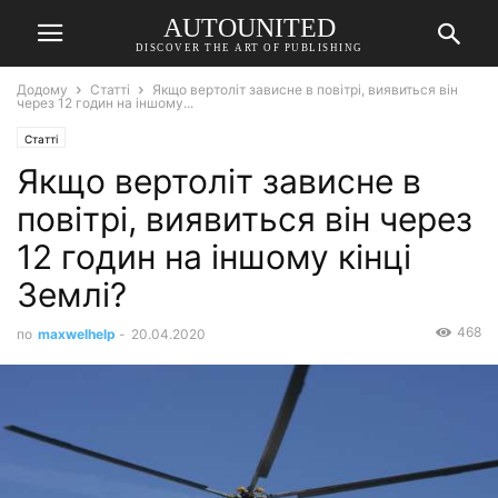
AUTOUNITED
DISCOVER THE ART OF PUBLISHING
Додому
Статті
Якщо вертоліт зависне в повітрі, виявиться він
через 12 годин на іншому...
Статті
Якщо вертоліт зависне в
повітрі, виявиться він через
12 годин на іншому кінці
Землі?
468
по
maxwelhelp
-
20.04.2020