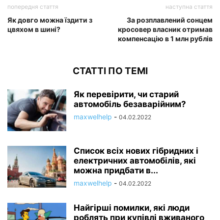
попередня стаття
наступна стаття
Як довго можна їздити з
За розплавлений сонцем
цвяхом в шині?
кросовер власник отримав
компенсацію в 1 млн рублів
СТАТТІ ПО ТЕМІ
Як перевірити, чи старий
автомобіль безаварійним?
maxwelhelp
-
04.02.2022
Список всіх нових гібридних і
електричних автомобілів, які
можна придбати в...
maxwelhelp
-
04.02.2022
Найгірші помилки, які люди
роблять при купівлі вживаного