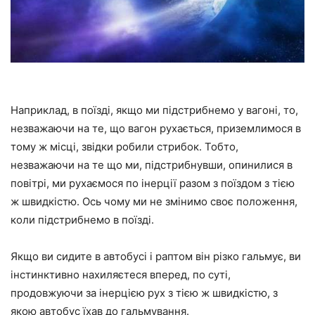
Наприклад, в поїзді, якщо ми підстрибнемо у вагоні, то,
незважаючи на те, що вагон рухається, приземлимося в
тому ж місці, звідки робили стрибок. Тобто,
незважаючи на те що ми, підстрибнувши, опинилися в
повітрі, ми рухаємося по інерції разом з поїздом з тією
ж швидкістю. Ось чому ми не змінимо своє положення,
коли підстрибнемо в поїзді.
Якщо ви сидите в автобусі і раптом він різко гальмує, ви
інстинктивно нахиляєтеся вперед, по суті,
продовжуючи за інерцією рух з тією ж швидкістю, з
якою автобус їхав до гальмування.