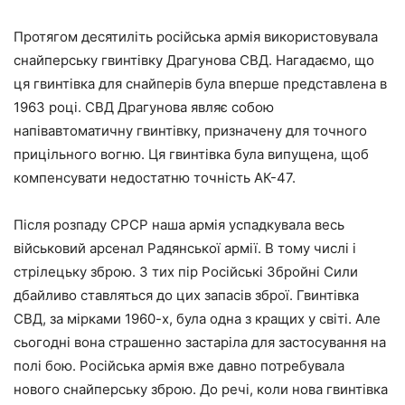
Протягом десятиліть російська армія використовувала
снайперську гвинтівку Драгунова СВД. Нагадаємо, що
ця гвинтівка для снайперів була вперше представлена в
1963 році. СВД Драгунова являє собою
напівавтоматичну гвинтівку, призначену для точного
прицільного вогню. Ця гвинтівка була випущена, щоб
компенсувати недостатню точність АК-47.
Після розпаду СРСР наша армія успадкувала весь
військовий арсенал Радянської армії. В тому числі і
стрілецьку зброю. З тих пір Російські Збройні Сили
дбайливо ставляться до цих запасів зброї. Гвинтівка
СВД, за мірками 1960-х, була одна з кращих у світі. Але
сьогодні вона страшенно застаріла для застосування на
полі бою. Російська армія вже давно потребувала
нового снайперську зброю. До речі, коли нова гвинтівка