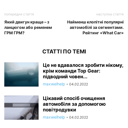
попередня стаття
наступна стаття
Який двигун краще – з
Найменш клопітні популярні
ланцюгом або ременем
автомобілі за сегментами.
ГРМ ГРМ?
Рейтинг «What Car»
СТАТТІ ПО ТЕМІ
Це не вдавалося зробити нікому,
крім команди Top Gear:
підводний човен...
maxwelhelp
-
04.02.2022
Цікавий спосіб очищення
автомобіля за допомогою
повітродувки
maxwelhelp
-
04.02.2022