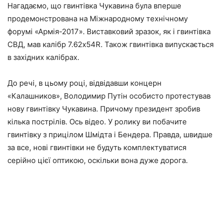
Нагадаємо, що гвинтівка Чукавина була вперше
продемонстрована на Міжнародному технічному
форумі «Армія-2017». Виставковий зразок, як і гвинтівка
СВД, мав калібр 7.62x54R. Також гвинтівка випускається
в західних калібрах.
До речі, в цьому році, відвідавши концерн
«Калашников», Володимир Путін особисто протестував
нову гвинтівку Чукавина. Причому президент зробив
кілька пострілів. Ось відео. У ролику ви побачите
гвинтівку з прицілом Шмідта і Бендера. Правда, швидше
за все, нові гвинтівки не будуть комплектуватися
серійно цієї оптикою, оскільки вона дуже дорога.