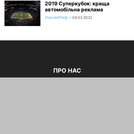
2019 Суперкубок: краща
автомобільна реклама
maxwelhelp
-
04.02.2022
ПРО НАС
зв'язатися з нами:
maxwelhelp@gmail.com
Науково
Авто новини
Корисності
Нові Технології
Авто статті
Українська