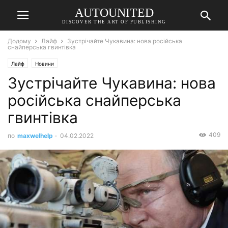
AUTOUNITED
DISCOVER THE ART OF PUBLISHING
Додому
Лайф
Зустрічайте Чукавина: нова російська
снайперська гвинтівка
Лайф
Новини
Зустрічайте Чукавина: нова
російська снайперська
гвинтівка
409
по
maxwelhelp
-
04.02.2022