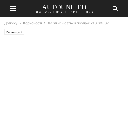
AUTOUNITED
DISCOVER THE ART OF PUBLISHING
Додому
Корисності
Де здійснюється продаж УАЗ 3303?
Корисності