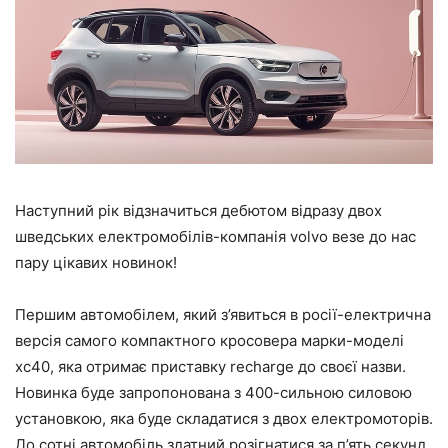
Наступний рік відзначиться дебютом відразу двох
шведських електромобілів-компанія volvo везе до нас
пару цікавих новинок!
Першим автомобілем, який з’явиться в росії-електрична
версія самого компактного кросовера марки-моделі
xc40, яка отримає приставку recharge до своєї назви.
Новинка буде запропонована з 400-сильною силовою
установкою, яка буде складатися з двох електромоторів.
До сотні автомобіль здатний розігнатися за п’ять секунд,