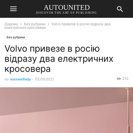
AUTOUNITED
DISCOVER THE ART OF PUBLISHING
Додому
Без рубрики
Volvo привезе в росію відразу два
електричних кросовера
Без рубрики
Volvo привезе в росію
відразу два електричних
кросовера
210
по
maxwelhelp
-
02.09.2021