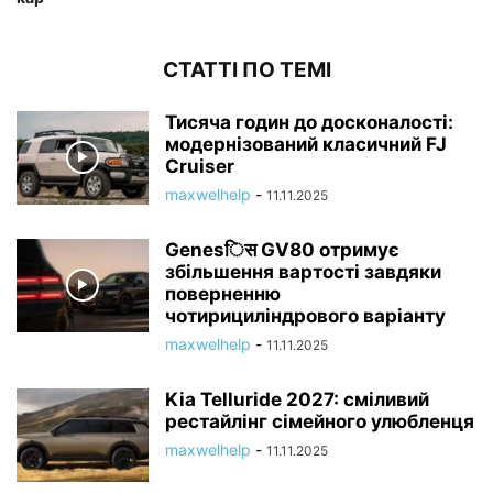
СТАТТІ ПО ТЕМІ
Тисяча годин до досконалості:
модернізований класичний FJ
Cruiser
maxwelhelp
-
11.11.2025
Genesिस GV80 отримує
збільшення вартості завдяки
поверненню
чотирициліндрового варіанту
maxwelhelp
-
11.11.2025
Kia Telluride 2027: сміливий
рестайлінг сімейного улюбленця
maxwelhelp
-
11.11.2025