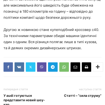
але максимальна його швидкість буде обмежена на
позначці в 180 кілометрів на годину – відповідно до
політики компанії щодо безпеки дорожнього руху.
Другою ж новинкою стане купеподібний кросовер c40.
За технічними параметрами обидві машини ідентичні
один з одним. Вся різниця полягає лише в типі кузова,
та й деяких окремих дизайнерських штрихах.
попередня стаття
наступна стаття
У audi готуються
Статті – “сила струму”
представити новий шоу-
кар