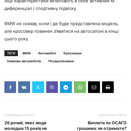
Інші характеристики включають в себе активний М
диференціал і спортивну підвіску.
BMW не сказав, коли і де буде представлена модель,
але кросовер повинен з’явитися на автосалоні в кінці
цього року.
ТЕГИ
BMW
Автомобілі
Кросовери
Новинки автомобілів
Позашляховики
попередня стаття
наступна стаття
26 речей, яких люди
Виплати по ОСАГО
молодше 15 років не
грошима: як отримати?