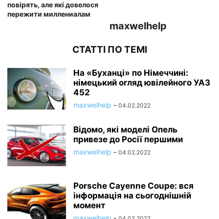
повірять, але які довелося
пережити миллениалам
maxwelhelp
СТАТТІ ПО ТЕМІ
На «Буханці» по Німеччині:
німецький огляд ювілейного УАЗ
452
maxwelhelp
-
04.02.2022
Відомо, які моделі Опель
привезе до Росії першими
maxwelhelp
-
04.02.2022
Porsche Cayenne Coupe: вся
інформація на сьогоднішній
момент
maxwelhelp
-
04.02.2022