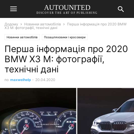
AUTOUNITED
DISCOVER THE ART OF PUBLISHING
Додому
Новинки автомобілів
Перша інформація про 2020 BMW
X3 M: фотографії, технічні дані
Новинки автомобілів
Позашляховики і кросовери
Перша інформація про 2020
BMW X3 M: фотографії,
технічні дані
по
maxwelhelp
-
20.04.2020