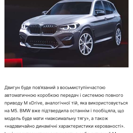
Двигун буде пов’язаний з восьмиступінчастою
автоматичною коробкою передач і системою повного
приводу M xDrive, аналогічної тій, яка використовується
на M5. BMW вже підтвердила останнім і пообіцяла, що
модель буде мати «максимальну тягу», а також
«надзвичайно динамічні характеристики керованості».