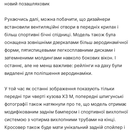
новий позашляховик
Рухаючись далі, можна побачити, що дизайнери
встановили вентиляційні отвори в передніх крилах і
більш спортивні бічні спідниці. Модель також була
оснащена зовнішніми дзеркалами більш аеродинамічної
форми, пятиспицевыми легкосплавними дисками і
затемненими молдингами навколо бокових вікон. І
останнє, але не менш важливе: рейлінги на даху були
видалені для поліпшення аеродинаміки.
У той час як останні зображення показують тільки
передні три чверті кузова X3 M, попередні шпигунські
фотографії також натякнули про те, що модель отримає
модифікованим заднім бампером і спортивної вихлопної
системою з чотирма вихлопними трубами на кінці.
Кросовер також буде мати унікальний задній спойлер і