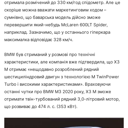
отримала розмічений до 330 км/год спідометр. Але це
скоріше можна вважати маркетинговим ходом –
сумнівно, що баварська модель дійсно зможе
перевершити який-небудь McLaren 600LT Spider,
наприклад. Зазначимо, що у останнього гіперкара
максималка відповідає 328 км/ч.
BMW був стриманий у розмові про технічні
характеристики, але компанія вже підтвердила, що X3
M отримає «нещодавно розроблений рядний
шестициліндровий двигун з технологією M TwinPower
Turbo і високими характеристиками». Враховуючи
останні чутки про BMW M3 2020 року, X3 M зможе
отримати твін-турбований рядний 3,0-літровий мотор,
що розвиває до 474 л. с. (353 кВт).