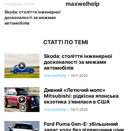
maxwelhelp
попередня стаття
Skoda: століття інженерної
досконалості за межами
автомобілів
СТАТТІ ПО ТЕМІ
Skoda: століття інженерної
досконалості за межами
автомобілів
maxwelhelp
-
19.11.2025
Дивний «Летючий мопс»
Mitsubishi: рідкісна японська
екзотика з’явилася в США
maxwelhelp
-
19.11.2025
Ford Puma Gen-E: збільшений
запас ходу без підвищення ціни