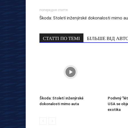
попередня стаття
Škoda: Století inženýrské dokonalosti mimo a
СТАТТІ ПО ТЕМІ
БІЛЬШЕ ВІД АВТ
Škoda: Století inženýrské
Podivný “lét
dokonalosti mimo auta
USA se obje
exotika