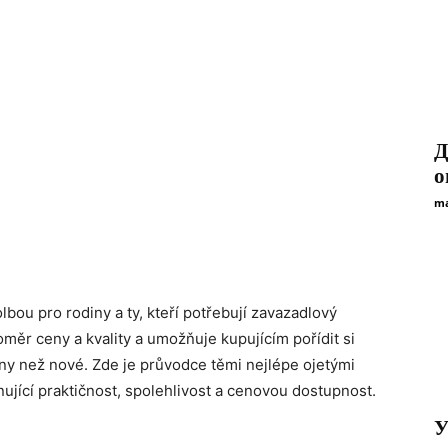
Д
о
ma
bou pro rodiny a ty, kteří potřebují zavazadlový
poměr ceny a kvality a umožňuje kupujícím pořídit si
ny než nové. Zde je průvodce těmi nejlépe ojetými
nující praktičnost, spolehlivost a cenovou dostupnost.
У