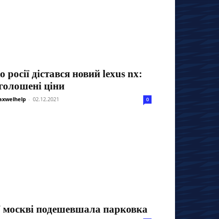
о росії дістався новий lexus nx:
голошені ціни
xwelhelp
-
02.12.2021
0
 москві подешевшала парковка