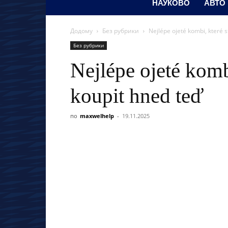
НАУКОВО
АВТО
Додому
Без рубрики
Nejlépe ojeté kombi, které s
Без рубрики
Nejlépe ojeté kombi
koupit hned teď
по
maxwelhelp
-
19.11.2025