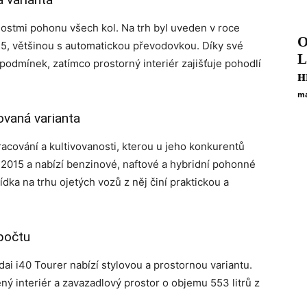
ostmi pohonu všech kol. Na trh byl uveden v roce
О
2,5, většinou s automatickou převodovkou. Díky své
L
 podmínek, zatímco prostorný interiér zajišťuje pohodlí
н
ma
ovaná varianta
acování a kultivovanosti, kterou u jeho konkurentů
e 2015 a nabízí benzinové, naftové a hybridní pohonné
ka na trhu ojetých vozů z něj činí praktickou a
počtu
dai i40 Tourer nabízí stylovou a prostornou variantu.
ý interiér a zavazadlový prostor o objemu 553 litrů z