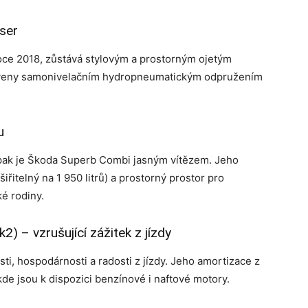
iser
oce 2018, zůstává stylovým a prostorným ojetým
aveny samonivelačním hydropneumatickým odpružením
u
 pak je Škoda Superb Combi jasným vítězem. Jeho
iřitelný na 1 950 litrů) a prostorný prostor pro
ké rodiny.
2) – vzrušující zážitek z jízdy
sti, hospodárnosti a radosti z jízdy. Jeho amortizace z
kde jsou k dispozici benzínové i naftové motory.