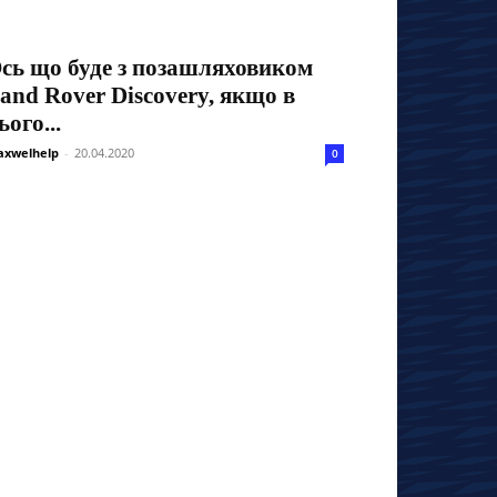
сь що буде з позашляховиком
and Rover Discovery, якщо в
ього...
xwelhelp
-
20.04.2020
0