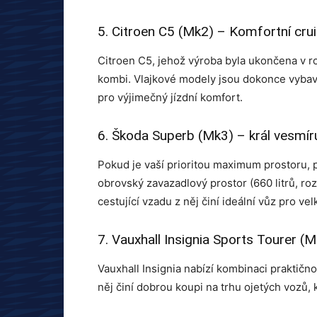
5. Citroen C5 (Mk2) – Komfortní cru
Citroen C5, jehož výroba byla ukončena v r
kombi. Vlajkové modely jsou dokonce vyb
pro výjimečný jízdní komfort.
6. Škoda Superb (Mk3) – král vesmír
Pokud je vaší prioritou maximum prostoru,
obrovský zavazadlový prostor (660 litrů, rozš
cestující vzadu z něj činí ideální vůz pro vel
7. Vauxhall Insignia Sports Tourer (Mk
Vauxhall Insignia nabízí kombinaci praktično
něj činí dobrou koupi na trhu ojetých vozů, 