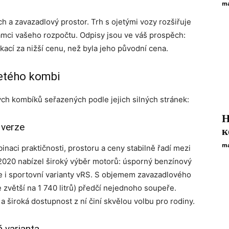
ma
h a zavazadlový prostor. Trh s ojetými vozy rozšiřuje
rámci vašeho rozpočtu. Odpisy jsou ve váš prospěch:
kací za nižší cenu, než byla jeho původní cena.
jetého kombi
ch kombíků seřazených podle jejich silných stránek:
Н
 verze
к
ma
aci praktičnosti, prostoru a ceny stabilně řadí mezi
2020 nabízel široký výběr motorů: úsporný benzínový
ce i sportovní varianty vRS. S objemem zavazadlového
 zvětší na 1 740 litrů) předčí nejednoho soupeře.
 široká dostupnost z ní činí skvělou volbu pro rodiny.
 varianta