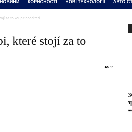
 НОВИНИ
КОРИСНОСТІ
НОВІ ТЕХНОЛОГІЇ
АВТО СТ
tojí za to koupit hned teď
, které stojí za to
11
3
з
ma