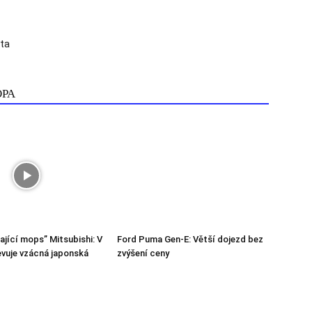
uta
ОРА
ající mops” Mitsubishi: V
Ford Puma Gen-E: Větší dojezd bez
vuje vzácná japonská
zvýšení ceny