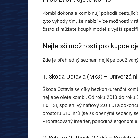
Kombi dokonale kombinují pohodlí cestujícíc
tyto výhody tím, že nabízí více možností v 
často si můžete koupit model s vyšší specifi
Nejlepší možnosti pro kupce o
Zde je přehledný seznam nejlépe používaný
1. Škoda Octavia (Mk3) – Univerzální
Škoda Octavia se díky bezkonkurenční kombin
nejlépe ojeté kombi. Od roku 2013 do roku 
1.0 TSI, spolehlivý naftový 2.0 TDI a dokon
prostoru 610 litrů (se sklopenými sedadly se
Propracovaný interiér, pohodlná ergonomie a
2. Subaru Outback (Mk5) – Spolehlivá