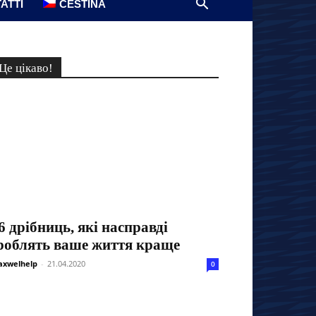
АТТІ
ČEŠTINA
Це цікаво!
6 дрібниць, які насправді
роблять ваше життя краще
xwelhelp
-
21.04.2020
0