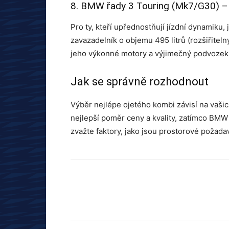
8. BMW řady 3 Touring (Mk7/G30) – 
Pro ty, kteří upřednostňují jízdní dynamiku
zavazadelník o objemu 495 litrů (rozšiřiteln
jeho výkonné motory a výjimečný podvozek s 
Jak se správně rozhodnout
Výběr nejlépe ojetého kombi závisí na vašic
nejlepší poměr ceny a kvality, zatímco BMW 
zvažte faktory, jako jsou prostorové požada