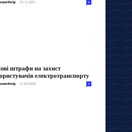
xwelhelp
-
25.12.2021
0
ові штрафи на захист
ористувачів електротранспорту
xwelhelp
-
21.04.2020
0