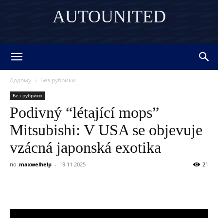
AUTOUNITED
DISCOVER THE ART OF PUBLISHING
Додому
Без рубрики
Без рубрики
Podivný “létající mops”
Mitsubishi: V USA se objevuje
vzácná japonská exotika
по
maxwelhelp
-
19.11.2025
21