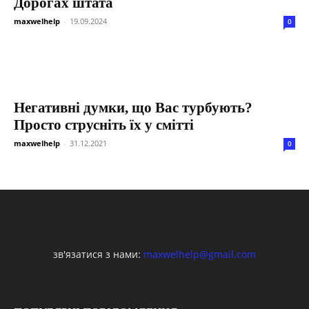
Дорогах штата
maxwelhelp
-
19.09.2024
0
Негативні думки, що Вас турбують?
Просто струсніть їх у смітті
maxwelhelp
-
31.12.2021
0
зв'язатися з нами:
maxwelhelp@gmail.com