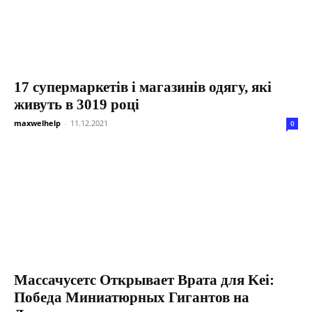
17 супермаркетів і магазинів одягу, які
живуть в 3019 році
maxwelhelp
-
11.12.2021
0
Массачусетс Открывает Врата для Kei:
Победа Миниатюрных Гигантов на