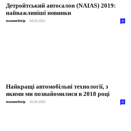
Детройтський автосалон (NAIAS) 2019:
найважливіші новинки
maxwelhelp
-
04.02.2022
0
Найкращі автомобільні технології, з
якими ми познайомилися в 2018 році
maxwelhelp
-
20.04.2020
0