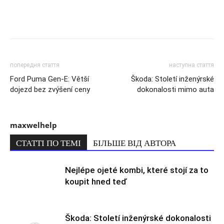
попередня стаття
наступна стаття
Ford Puma Gen-E: Větší
Škoda: Století inženýrské
dojezd bez zvýšení ceny
dokonalosti mimo auta
maxwelhelp
СТАТТІ ПО ТЕМІ
БІЛЬШЕ ВІД АВТОРА
Nejlépe ojeté kombi, které stojí za to
koupit hned teď
Škoda: Století inženýrské dokonalosti