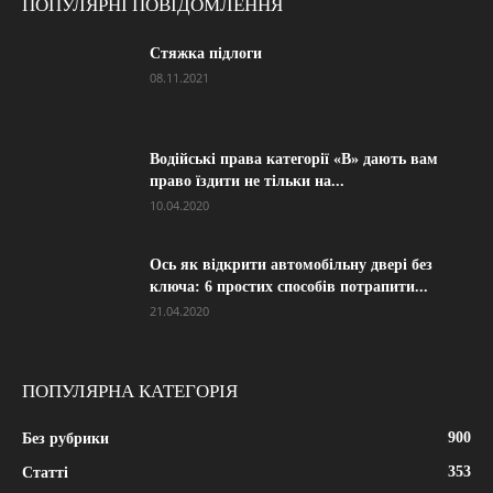
ПОПУЛЯРНІ ПОВІДОМЛЕННЯ
Стяжка підлоги
08.11.2021
Водійські права категорії «B» дають вам
право їздити не тільки на...
10.04.2020
Ось як відкрити автомобільну двері без
ключа: 6 простих способів потрапити...
21.04.2020
ПОПУЛЯРНА КАТЕГОРІЯ
900
Без рубрики
353
Статті