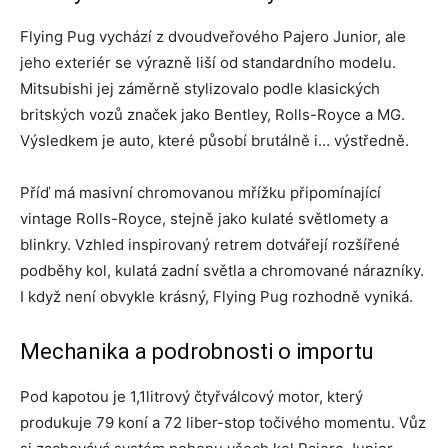
Flying Pug vychází z dvoudveřového Pajero Junior, ale
jeho exteriér se výrazně liší od standardního modelu.
Mitsubishi jej záměrně stylizovalo podle klasických
britských vozů značek jako Bentley, Rolls-Royce a MG.
Výsledkem je auto, které působí brutálně i… výstředně.
Příď má masivní chromovanou mřížku připomínající
vintage Rolls-Royce, stejně jako kulaté světlomety a
blinkry. Vzhled inspirovaný retrem dotvářejí rozšířené
podběhy kol, kulatá zadní světla a chromované nárazníky.
I když není obvykle krásný, Flying Pug rozhodně vyniká.
Mechanika a podrobnosti o importu
Pod kapotou je 1,1litrový čtyřválcový motor, který
produkuje 79 koní a 72 liber-stop točivého momentu. Vůz