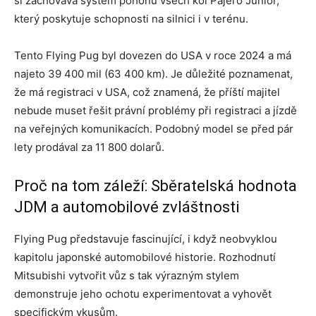
si zachovává systém pohonu všech kol Pajero Junior,
který poskytuje schopnosti na silnici i v terénu.
Tento Flying Pug byl dovezen do USA v roce 2024 a má
najeto 39 400 mil (63 400 km). Je důležité poznamenat,
že má registraci v USA, což znamená, že příští majitel
nebude muset řešit právní problémy při registraci a jízdě
na veřejných komunikacích. Podobný model se před pár
lety prodával za 11 800 dolarů.
Proč na tom záleží: Sběratelská hodnota
JDM a automobilové zvláštnosti
Flying Pug představuje fascinující, i když neobvyklou
kapitolu japonské automobilové historie. Rozhodnutí
Mitsubishi vytvořit vůz s tak výrazným stylem
demonstruje jeho ochotu experimentovat a vyhovět
specifickým vkusům.