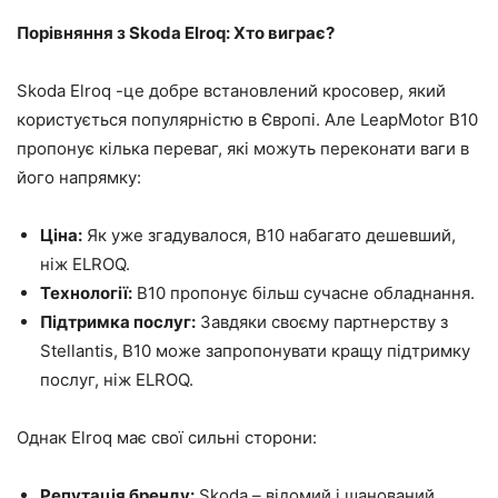
Порівняння з Skoda Elroq: Хто виграє?
Skoda Elroq -це добре встановлений кросовер, який
користується популярністю в Європі. Але LeapMotor B10
пропонує кілька переваг, які можуть переконати ваги в
його напрямку:
Ціна:
Як уже згадувалося, B10 набагато дешевший,
ніж ELROQ.
Технології:
B10 пропонує більш сучасне обладнання.
Підтримка послуг:
Завдяки своєму партнерству з
Stellantis, B10 може запропонувати кращу підтримку
послуг, ніж ELROQ.
Однак Elroq має свої сильні сторони:
Репутація бренду:
Skoda – відомий і шанований