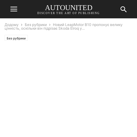
AUTOUNITED
DISCOVER THE ART OF PUBLISHING
Додому
Без рубрики
Новий LeapMotor B10 пропонує велику
цінність, оскільки він підрізає Skoda Elroq у...
Без рубрики