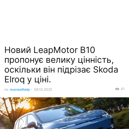
Новий LeapMotor B10
пропонує велику цінність,
оскільки він підрізає Skoda
Elroq у ціні.
41
по
maxwelhelp
-
08.10.2025