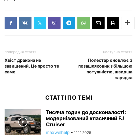
попередня стаття
наступна стаття
Хвіст дракона не
Полестар оновлює 3
завищений. Це просто те
позашляховик з більшою
саме
потужністю, швидша
зарядка
СТАТТІ ПО ТЕМІ
Тисяча годин до досконалості:
модернізований класичний FJ
Cruiser
maxwelhelp
-
11.11.2025