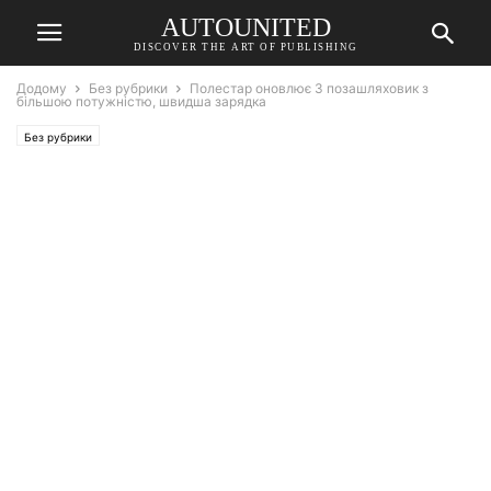
AUTOUNITED
DISCOVER THE ART OF PUBLISHING
Додому
Без рубрики
Полестар оновлює 3 позашляховик з
більшою потужністю, швидша зарядка
Без рубрики