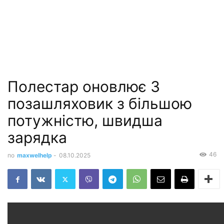
Полестар оновлює 3
позашляховик з більшою
потужністю, швидша
зарядка
46
по
maxwelhelp
-
08.10.2025