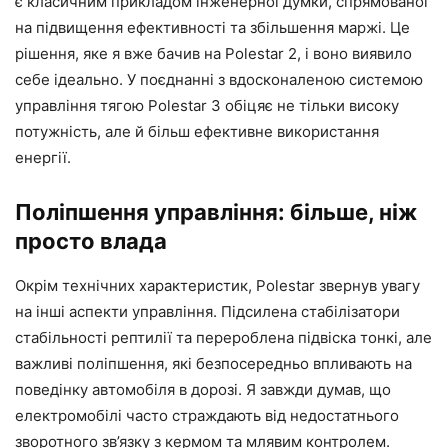
є класичним прикладом інженерної думки, спрямованої
на підвищення ефективності та збільшення маржі. Це
рішення, яке я вже бачив на Polestar 2, і воно виявило
себе ідеально. У поєднанні з вдосконаленою системою
управління тягою Polestar 3 обіцяє не тільки високу
потужність, але й більш ефективне використання
енергії.
Поліпшення управління: більше, ніж
просто влада
Окрім технічних характеристик, Polestar звернув увагу
на інші аспекти управління. Підсилена стабілізатори
стабільності рептилії та перероблена підвіска тонкі, але
важливі поліпшення, які безпосередньо впливають на
поведінку автомобіля в дорозі. Я завжди думав, що
електромобілі часто страждають від недостатнього
зворотного зв’язку з кермом та млявим контролем.