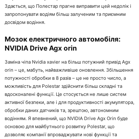
Здається, що Полестар прагне виправити цей недолік і
запропонувати водіям більш залученим та приємним
досвідом водіння.
Мозок електричного автомобіля:
NVIDIA Drive Agx orin
Заміна чіпа Nvidia xavier на більш потужний привід Agx
orin – це, мабуть, найважливіше оновлення. Збільшення
потужності обробки в 8 разів – це не просто число, а
можливість для Polestar здійснити більш складні та
вдосконалені функції. Це стосується не лише систем
активної безпеки, але і для продуктивності акумулятора,
обробки даних датчиків та, зрештою, автономним
водінням. Я впевнений, що NVIDIA Drive Agx Orin буде
основою для майбутнього розвитку Polestar, що
дозволяє компанії впроваджувати нові функції та