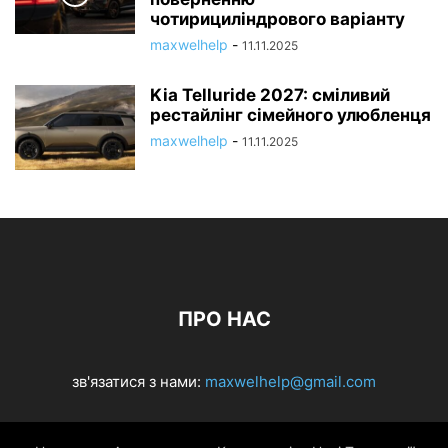
чотирициліндрового варіанту
maxwelhelp
-
11.11.2025
Kia Telluride 2027: сміливий
рестайлінг сімейного улюбленця
maxwelhelp
-
11.11.2025
ПРО НАС
зв'язатися з нами:
maxwelhelp@gmail.com