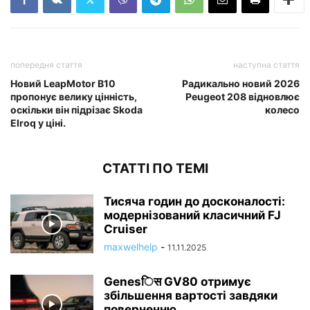
попередня стаття
наступна стаття
Новий LeapMotor B10
Радикально новий 2026
пропонує велику цінність,
Peugeot 208 відновлює
оскільки він підрізає Skoda
колесо
Elroq у ціні.
СТАТТІ ПО ТЕМІ
Тисяча годин до досконалості:
модернізований класичний FJ
Cruiser
maxwelhelp
-
11.11.2025
Genesिस GV80 отримує
збільшення вартості завдяки
поверненню