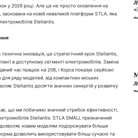
д
нок у 2026 році. Але це не просто оновлення на
«
 заснована на новій невеликій платформі STLA, яка
ma
ектромобілів Stellantis.
іння
ехнічна інновація, це стратегічний крок Stellantis,
панії в доступному сегменті електромобілів. Заміна
даний час працює на 208, і Корса показує серйозні
M
ю для ряду моделей, від компактних міських
д
оляє Stellantis досягти значних синергій у розвитку
ma
чає, що ми побачимо значний стрибок ефективності,
ектромобілів Stellantis. STLA SMALL призначений
що дозволяє новим моделям подорожувати більше
тформа дозволить використовувати більш сучасні та