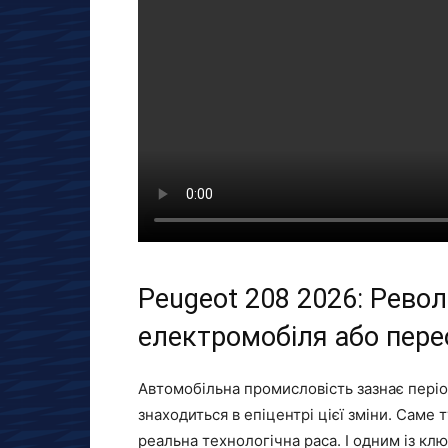
Peugeot 208 2026: Рево
електромобіля або пере
Автомобільна промисловість зазнає періо
знаходиться в епіцентрі цієї зміни. Саме т
реальна технологічна раса. І одним із клю