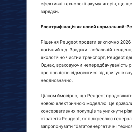
ефективні технології акумуляторів, що ще
зарядки.
Електрифікація як новий нормальний: P
Рішення Peugeot продати виключно 2026 
логічний хід. Завдяки глобальній тенденц
екологічно чистий транспорт, Peugeot д
Однак, враховуючи непередбачуваність ри
про повністю відмовитися від двигунів в
неоднозначно.
Цілком ймовірно, що Peugeot продовжить
новою електричною моделлю. Це дозволи
консервативних покупців та уникнути різ
стратегія Peugeot, як підкреслює генера
запропонувати “багатоенергетичні техноло