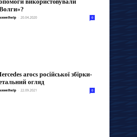
опомоги використовували
Волги»?
xwelhelp
-
20.04.2020
0
ercedes arocs російської збірки-
етальний огляд
xwelhelp
-
22.09.2021
0