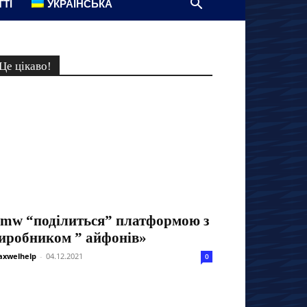
ТТІ
УКРАЇНСЬКА
Це цікаво!
mw “поділиться” платформою з
иробником ” айфонів»
xwelhelp
-
04.12.2021
0