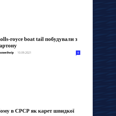
olls-royce boat tail побудували з
артону
xwelhelp
-
10.09.2021
0
ому в СРСР як карет швидкої