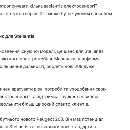
пропонувати кілька варіантів електроенергії
ільш потужна версія GTI може бути чудовим способом
с для Stellantis
овлення існуючої моделі, це шанс для Stellantis
омпактного електромобіля. Маленька платформа
збільшення дальності, роблять нові 208 дуже
инен врахувати різні потреби та уподобання своїх
електроенергії та підтримка гнучкості у виборі
овольнити більш широкий спектр клієнтів.
бутнього нового Peugeot 208. Він має потенціал
ів Stellantis та встановити нові стандарти в