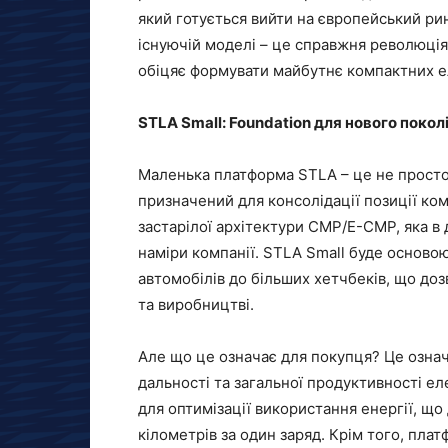
який готується вийти на європейський ри
існуючій моделі – це справжня революція,
обіцяє формувати майбутнє компактних ел
STLA Small: Foundation для нового покол
Маленька платформа STLA – це не просто т
призначений для консолідації позиції ком
застарілої архітектури CMP/E-CMP, яка в 
наміри компанії. STLA Small буде осново
автомобілів до більших хетчбеків, що дозв
та виробництві.
Але що це означає для покупця? Це озна
дальності та загальної продуктивності ел
для оптимізації використання енергії, 
кілометрів за один заряд. Крім того, пла