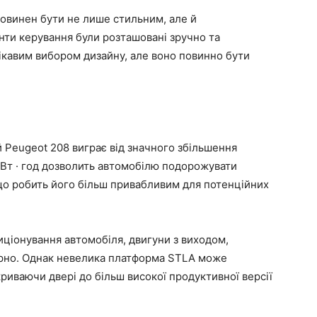
повинен бути не лише стильним, але й
нти керування були розташовані зручно та
ікавим вибором дизайну, але воно повинно бути
 Peugeot 208 виграє від значного збільшення
 кВт · год дозволить автомобілю подорожувати
 що робить його більш привабливим для потенційних
иціонування автомобіля, двигуни з виходом,
вірно. Однак невелика платформа STLA може
криваючи двері до більш високої продуктивної версії