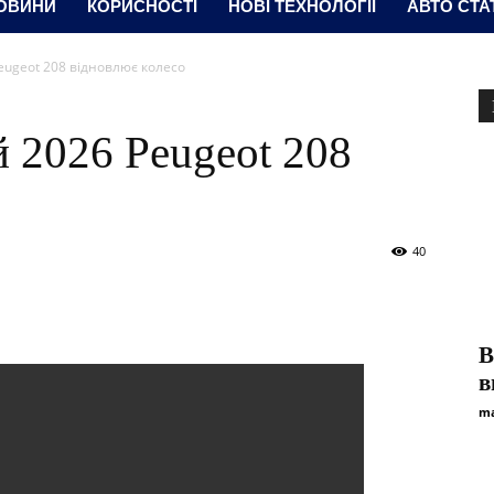
ОВИНИ
КОРИСНОСТІ
НОВІ ТЕХНОЛОГІЇ
АВТО СТА
ugeot 208 відновлює колесо
 2026 Peugeot 208
40
B
в
ma