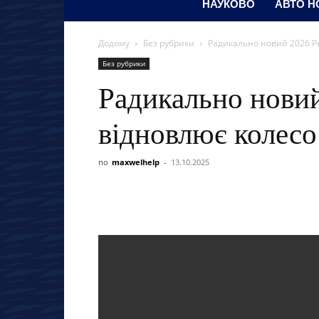
НАУКОВО
АВТО Н
Додому
Без рубрики
Радикально новий 2026 Pe
Без рубрики
Радикально новий
відновлює колесо
по
maxwelhelp
-
13.10.2025