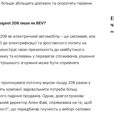
 більше збільшить діапазон та скоротить терміни
Е
eugeot 208 лише як BEV?
ч
ma
208 як електричний автомобіль – це сміливий, але
ії до електрифікації та зростаючого попиту на
емонструє свою прихильність до майбутнього.
нку та коливань у перевагах споживачів, рішення
нутрішнього згоряння може бути сприйняте
 пропонувати поточну версію льоду 208 разом з
ть компанії задовольнити потреби більш
кого падіння продажів. Однак, довгострокова
льний директор Ален Фаві, спрямована на те, щоб
гії”, що передбачає гнучкість у виборі силових