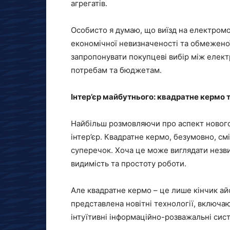
агрегатів.
Особисто я думаю, що виїзд на електромо
економічної невизначеності та обмеженої
запропонувати покупцеві вибір між елект
потребам та бюджетам.
Інтер’єр майбутнього: квадратне кермо 
Найбільш розмовляючи про аспект нового
інтер’єр. Квадратне кермо, безумовно, см
суперечок. Хоча це може виглядати незви
видимість та простоту роботи.
Але квадратне кермо – це лише кінчик айс
представлена ​​новітні технології, включ
інтуїтивні інформаційно-розважальні сист