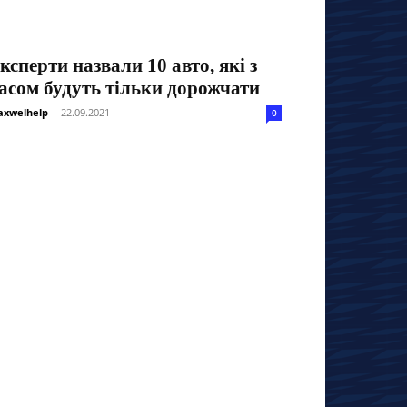
ксперти назвали 10 авто, які з
асом будуть тільки дорожчати
xwelhelp
-
22.09.2021
0