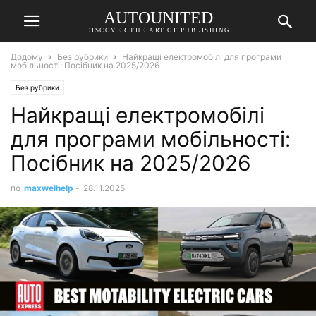
AUTOUNITED
DISCOVER THE ART OF PUBLISHING
Додому
Без рубрики
Найкращі електромобілі для програми
мобільності: Посібник на 2025/2026
Без рубрики
Найкращі електромобілі
для програми мобільності:
Посібник на 2025/2026
по
maxwelhelp
-
28.11.2025