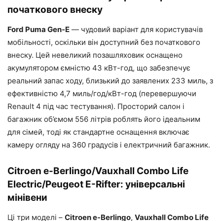
початкового внеску
Ford Puma Gen-E
— чудовий варіант для користувачів
мобільності, оскільки він доступний без початкового
внеску. Цей невеликий позашляховик оснащено
акумулятором ємністю 43 кВт-год, що забезпечує
реальний запас ходу, близький до заявлених 233 миль, з
ефективністю 4,7 миль/год/кВт-год (перевершуючи
Renault 4 під час тестування). Просторий салон і
багажник об’ємом 556 літрів роблять його ідеальним
для сімей, тоді як стандартне оснащення включає
камеру огляду на 360 градусів і електричний багажник.
Citroen e-Berlingo/Vauxhall Combo Life
Electric/Peugeot E-Rifter: універсальні
мінівени
Ці три моделі –
Citroen e-Berlingo
,
Vauxhall Combo Life