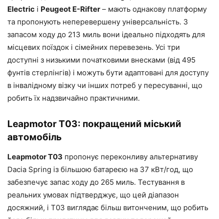
Electric
і
Peugeot E-Rifter
– мають однакову платформу
та пропонують неперевершену універсальність. З
запасом ходу до 213 миль вони ідеально підходять для
місцевих поїздок і сімейних перевезень. Усі три
доступні з низькими початковими внесками (від 495
фунтів стерлінгів) і можуть бути адаптовані для доступу
в інвалідному візку чи інших потреб у пересуванні, що
робить їх надзвичайно практичними.
Leapmotor T03: покращений міський
автомобіль
Leapmotor T03
пропонує переконливу альтернативу
Dacia Spring із більшою батареєю на 37 кВт/год, що
забезпечує запас ходу до 265 миль. Тестування в
реальних умовах підтверджує, що цей діапазон
досяжний, і T03 виглядає більш витонченим, що робить