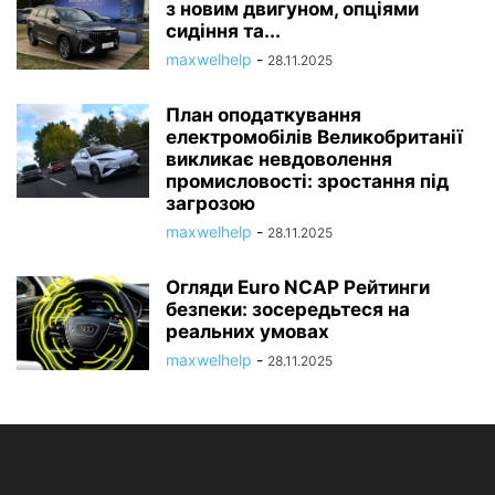
з новим двигуном, опціями
сидіння та...
maxwelhelp
-
28.11.2025
План оподаткування
електромобілів Великобританії
викликає невдоволення
промисловості: зростання під
загрозою
maxwelhelp
-
28.11.2025
Огляди Euro NCAP Рейтинги
безпеки: зосередьтеся на
реальних умовах
maxwelhelp
-
28.11.2025