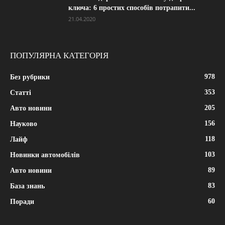
ключа: 6 простих способів потрапити...
21.04.2020
ПОПУЛЯРНА КАТЕГОРІЯ
978
Без рубрики
353
Статті
205
Авто новини
156
Науково
118
Лайф
103
Новинки автомобілів
89
Авто новини
83
База знань
60
Поради