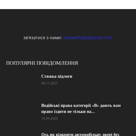
зв'язатися з нами:
maxwelhelp@gmail.com
ПОПУЛЯРНІ ПОВІДОМЛЕННЯ
Стяжка підлоги
08.11.2021
Водійські права категорії «B» дають вам
право їздити не тільки на...
10.04.2020
Ось як відкрити автомобільну двері без