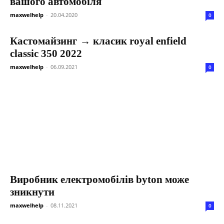
вашого автомобіля
maxwelhelp
-
20.04.2020
0
Кастомайзинг → класик royal enfield
classic 350 2022
maxwelhelp
-
06.09.2021
0
Виробник електромобілів byton може
зникнути
maxwelhelp
-
08.11.2021
0