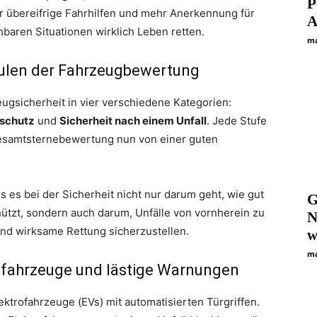
P
r übereifrige Fahrhilfen und mehr Anerkennung für
A
hbaren Situationen wirklich Leben retten.
ma
Säulen der Fahrzeugbewertung
ugsicherheit in vier verschiedene Kategorien:
lschutz
und
Sicherheit nach einem Unfall
. Jede Stufe
Gesamtsternebewertung nun von einer guten
s es bei der Sicherheit nicht nur darum geht, wie gut
G
chützt, sondern auch darum, Unfälle von vornherein zu
N
und wirksame Rettung sicherzustellen.
w
ma
rofahrzeuge und lästige Warnungen
lektrofahrzeuge (EVs) mit automatisierten Türgriffen.