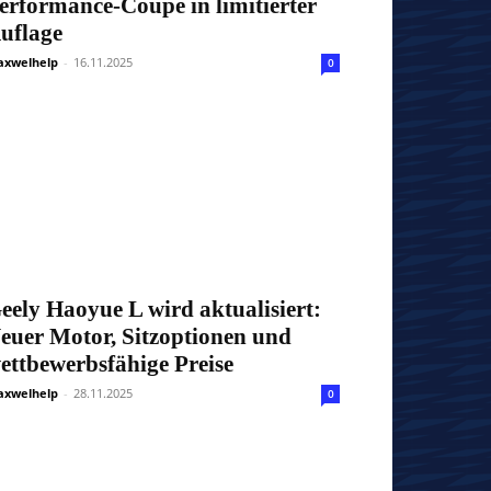
erformance-Coupé in limitierter
uflage
xwelhelp
-
16.11.2025
0
eely Haoyue L wird aktualisiert:
euer Motor, Sitzoptionen und
ettbewerbsfähige Preise
xwelhelp
-
28.11.2025
0