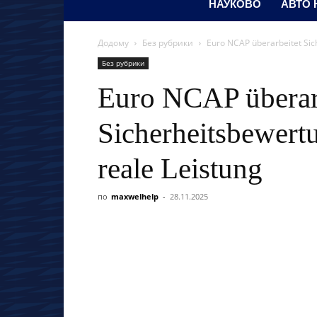
НАУКОВО
АВТО
Додому
Без рубрики
Euro NCAP überarbeitet Sic
Без рубрики
Euro NCAP überar
Sicherheitsbewert
reale Leistung
по
maxwelhelp
-
28.11.2025