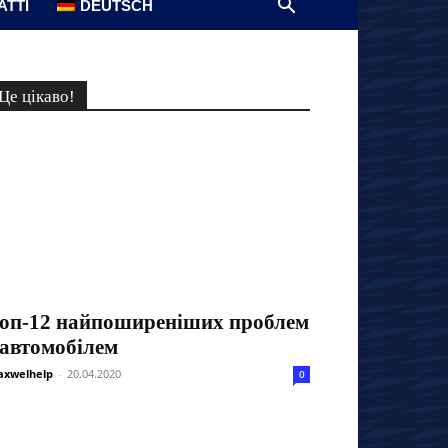
АТТІ
DEUTSCH
Це цікаво!
оп-12 найпоширеніших проблем
 автомобілем
xwelhelp
-
20.04.2020
0