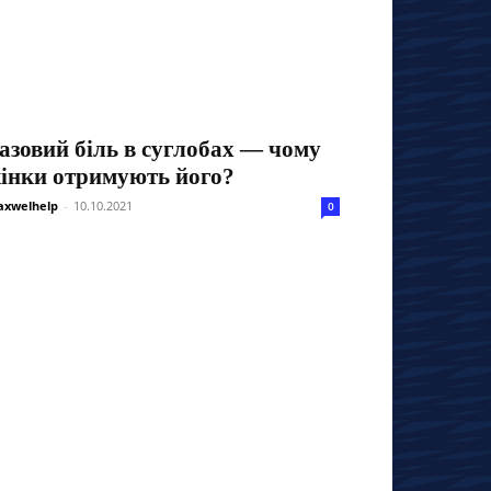
азовий біль в суглобах — чому
інки отримують його?
xwelhelp
-
10.10.2021
0