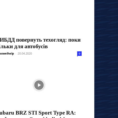
ИБДД повернуть техогляд: поки
ільки для автобусів
xwelhelp
-
20.04.2020
0
ubaru BRZ STI Sport Type RA: