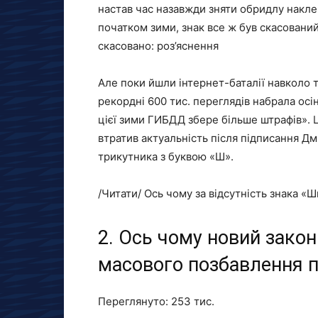
настав час назавжди зняти обридлу накле
початком зими, знак все ж був скасований
скасовано: роз’яснення
Але поки йшли інтернет-баталії навколо 
рекордні 600 тис. переглядів набрала осі
цієї зими ГИБДД збере більше штрафів». 
втратив актуальність після підписання Д
трикутника з буквою «Ш».
/Читати/ Ось чому за відсутність знака «
2. Ось чому новий закон
масового позбавлення 
Переглянуто:
253 тис.