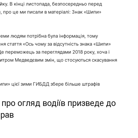
йку. В кінці листопада, безпосередньо перед
, про це ми писали в матеріалі: Знак «Шипи»
теми людям потрібна була інформація, тому
ння стаття «Ось чому за відсутність знака «Шипи»
Це переможець за переглядами 2018 року, хоча і
митром Медведєвим змін, що стосуються скасування
Шипи» цієї зими ГИБДД збере більше штрафів
 про огляд водіїв призведе до
прав