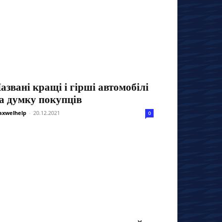
азвані кращі і гірші автомобілі
а думку покупців
xwelhelp
-
20.12.2021
0