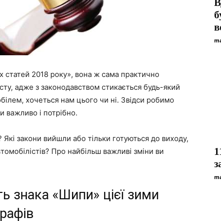
В
б
в
ma
х статей 2018 року», вона ж сама практично
істу, адже з законодавством стикається будь-який
обілем, хочеться нам цього чи ні. Звідси робимо
и важливо і потрібно.
? Які закони вийшли або тільки готуються до виходу,
1
втомобілістів? Про найбільш важливі зміни ви
з
ma
ть знака «Шипи» цієї зими
рафів