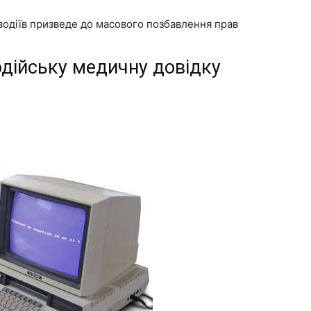
 водіїв призведе до масового позбавлення прав
одійську медичну довідку