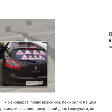
О
н
ma
 і їх різношерсті правозахисники, поки билися з цим
рокинутися в один прекрасний день і зрозуміти, що