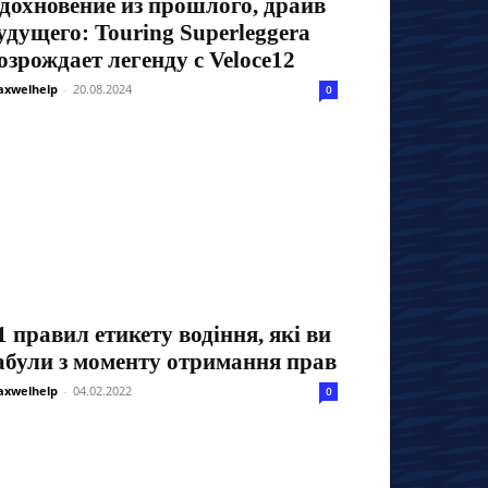
дохновение из прошлого, драйв
удущего: Touring Superleggera
озрождает легенду с Veloce12
xwelhelp
-
20.08.2024
0
1 правил етикету водіння, які ви
абули з моменту отримання прав
xwelhelp
-
04.02.2022
0