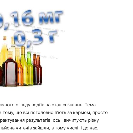
чного огляду водіїв на стан сп’яніння. Тема
не тому, що всі поголовно п’ють за кермом, просто
актування результатів, ось і вичитують різну
ьйона читачів зайшли, в тому числі, і до нас.