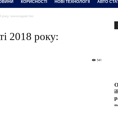
ОВИНИ
КОРИСНОСТІ
НОВІ ТЕХНОЛОГІЇ
АВТО СТА
18 року: законодавство
ті 2018 року:
541
О
i
р
ma