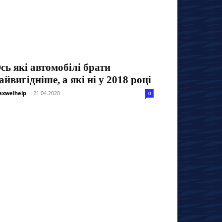
сь які автомобілі брати
айвигідніше, а які ні у 2018 році
xwelhelp
-
21.04.2020
0