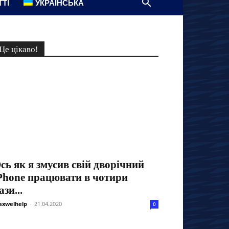
ТТІ
УКРАЇНСЬКА
Це цікаво!
сь як я змусив свій дворічний
Phone працювати в чотири
ази...
xwelhelp
-
21.04.2020
0