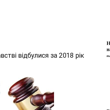
Н
н
встві відбулися за 2018 рік
ma