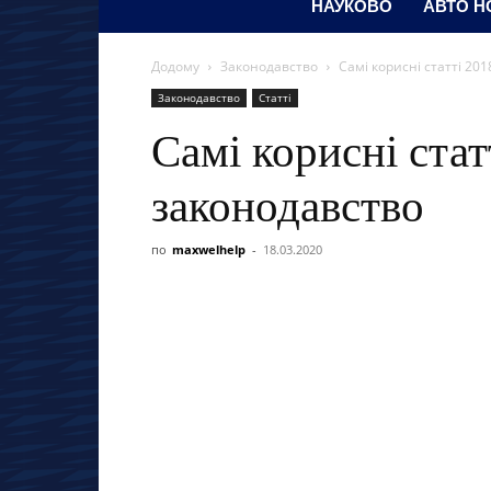
НАУКОВО
АВТО Н
Додому
Законодавство
Самі корисні статті 20
Законодавство
Статті
Самі корисні стат
законодавство
по
maxwelhelp
-
18.03.2020