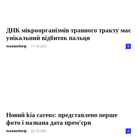
ДНК мікроорганізмів травного тракту має
унікальний відбиток пальця
maxwelhelp
-
17.10.2021
0
Новий kia carens: представлено перше
фото і названа дата прем’єри
maxwelhelp
-
02.12.2021
0