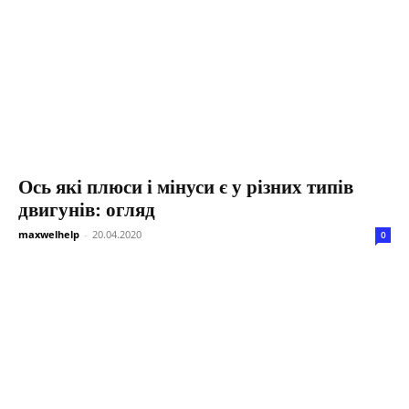
Ось які плюси і мінуси є у різних типів
двигунів: огляд
maxwelhelp
-
20.04.2020
0