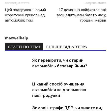
попередня стаття
наступна стаття
Цей подарунок – самий
17 домашніх лайфхаков, які
жорстокий прикол над
заощадять вам багато часу,
автомобілістом
грошей і нервів
maxwelhelp
СТАТТІ ПО ТЕМІ
БІЛЬШЕ ВІД АВТОРА
Як перевірити, чи старий
автомобіль безаварійним?
Цікавий спосіб очищення
автомобіля за допомогою
повітродувки
Зимові штрафи ПДР: чи знаєте ви,