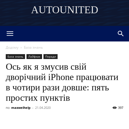
AUTOUNITED
DISCOVER THE ART OF PUBLISHING
Додому
База знань
База знань
Лайфхак
Поради
Ось як я змусив свій
дворічний iPhone працювати
в чотири рази довше: пять
простих пунктів
по
maxwelhelp
-
21.04.2020
397