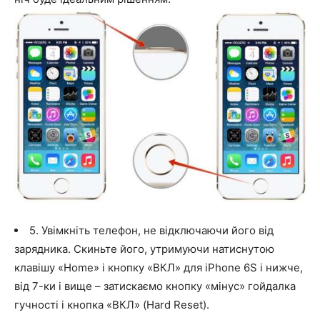
5. Увімкніть телефон, не відключаючи його від
зарядника. Скиньте його, утримуючи натиснутою
клавішу «Home» і кнопку «ВКЛ» для iPhone 6S і нижче,
від 7-ки і вище – затискаємо кнопку «мінус» гойдалка
гучності і кнопка «ВКЛ» (Hard Reset).