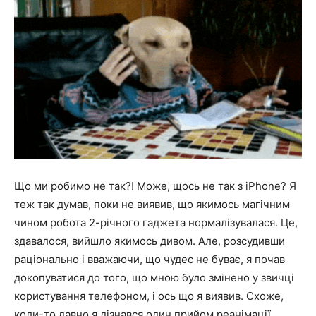
Що ми робимо не так?! Може, щось не так з iPhone? Я
теж так думав, поки не виявив, що якимось магічним
чином робота 2-річного гаджета нормалізувалася. Це,
здавалося, вийшло якимось дивом. Але, розсудивши
раціонально і вважаючи, що чудес не буває, я почав
докопуватися до того, що мною було змінено у звичці
користування телефоном, і ось що я виявив. Схоже,
коли-то давно я дізнався один прийом реанімації