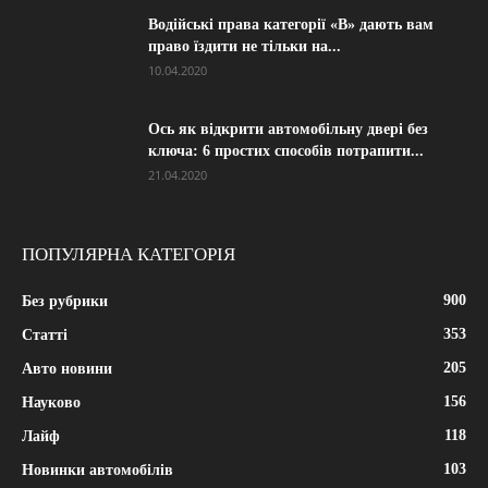
Водійські права категорії «B» дають вам
право їздити не тільки на...
10.04.2020
Ось як відкрити автомобільну двері без
ключа: 6 простих способів потрапити...
21.04.2020
ПОПУЛЯРНА КАТЕГОРІЯ
900
Без рубрики
353
Статті
205
Авто новини
156
Науково
118
Лайф
103
Новинки автомобілів