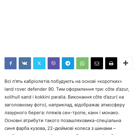
Всі п’ять кабріолетів побудують на основі «коротких»
land rover defender 90. Тим оформлення три: côte d’azur,
solihull sand і kokkini paralia. Виконання côte d’azur( на
заголовному фото), наприклад, відображає атмосферу
лазурного берега: пляжів сен-тропе, канн і монако.
Основні атрибути такого позашляховика-спеціальна
синя фарба кузова, 22-дюймові колеса з шинами –