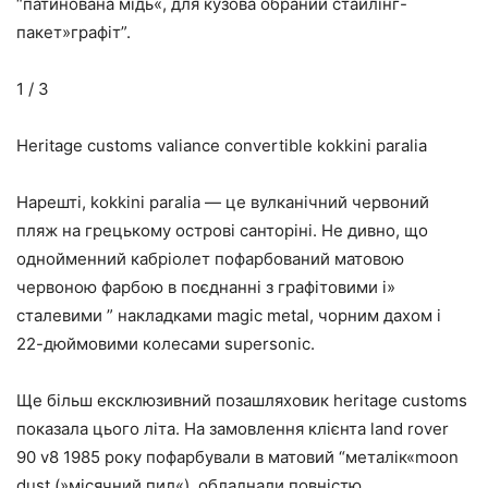
“патинована мідь«, для кузова обраний стайлінг-
пакет»графіт”.
1 / 3
Heritage customs valiance convertible kokkini paralia
Нарешті, kokkini paralia — це вулканічний червоний
пляж на грецькому острові санторіні. Не дивно, що
однойменний кабріолет пофарбований матовою
червоною фарбою в поєднанні з графітовими і»
сталевими ” накладками magic metal, чорним дахом і
22-дюймовими колесами supersonic.
Ще більш ексклюзивний позашляховик heritage customs
показала цього літа. На замовлення клієнта land rover
90 v8 1985 року пофарбували в матовий “металік«moon
dust (»місячний пил«), обладнали повністю