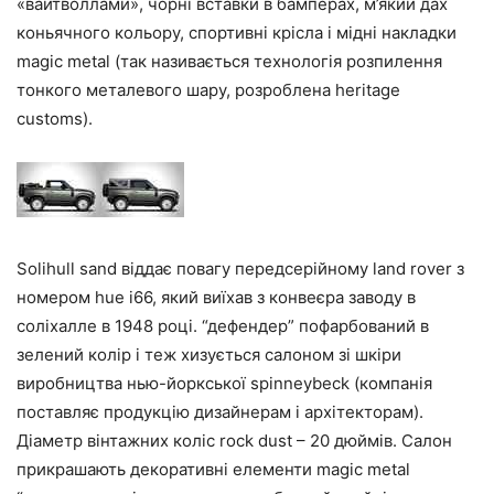
«вайтволлами», чорні вставки в бамперах, м’який дах
коньячного кольору, спортивні крісла і мідні накладки
magic metal (так називається технологія розпилення
тонкого металевого шару, розроблена heritage
customs).
Solihull sand віддає повагу передсерійному land rover з
номером hue i66, який виїхав з конвеєра заводу в
соліхалле в 1948 році. “дефендер” пофарбований в
зелений колір і теж хизується салоном зі шкіри
виробництва нью-йоркської spinneybeck (компанія
поставляє продукцію дизайнерам і архітекторам).
Діаметр вінтажних коліс rock dust – 20 дюймів. Салон
прикрашають декоративні елементи magic metal