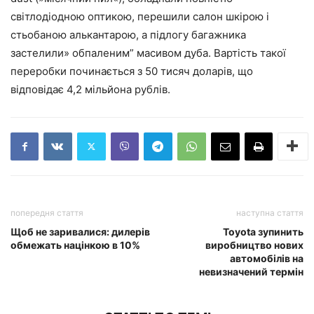
світлодіодною оптикою, перешили салон шкірою і
стьобаною алькантарою, а підлогу багажника
застелили» обпаленим” масивом дуба. Вартість такої
переробки починається з 50 тисяч доларів, що
відповідає 4,2 мільйона рублів.
попередня стаття
наступна стаття
Щоб не заривалися: дилерів
Toyota зупинить
обмежать націнкою в 10%
виробництво нових
автомобілів на
невизначений термін