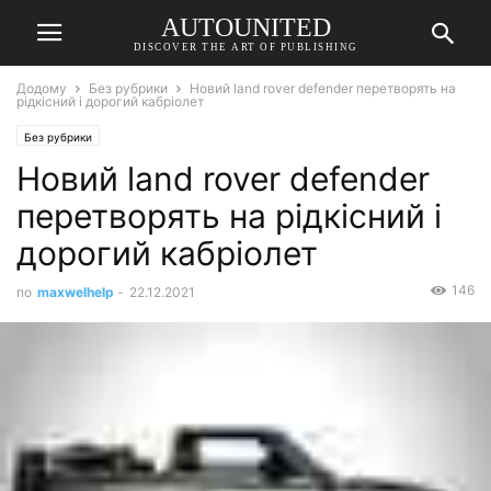
AUTOUNITED
DISCOVER THE ART OF PUBLISHING
Додому
Без рубрики
Новий land rover defender перетворять на
рідкісний і дорогий кабріолет
Без рубрики
Новий land rover defender
перетворять на рідкісний і
дорогий кабріолет
146
по
maxwelhelp
-
22.12.2021