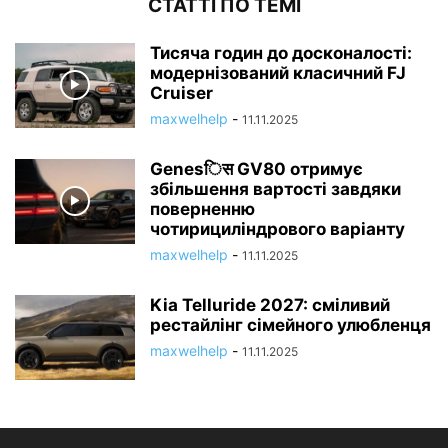
СТАТТІ ПО ТЕМІ
Тисяча годин до досконалості:
модернізований класичний FJ
Cruiser
maxwelhelp
-
11.11.2025
Genesिस GV80 отримує
збільшення вартості завдяки
поверненню
чотирициліндрового варіанту
maxwelhelp
-
11.11.2025
Kia Telluride 2027: сміливий
рестайлінг сімейного улюбленця
maxwelhelp
-
11.11.2025