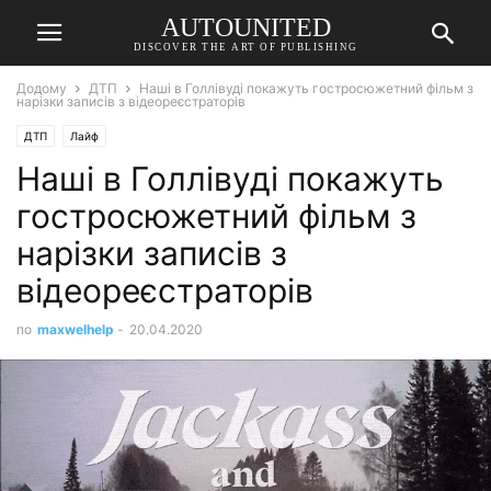
AUTOUNITED
DISCOVER THE ART OF PUBLISHING
Додому
ДТП
Наші в Голлівуді покажуть гостросюжетний фільм з
нарізки записів з відеореєстраторів
ДТП
Лайф
Наші в Голлівуді покажуть
гостросюжетний фільм з
нарізки записів з
відеореєстраторів
по
maxwelhelp
-
20.04.2020