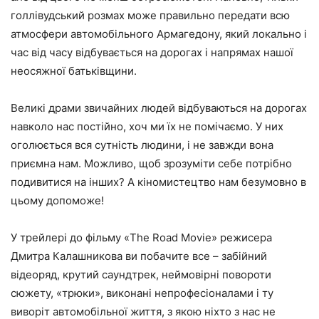
голлівудський розмах може правильно передати всю
атмосфери автомобільного Армагедону, який локально і
час від часу відбувається на дорогах і напрямах нашої
неосяжної батьківщини.
Великі драми звичайних людей відбуваються на дорогах
навколо нас постійно, хоч ми їх не помічаємо. У них
оголюється вся сутність людини, і не завжди вона
приємна нам. Можливо, щоб зрозуміти себе потрібно
подивитися на інших? А кіномистецтво нам безумовно в
цьому допоможе!
У трейлері до фільму «The Road Movie» режисера
Дмитра Калашникова ви побачите все – забійний
відеоряд, крутий саундтрек, неймовірні повороти
сюжету, «трюки», виконані непрофесіоналами і ту
виворіт автомобільної життя, з якою ніхто з нас не