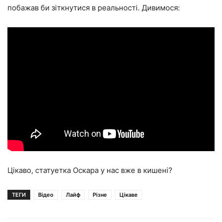
побажав би зіткнутися в реальності. Дивимося:
Цікаво, статуетка Оскара у нас вже в кишені?
ТЕГИ
Відео
Лайф
Різне
Цікаве