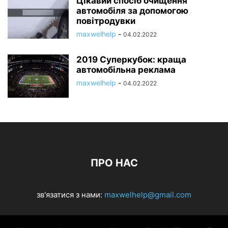
Цікавий спосіб очищення
автомобіля за допомогою
повітродувки
maxwelhelp
-
04.02.2022
2019 Суперкубок: краща
автомобільна реклама
maxwelhelp
-
04.02.2022
ПРО НАС
зв'язатися з нами:
maxwelhelp@gmail.com