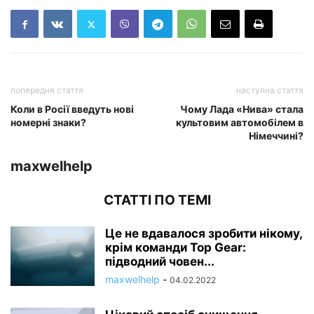
попередня стаття
наступна стаття
Коли в Росії введуть нові
Чому Лада «Нива» стала
номерні знаки?
культовим автомобілем в
Німеччині?
maxwelhelp
СТАТТІ ПО ТЕМІ
Це не вдавалося зробити нікому,
крім команди Top Gear:
підводний човен...
maxwelhelp
-
04.02.2022