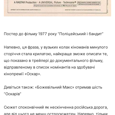
Постер до фільму 1977 року “Поліцейський і бандит”
Напевно, ця фраза, у вузьких колах кіноманів минулого
сторіччя стала крилатою, найкраще зможе описати те,
що показано в трейлері до документального фільму,
відправленому в список номінантів на здобувачі
кінопремії «Оскар».
Дивіться також: «Божевільний Макс» отримав шість
“Оскарів”
Сюжет споконвічний як нескінченна російська дорога,
але від цього не менш остросюжетен. Напевно, тільки