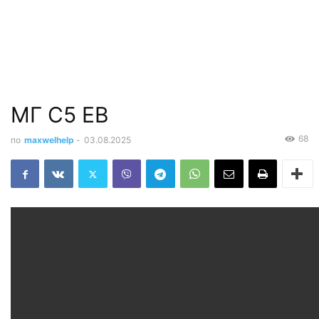
МГ С5 ЕВ
68
по
maxwelhelp
-
03.08.2025