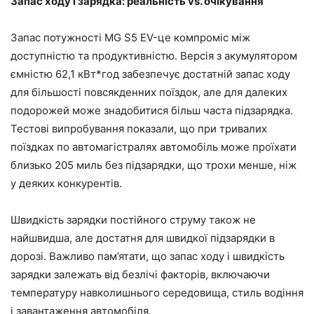
Запас ходу і зарядка: реальність vs. очікування
Запас потужності MG S5 EV-це компроміс між
доступністю та продуктивністю. Версія з акумулятором
ємністю 62,1 кВт*год забезпечує достатній запас ходу
для більшості повсякденних поїздок, але для далеких
подорожей може знадобитися більш часта підзарядка.
Тестові випробування показали, що при тривалих
поїздках по автомагістралях автомобіль може проїхати
близько 205 миль без підзарядки, що трохи менше, ніж
у деяких конкурентів.
Швидкість зарядки постійного струму також не
найшвидша, але достатня для швидкої підзарядки в
дорозі. Важливо пам’ятати, що запас ходу і швидкість
зарядки залежать від безлічі факторів, включаючи
температуру навколишнього середовища, стиль водіння
і завантаження автомобіля.