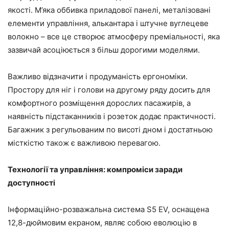
якості. М’яка оббивка приладової панелі, металізовані
елементи управління, алькантара і штучне вуглецеве
волокно – все це створює атмосферу преміальності, яка
зазвичай асоціюється з більш дорогими моделями.
Важливо відзначити і продуманість ергономіки.
Простору для ніг і голови на другому ряду досить для
комфортного розміщення дорослих пасажирів, а
наявність підстаканників і розеток додає практичності.
Багажник з регульованим по висоті дном і достатньою
місткістю також є важливою перевагою.
Технології та управління: компроміси заради
доступності
Інформаційно-розважальна система S5 EV, оснащена
12,8-дюймовим екраном, являє собою еволюцію в