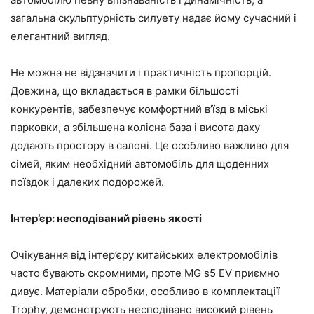
загальна скульптурність силуету надає йому сучасний і
елегантний вигляд.
Не можна не відзначити і практичність пропорцій.
Довжина, що вкладається в рамки більшості
конкурентів, забезпечує комфортний в’їзд в міські
парковки, а збільшена колісна база і висота даху
додають простору в салоні. Це особливо важливо для
сімей, яким необхідний автомобіль для щоденних
поїздок і далеких подорожей.
Інтер’єр: несподіваний рівень якості
Очікування від інтер’єру китайських електромобілів
часто бувають скромними, проте MG s5 EV приємно
дивує. Матеріали обробки, особливо в комплектації
Trophy, демонструють несподівано високий рівень