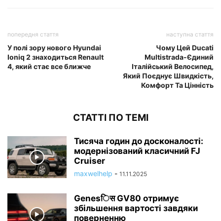
попередня стаття
наступна стаття
У полі зору нового Hyundai
Чому Цей Ducati
Ioniq 2 знаходиться Renault
Multistrada-Єдиний
4, який стає все ближче
Італійський Велосипед,
Який Поєднує Швидкість,
Комфорт Та Цінність
СТАТТІ ПО ТЕМІ
Тисяча годин до досконалості:
модернізований класичний FJ
Cruiser
maxwelhelp
-
11.11.2025
Genesिस GV80 отримує
збільшення вартості завдяки
поверненню