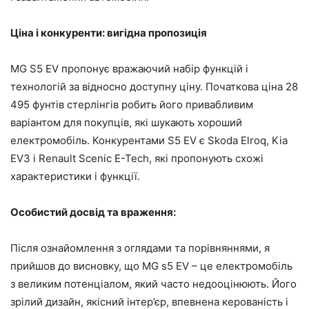
Ціна і конкуренти: вигідна пропозиція
MG S5 EV пропонує вражаючий набір функцій і
технологій за відносно доступну ціну. Початкова ціна 28
495 фунтів стерлінгів робить його привабливим
варіантом для покупців, які шукають хороший
електромобіль. Конкурентами S5 EV є Skoda Elroq, Kia
EV3 і Renault Scenic E-Tech, які пропонують схожі
характеристики і функції.
Особистий досвід та враження:
Після ознайомлення з оглядами та порівняннями, я
прийшов до висновку, що MG s5 EV – це електромобіль
з великим потенціалом, який часто недооцінюють. Його
зрілий дизайн, якісний інтер’єр, впевнена керованість і