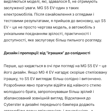
виділяються моделі, які, здавалося б, не отримують
заслуженої уваги. MG S5 EV-один з таких
електромобілів. Після ознайомлення з оглядами і
тестовими результатами, я прийшов до висновку, що S5
EV – це не просто чергова модель, а автомобіль з
унікальним поєднанням зрілості, практичності і
доступності, яке заслуговує більш пильного розгляду.
Дизайн і пропорції: від “іграшки” до солідності
Перше, що кидається в очі при погляді на MG S5 EV – це
його дизайн. Якщо MG 4 EV нагадує скоріше стилізовану
іграшку, то S5 EV виглядає більш солідно і витончено.
Розробники явно прагнули відійти від наївного стилю
молодшого брата, запропонувавши більш зрілий і
збалансований зовнішній вигляд. Відсилання до
Cyberster в дизайні переднього бампера додають
автомобілю певну впізнаваність і динамічність, а