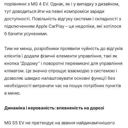
порівнянні з MG 4 EV. Однак, як і у випадку з дизайном,
тут доводиться йти на певні компроміси заради
доступності. Повільність відгуку системи і складності з
підключенням Apple CarPlay – це недоліки, які хотілося
б бачити усуненими.
Тим не менш, розробники проявили чуйність до відгуків
клієнтів і додали фізичні елементи управління, такі як
кнопка “Додому” і поворотні перемикачі для управління
кліматом. Це значно спрощує взаємодію з системою і
дозволяє швидко налаштовувати основні функції без
необхідності витрачати час на пошук потрібних пунктів
в меню.
Динаміка і керованість: впевненість на дорозі
MG S5 EV не претендує на звання найдинамічнішого