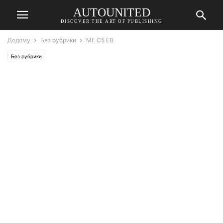
AUTOUNITED
DISCOVER THE ART OF PUBLISHING
Додому
Без рубрики
МГ С5 ЕВ
Без рубрики