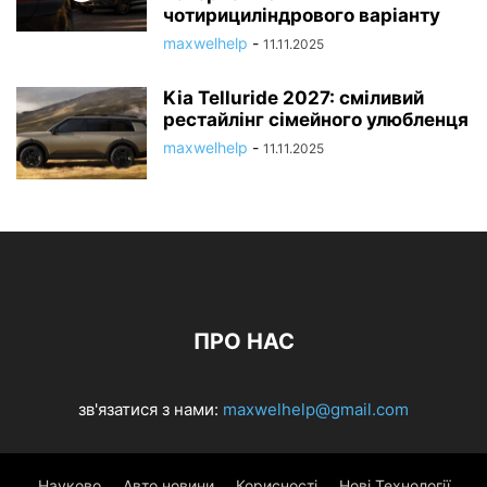
чотирициліндрового варіанту
maxwelhelp
-
11.11.2025
Kia Telluride 2027: сміливий
рестайлінг сімейного улюбленця
maxwelhelp
-
11.11.2025
ПРО НАС
зв'язатися з нами:
maxwelhelp@gmail.com
Науково
Авто новини
Корисності
Нові Технології