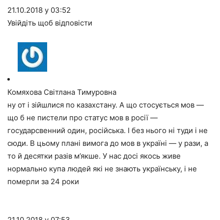
21.10.2018 у 03:52
Увійдіть щоб відповісти
Комяхова Світлана Тимуровна
ну от і зійшлися по казахстану. А що стосується мов —
що б не пистели про статус мов в росії —
государсвенний один, російська. І без нього ні туди і не
сюди. В цьому плані вимога до мов в україні — у рази, а
то й десятки разів м’якше. У нас досі якось живе
нормально купа людей які не знають українську, і не
померли за 24 роки
21.10.2018 у 07:53