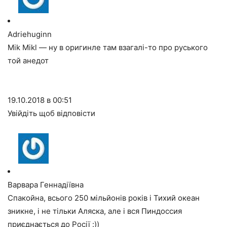
Adriehuginn
Mik Mikl — ну в оригинле там взагалі-то про руського
той анедот
19.10.2018 в 00:51
Увійдіть щоб відповісти
Варвара Геннадіївна
Спакойна, всього 250 мільйонів років і Тихий океан
зникне, і не тільки Аляска, але і вся Пиндоссия
приєднається до Росії :))