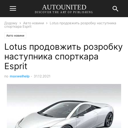
AUTOUNITED
DISCOVER THE ART OF PUBLISHING
Додому
Авто новини
Lotus продовжить розробку наступника
спорткара Esprit
Авто новини
Lotus продовжить розробку
наступника спорткара
Esprit
по
maxwelhelp
-
31.12.2021