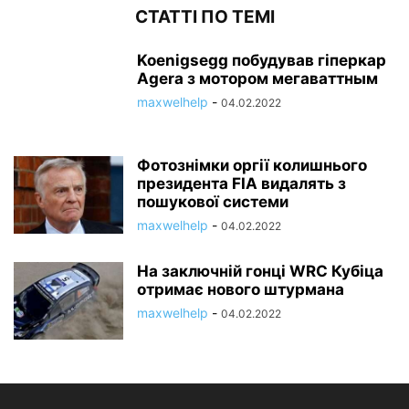
СТАТТІ ПО ТЕМІ
Koenigsegg побудував гіперкар
Agera з мотором мегаваттным
maxwelhelp
-
04.02.2022
Фотознімки оргії колишнього
президента FIA видалять з
пошукової системи
maxwelhelp
-
04.02.2022
На заключній гонці WRC Кубіца
отримає нового штурмана
maxwelhelp
-
04.02.2022