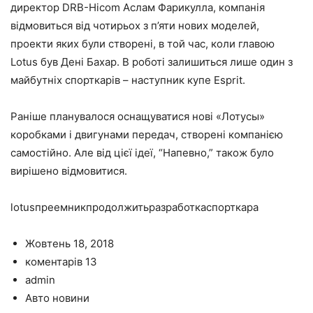
директор DRB-Hicom Аслам Фарикулла, компанія
відмовиться від чотирьох з п’яти нових моделей,
проекти яких були створені, в той час, коли главою
Lotus був Дені Бахар. В роботі залишиться лише один з
майбутніх спорткарів – наступник купе Esprit.
Раніше планувалося оснащуватися нові «Лотусы»
коробками і двигунами передач, створені компанією
самостійно. Але від цієї ідеї, “Напевно,” також було
вирішено відмовитися.
lotusпреемникпродолжитьразработкаспорткара
Жовтень 18, 2018
коментарів 13
admin
Авто новини