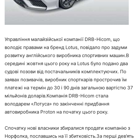
Управління малайзійської компанії DRB-Hicom, що
володіє правами на бренд Lotus, повідало про задуми
розвитку англійського виробника спортивних машин.В
середині жовтня цього року на Lotus було подано два
судові позови від постачальників комплектуючих. По
заявах позивачів, виробник спорткарів прострочив їм
платежі на термін до 30 і 90 днів загальною вартістю 37
мільйонів доларів.Компанія DRB-Hicom стала
володарем «Лотуса» по закінченні придбання
автовиробника Proton на початку цього року.
Спочатку нові власники збиралися продати компанію з
Норфолка, пославшись на її збитковість.За перші дев’ять