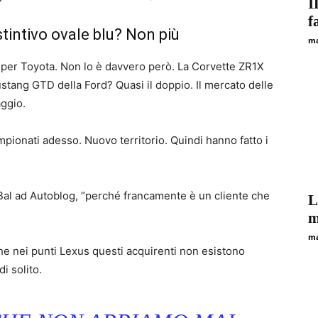
I
f
tintivo ovale blu? Non più
ma
er Toyota. Non lo è davvero però. La Corvette ZR1X
 Mustang GTD della Ford? Quasi il doppio. Il mercato delle
ggio.
pionati adesso. Nuovo territorio. Quindi hanno fatto i
 Bal ad Autoblog, “perché francamente è un cliente che
L
m
ma
e nei punti Lexus questi acquirenti non esistono
i solito.