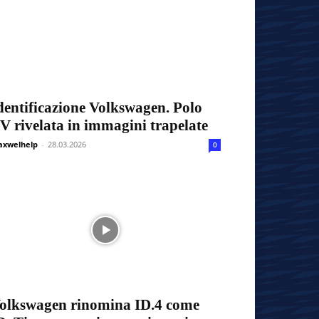
dentificazione Volkswagen. Polo
V rivelata in immagini trapelate
xwelhelp
-
28.03.2026
0
olkswagen rinomina ID.4 come