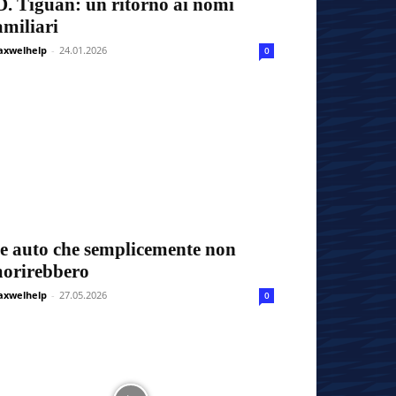
D. Tiguan: un ritorno ai nomi
amiliari
xwelhelp
-
24.01.2026
0
e auto che semplicemente non
orirebbero
xwelhelp
-
27.05.2026
0