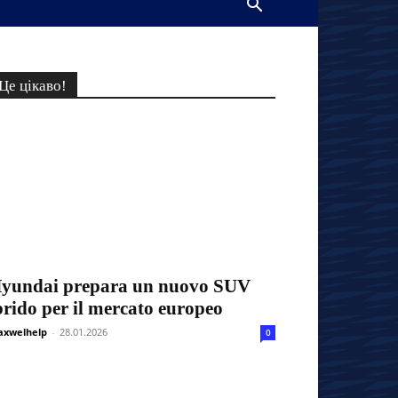
Це цікаво!
yundai prepara un nuovo SUV
brido per il mercato europeo
xwelhelp
-
28.01.2026
0