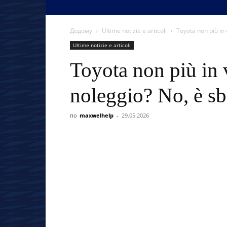
Додому
Ultime notizie e articoli
Toyota non più in v
Ultime notizie e articoli
Toyota non più in 
noleggio? No, è sb
по
maxwelhelp
-
29.05.2026