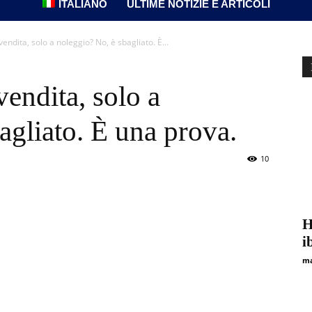
ITALIANO
ULTIME NOTIZIE E ARTICOLI
endita, solo a noleggio? No, è sbagliato. È...
vendita, solo a
agliato. È una prova.
10
H
i
ma