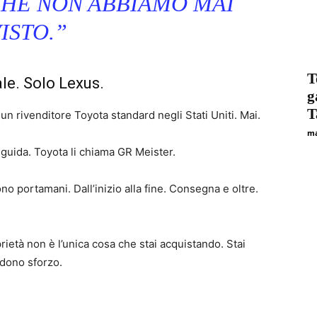
CHE NON ABBIAMO MAI
ISTO.”
T
e. Solo Lexus.
g
T
un rivenditore Toyota standard negli Stati Uniti. Mai.
ma
guida. Toyota li chiama GR Meister.
 portamani. Dall’inizio alla fine. Consegna e oltre.
rietà non è l’unica cosa che stai acquistando. Stai
edono sforzo.