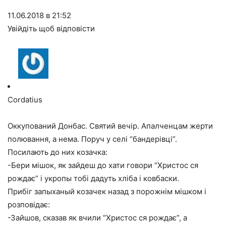
11.06.2018 в 21:52
Увійдіть щоб відповісти
Cordatius
Оккупований Донбас. Святий вечір. Апалченцам жерти
полювання, а нема. Поруч у селі “бандерівці”.
Посилають до них козачка:
-Бери мішок, як зайдеш до хати говори “Христос ся
рождає” і укропы тобі дадуть хліба і ковбаски.
Прибіг запыханый козачек назад з порожнім мішком і
розповідає:
-Зайшов, сказав як вчили “Христос ся рождає”, а