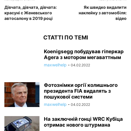
Дівчата, дівчата, дівчата:
Як швидко видалити
красуні c Женевського
наклейку з автомобіля:
автосалону в 2019 році
відео
СТАТТІ ПО ТЕМІ
Koenigsegg побудував гіперкар
Agera з мотором мегаваттным
maxwelhelp
-
04.02.2022
Фотознімки оргії колишнього
президента FIA видалять з
пошукової системи
maxwelhelp
-
04.02.2022
На заключній гонці WRC Кубіца
отримає нового штурмана