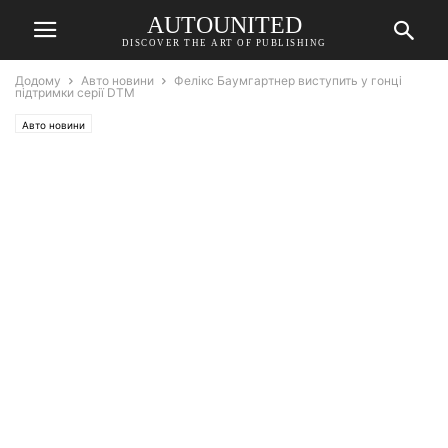
AUTOUNITED
DISCOVER THE ART OF PUBLISHING
Додому
Авто новини
Фелікс Баумгартнер виступить у гонці
підтримки серії DTM
Авто новини