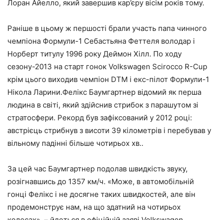
Лоран Айелло, який завершив кар’єру вісім років тому.
Раніше в цьому ж першості брали участь папа чинного
чемпіона Формули-1 Себастьяна Феттеля володар і
Норберт титулу 1996 року Деймон Хілл. По ходу
сезону-2013 на старт гонок Volkswagen Scirocco R-Cup
крім цього виходив чемпіон DTM і екс-пілот Формули-1
Нікола Ларини.Фелікс Баумгартнер відомий як перша
людина в світі, який здійснив стрибок з парашутом зі
стратосфери. Рекорд був зафіксований у 2012 році:
австрієць стрибнув з висоти 39 кілометрів і перебував у
вільному падінні більше чотирьох хв..
За цей час Баумгартнер подолав швидкість звуку,
розігнавшись до 1357 км/ч. «Може, в автомобільній
гонці Фелікс і не досягне таких швидкостей, але він
продемонструє нам, на що здатний на чотирьох
колесах», – йдеться в офіційній заяві Volkswagen,