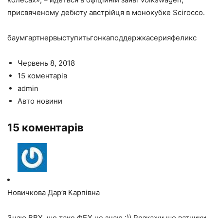
присвяченому дебюту австрійця в монокубке Scirocco.
баумгартнервыступитьгонкаподдержкасерияфеликс
Червень 8, 2018
15 коментарів
admin
Авто новини
15 коментарів
Новичкова Дар’я Карпівна
Знаю ВВХ, шо таке ФБХ не знаю :)) Розкажи шо ватники