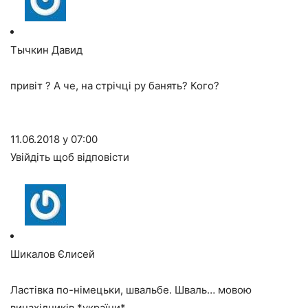
Тычкин Давид
привіт ? А че, на стрічці ру банять? Кого?
11.06.2018 у 07:00
Увійдіть щоб відповісти
Шикалов Єлисей
Ластівка по-німецьки, швальбе. Шваль… мовою
винахідників *україни*