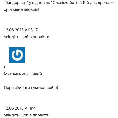
“бандерівці” у відповідь “Славімо його!”. Я й дав драла —
хрін мене зловиш!
12.06.2018 у 08:17
Увійдіть щоб відповісти
Митрушичев Фадей
Пора збирати гум-конвой :))
12.06.2018 у 18:41
Увійдіть щоб відповісти