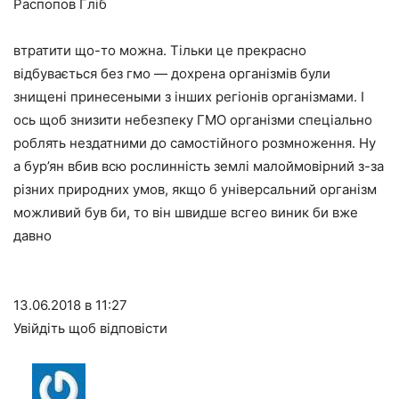
Распопов Гліб
втратити що-то можна. Тільки це прекрасно
відбувається без гмо — дохрена організмів були
знищені принесеными з інших регіонів організмами. І
ось щоб знизити небезпеку ГМО організми спеціально
роблять нездатними до самостійного розмноження. Ну
а бур’ян вбив всю рослинність землі малоймовірний з-за
різних природних умов, якщо б універсальний організм
можливий був би, то він швидше всгео виник би вже
давно
13.06.2018 в 11:27
Увійдіть щоб відповісти