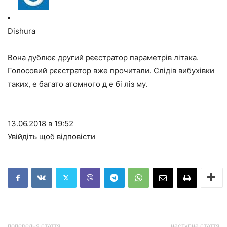
Dishura
Вона дублює другий рєєстратор параметрів літака.
Голосовий рєєстратор вже прочитали. Слідів вибухівки
таких, е багато атомного д е бі ліз му.
13.06.2018 в 19:52
Увійдіть щоб відповісти
попередня стаття
наступна стаття