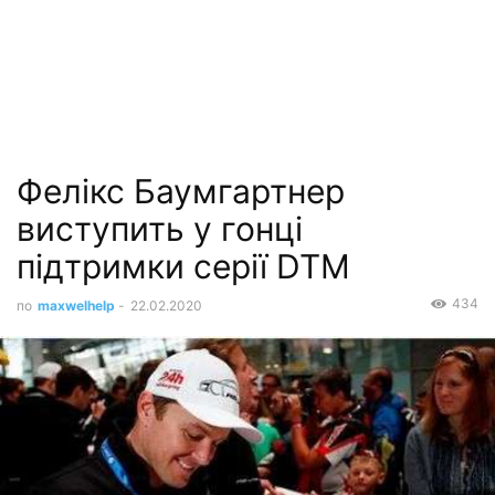
Фелікс Баумгартнер
виступить у гонці
підтримки серії DTM
434
по
maxwelhelp
-
22.02.2020