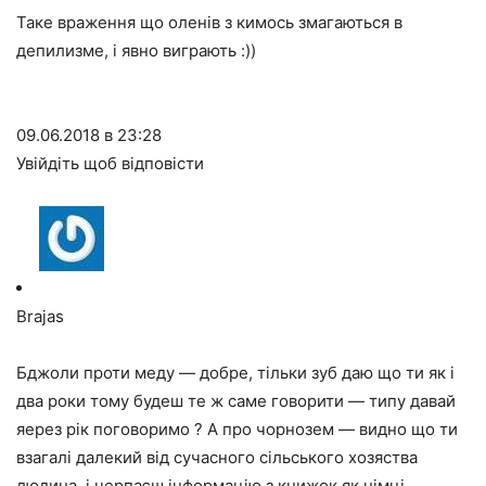
Таке враження що оленів з кимось змагаються в
депилизме, і явно виграють :))
09.06.2018 в 23:28
Увійдіть щоб відповісти
Brajas
Бджоли проти меду — добре, тільки зуб даю що ти як і
два роки тому будеш те ж саме говорити — типу давай
яерез рік поговоримо ? А про чорнозем — видно що ти
взагалі далекий від сучасного сільського хозяства
людина, і черпаєш інформацію з книжок як німці