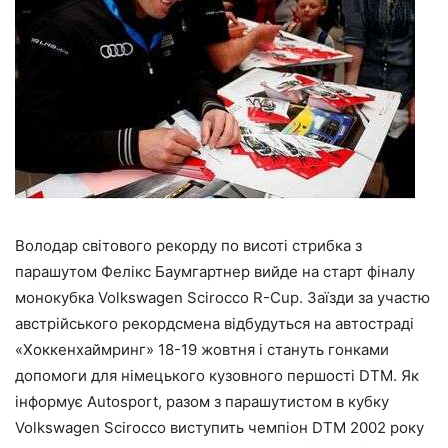
Володар світового рекорду по висоті стрибка з
парашутом Фелікс Баумгартнер вийде на старт фіналу
монокубка Volkswagen Scirocco R-Cup. Заїзди за участю
австрійського рекордсмена відбудуться на автостраді
«Хоккенхаймринг» 18-19 жовтня і стануть гонками
допомоги для німецького кузовного першості DTM. Як
інформує Autosport, разом з парашутистом в кубку
Volkswagen Scirocco виступить чемпіон DTM 2002 року