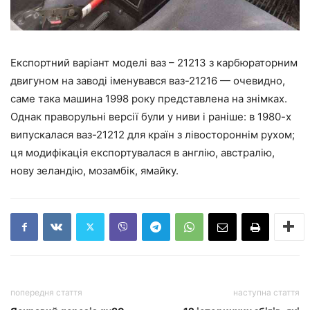
Експортний варіант моделі ваз – 21213 з карбюраторним
двигуном на заводі іменувався ваз-21216 — очевидно,
саме така машина 1998 року представлена на знімках.
Однак праворульні версії були у ниви і раніше: в 1980-х
випускалася ваз-21212 для країн з лівостороннім рухом;
ця модифікація експортувалася в англію, австралію,
нову зеландію, мозамбік, ямайку.
попередня стаття
наступна стаття