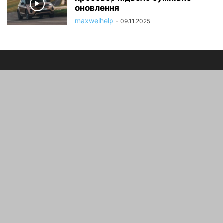
оновлення
maxwelhelp
-
09.11.2025
ПРО НАС
зв'язатися з нами:
maxwelhelp@gmail.com
Науково
Авто новини
Корисності
Нові Технології
Авто статті
Українська
© Copyright 2025 -
https://autounited.com.ua
- При
копіюванні матеріалів посилання на сайт обов'язкове.