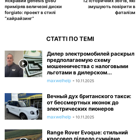
Яскравий genesis gv80
12 історичних збігів, які
приміряв величезні диски
змушують повірити в
forgiato: проект в стилі
фаталізм
“хайрайзинг”
СТАТТІ ПО ТЕМІ
Дилер электромобилей раскрыл
предполагаемую схему
мошенничества с налоговыми
льготами в дилерском...
maxwelhelp
-
10.11.2025
Вечный дух британского такси:
от бессмертных иконок до
электрических пионеров
maxwelhelp
-
10.11.2025
Range Rover Evoque: стильний
кросовер підвело сумнівне