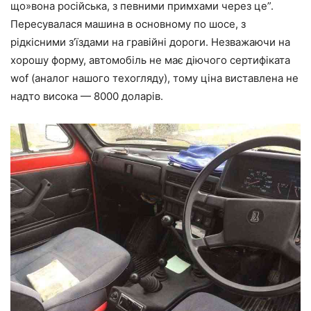
що»вона російська, з певними примхами через це”.
Пересувалася машина в основному по шосе, з
рідкісними з’їздами на гравійні дороги. Незважаючи на
хорошу форму, автомобіль не має діючого сертифіката
wof (аналог нашого техогляду), тому ціна виставлена не
надто висока — 8000 доларів.