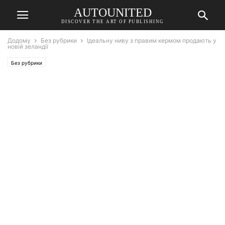
AUTOUNITED
DISCOVER THE ART OF PUBLISHING
Додому
Без рубрики
Ідеальну ниву з правим кермом продають у
новій зеландії
Без рубрики