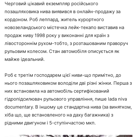
Черговий цікавий екземпляр російського
позашляховика нива виявився в онлайн-продажу за
кордоном. Роб леппард, житель курортного
новозеландського містечка лейк-текапо виставив на
продаж ниву 1998 року у виконанні для країн з
лівостороннім рухом-тобто, з розташованим праворуч
рульовим колесом. Стан автомобіля описується як
майже ідеальний.
Роб є третім господарем цієї ниви-що примітно, до
нього позашляховиком володіли дві різні жінки. Перша з
них встановила на автомобіль сертифікований
гідропідсилювач рульового управління, пише lada niva
documentary. В іншому це стандартна нива (за винятком,
хіба що, ще встановленого на даху багажника) з
рідними двигуном і 5-ступінчастою мкп.