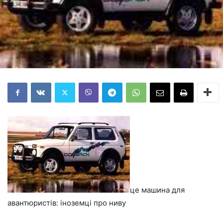
це машина для
авантюристів: іноземці про ниву