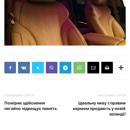
попередня стаття
наступна стаття
Помірне здійснення
Ідеальну ниву з правим
негайно підвищує память
кермом продають у новій
зеландії