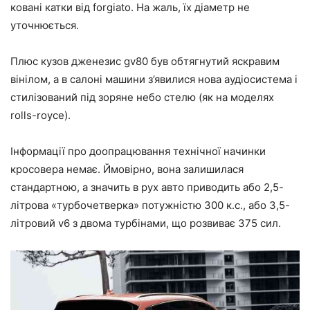
ковані катки від forgiato. На жаль, їх діаметр не
уточнюється.
Плюс кузов дженезис gv80 був обтягнутий яскравим
вінілом, а в салоні машини з’явилися нова аудіосистема і
стилізований під зоряне небо стелю (як на моделях
rolls-royce).
Інформації про доопрацювання технічної начинки
кросовера немає. Ймовірно, вона залишилася
стандартною, а значить в рух авто приводить або 2,5-
літрова «турбочетверка» потужністю 300 к.с., або 3,5-
літровий v6 з двома турбінами, що розвиває 375 сил.