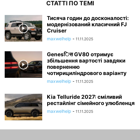
СТАТТІ ПО ТЕМІ
Тисяча годин до досконалості:
модернізований класичний FJ
Cruiser
maxwelhelp
-
11.11.2025
Genesिस GV80 отримує
збільшення вартості завдяки
поверненню
чотирициліндрового варіанту
maxwelhelp
-
11.11.2025
Kia Telluride 2027: сміливий
рестайлінг сімейного улюбленця
maxwelhelp
-
11.11.2025