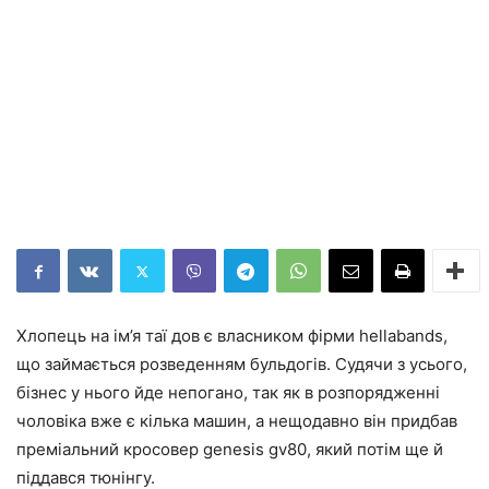
Хлопець на ім’я таї дов є власником фірми hellabands,
що займається розведенням бульдогів. Судячи з усього,
бізнес у нього йде непогано, так як в розпорядженні
чоловіка вже є кілька машин, а нещодавно він придбав
преміальний кросовер genesis gv80, який потім ще й
піддався тюнінгу.