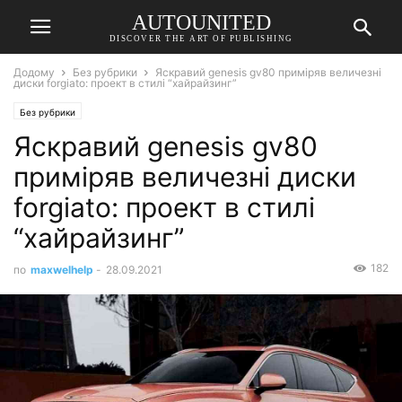
AUTOUNITED
DISCOVER THE ART OF PUBLISHING
Додому
Без рубрики
Яскравий genesis gv80 приміряв величезні
диски forgiato: проект в стилі “хайрайзинг”
Без рубрики
Яскравий genesis gv80
приміряв величезні диски
forgiato: проект в стилі
“хайрайзинг”
182
по
maxwelhelp
-
28.09.2021