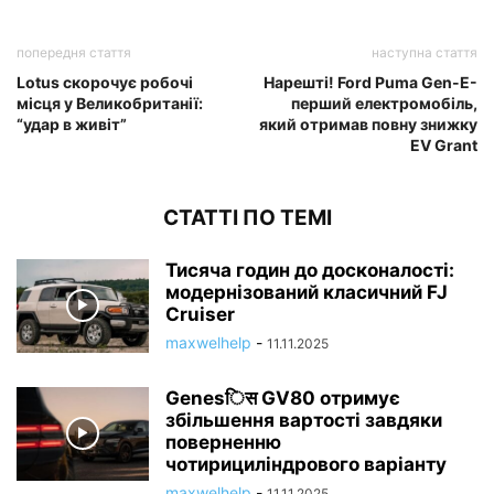
попередня стаття
наступна стаття
Lotus скорочує робочі
Нарешті! Ford Puma Gen-E-
місця у Великобританії:
перший електромобіль,
“удар в живіт”
який отримав повну знижку
EV Grant
СТАТТІ ПО ТЕМІ
Тисяча годин до досконалості:
модернізований класичний FJ
Cruiser
maxwelhelp
-
11.11.2025
Genesिस GV80 отримує
збільшення вартості завдяки
поверненню
чотирициліндрового варіанту
maxwelhelp
-
11.11.2025