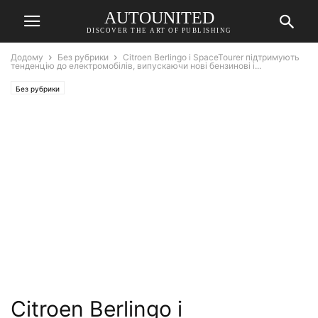
AUTOUNITED
DISCOVER THE ART OF PUBLISHING
Додому
Без рубрики
Citroen Berlingo і SpaceTourer підтримують
тенденцію до електромобілів, випускаючи нові бензинові і...
Без рубрики
Citroen Berlingo і