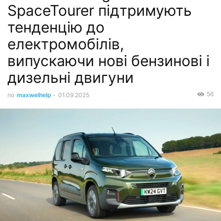
SpaceTourer підтримують
тенденцію до
електромобілів,
випускаючи нові бензинові і
дизельні двигуни
56
по
maxwelhelp
-
01.09.2025