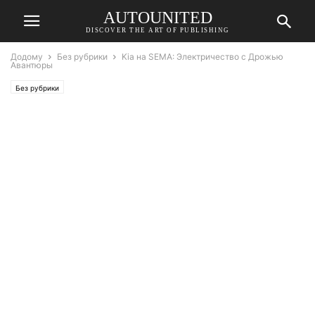
AUTOUNITED
DISCOVER THE ART OF PUBLISHING
Додому
Без рубрики
Kia на SEMA: Электричество с Дрожью
Авантюры
Без рубрики