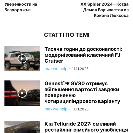
Уверенности на
XX Spider 2024 – Когда
Бездорожье
Демон Взрывается из
Кокона Люксоса
СТАТТІ ПО ТЕМІ
Тисяча годин до досконалості:
модернізований класичний FJ
Cruiser
maxwelhelp
-
11.11.2025
Genesिस GV80 отримує
збільшення вартості завдяки
поверненню
чотирициліндрового варіанту
maxwelhelp
-
11.11.2025
Kia Telluride 2027: сміливий
рестайлінг сімейного улюбленця