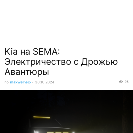
Kia на SEMA:
Электричество с Дрожью
Авантюры
98
по
maxwelhelp
-
30.10.2024