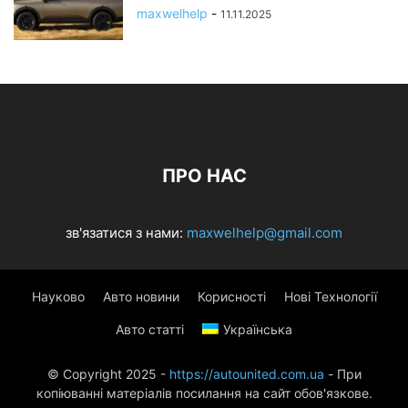
maxwelhelp
-
11.11.2025
ПРО НАС
зв'язатися з нами:
maxwelhelp@gmail.com
Науково
Авто новини
Корисності
Нові Технології
Авто статті
Українська
© Copyright 2025 -
https://autounited.com.ua
- При
копіюванні матеріалів посилання на сайт обов'язкове.