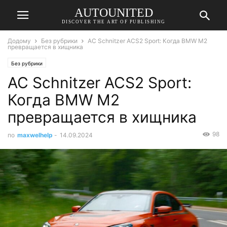
AUTOUNITED
DISCOVER THE ART OF PUBLISHING
Додому
Без рубрики
AC Schnitzer ACS2 Sport: Когда BMW M2
превращается в хищника
Без рубрики
AC Schnitzer ACS2 Sport:
Когда BMW M2
превращается в хищника
98
по
maxwelhelp
-
14.09.2024