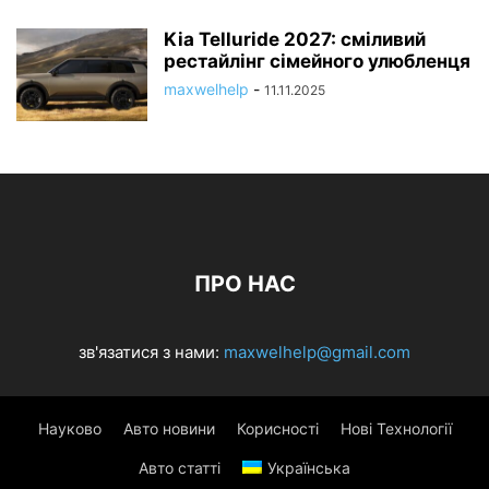
Kia Telluride 2027: сміливий
рестайлінг сімейного улюбленця
maxwelhelp
-
11.11.2025
ПРО НАС
зв'язатися з нами:
maxwelhelp@gmail.com
Науково
Авто новини
Корисності
Нові Технології
Авто статті
Українська