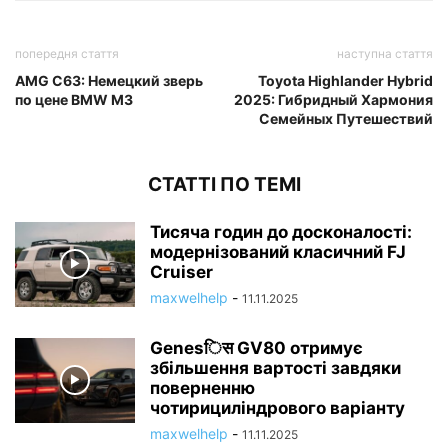
попередня стаття
наступна стаття
AMG C63: Немецкий зверь
Toyota Highlander Hybrid
по цене BMW M3
2025: Гибридный Хармония
Семейных Путешествий
СТАТТІ ПО ТЕМІ
Тисяча годин до досконалості:
модернізований класичний FJ
Cruiser
maxwelhelp
-
11.11.2025
Genesिस GV80 отримує
збільшення вартості завдяки
поверненню
чотирициліндрового варіанту
maxwelhelp
-
11.11.2025