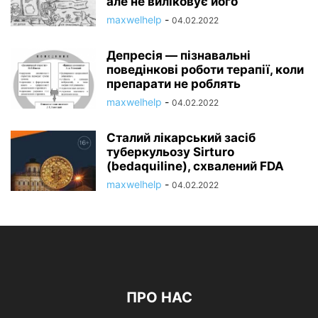
але не виліковує його
maxwelhelp
-
04.02.2022
Депресія — пізнавальні
поведінкові роботи терапії, коли
препарати не роблять
maxwelhelp
-
04.02.2022
Сталий лікарський засіб
туберкульозу Sirturo
(bedaquiline), схвалений FDA
maxwelhelp
-
04.02.2022
ПРО НАС