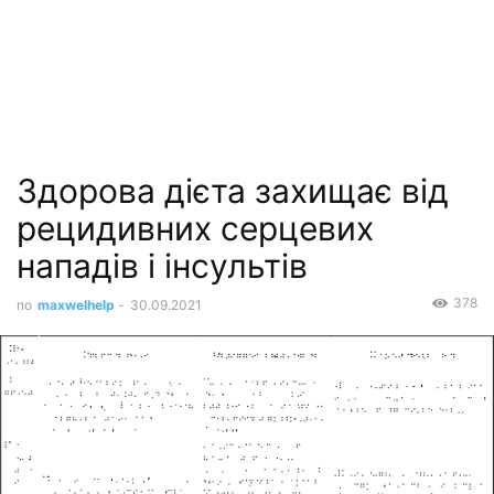
Здорова дієта захищає від
рецидивних серцевих
нападів і інсультів
378
по
maxwelhelp
-
30.09.2021