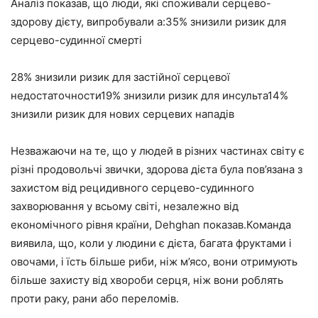
Аналіз показав, що люди, які споживали серцево-
здорову дієту, випробували a:35% знизили ризик для
серцево-судинної смерті
28% знизили ризик для застійної серцевої
недостаточности19% знизили ризик для инсульта14%
знизили ризик для нових серцевих нападів
Незважаючи на те, що у людей в різних частинах світу є
різні продовольчі звички, здорова дієта була пов’язана з
захистом від рецидивного серцево-судинного
захворювання у всьому світі, незалежно від
економічного рівня країни, Dehghan показав.Команда
виявила, що, коли у людини є дієта, багата фруктами і
овочами, і їсть більше риби, ніж м’ясо, вони отримують
більше захисту від хвороби серця, ніж вони роблять
проти раку, рани або переломів.