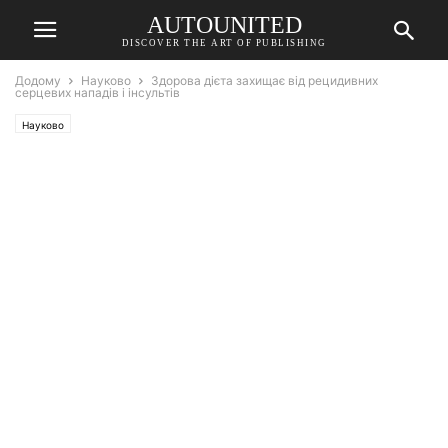
AUTOUNITED
DISCOVER THE ART OF PUBLISHING
Додому
Науково
Здорова дієта захищає від рецидивних
серцевих нападів і інсультів
Науково