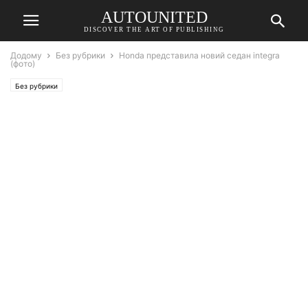
AUTOUNITED
DISCOVER THE ART OF PUBLISHING
Додому
Без рубрики
Honda представила новий седан integra
(фото)
Без рубрики