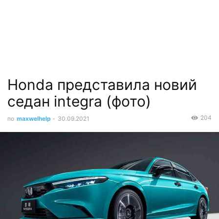
Honda представила новий
седан integra (фото)
204
по
maxwelhelp
-
30.09.2021