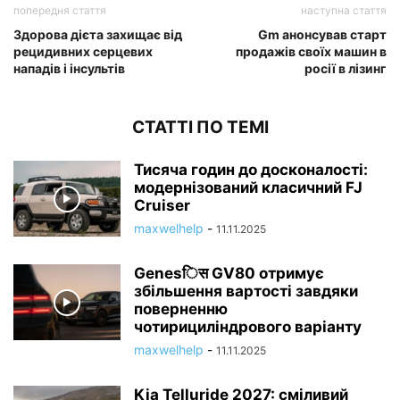
попередня стаття
наступна стаття
Здорова дієта захищає від
Gm анонсував старт
рецидивних серцевих
продажів своїх машин в
нападів і інсультів
росії в лізинг
СТАТТІ ПО ТЕМІ
Тисяча годин до досконалості:
модернізований класичний FJ
Cruiser
maxwelhelp
-
11.11.2025
Genesिस GV80 отримує
збільшення вартості завдяки
поверненню
чотирициліндрового варіанту
maxwelhelp
-
11.11.2025
Kia Telluride 2027: сміливий