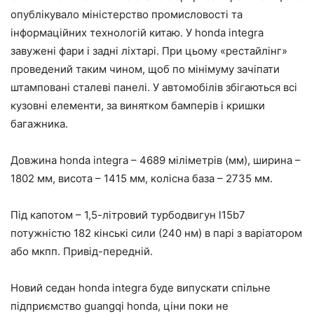
опублікувало міністерство промисловості та
інформаційних технологій китаю. У honda integra
завужені фари і задні ліхтарі. При цьому «рестайлінг»
проведений таким чином, щоб по мінімуму зачіпати
штамповані сталеві панелі. У автомобілів збігаються всі
кузовні елементи, за винятком бамперів і кришки
багажника.
Довжина honda integra – 4689 міліметрів (мм), ширина –
1802 мм, висота – 1415 мм, колісна база – 2735 мм.
Під капотом – 1,5-літровий турбодвигун l15b7
потужністю 182 кінські сили (240 нм) в парі з варіатором
або мкпп. Привід-передній.
Новий седан honda integra буде випускати спільне
підприємство guangqi honda, ціни поки не