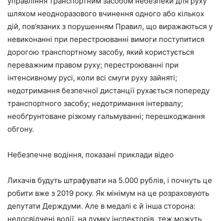
управління транспортним засобом небезпеки для руху
шляхом неодноразового вчинення одного або кількох
дій, пов’язаних з порушенням Правил, що виражаються у
невиконанні при перестроюванні вимоги поступитися
дорогою транспортному засобу, який користується
переважним правом руху; перестроюванні при
інтенсивному русі, коли всі смуги руху зайняті;
недотримання безпечної дистанції рухається попереду
транспортного засобу; недотримання інтервалу;
необґрунтоване різкому гальмуванні; перешкоджання
обгону.
Небезпечне водіння, показані приклади відео
Лихачів будуть штрафувати на 5.000 рублів, і почнуть це
робити вже з 2019 року. Як мінімум на це розраховують
депутати Держдуми. Але в медалі є й інша сторона:
недосвідчені водії, на думку інспекторів, теж можуть