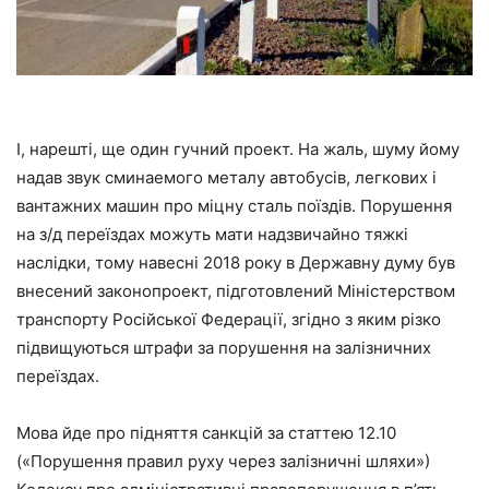
І, нарешті, ще один гучний проект. На жаль, шуму йому
надав звук сминаемого металу автобусів, легкових і
вантажних машин про міцну сталь поїздів. Порушення
на з/д переїздах можуть мати надзвичайно тяжкі
наслідки, тому навесні 2018 року в Державну думу був
внесений законопроект, підготовлений Міністерством
транспорту Російської Федерації, згідно з яким різко
підвищуються штрафи за порушення на залізничних
переїздах.
Мова йде про підняття санкцій за статтею 12.10
(«Порушення правил руху через залізничні шляхи»)