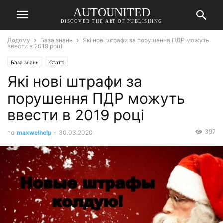
AUTOUNITED
DISCOVER THE ART OF PUBLISHING
Додому
База знань
Які нові штрафи за порушення ПДР можуть
ввести в 2019 році
База знань
Статті
Які нові штрафи за
порушення ПДР можуть
ввести в 2019 році
397
по
maxwelhelp
-
30.03.2020