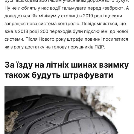
русі пішоходам або іншим учасникам дорожнього руху».
Ну не люблять у нас водії гальмувати перед «зеброю». А
доведеться. Як мінімум у столиці в 2019 році щосили
запрацює нова система контролю. Повідомляється, що
вже в 2018 році 200 переходів були підключені до нової
системи. Після Нового року штрафи повинні посипатися
як з рогу достатку на голову порушників ПДР.
За їзду на літніх шинах взимку
також будуть штрафувати