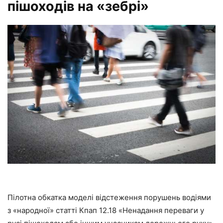
пішоходів на «зебрі»
Пілотна обкатка моделі відстеження порушень водіями
з «народної» статті Кпап 12.18 «Ненадання переваги у