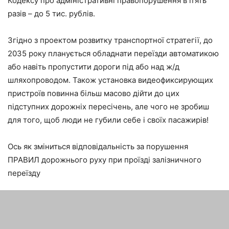
Кодексу про адміністративні правопорушення в п’ять
разів – до 5 тис. рублів.
Згідно з проектом розвитку транспортної стратегії, до
2035 року планується обладнати переїзди автоматикою
або навіть пропустити дороги під або над ж/д
шляхопроводом. Також установка видеофиксирующих
пристроїв повинна більш масово дійти до цих
підступних дорожніх пересічень, але чого не зробиш
для того, щоб люди не губили себе і своїх пасажирів!
Ось як зміниться відповідальність за порушення
ПРАВИЛ дорожнього руху при проїзді залізничного
переїзду
ТЕГИ
Автомобілі
Безпека
Важливо знати
Корисне
Різне
Штрафи