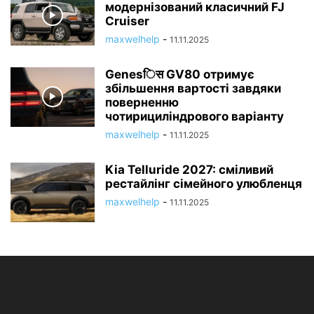
модернізований класичний FJ
Cruiser
maxwelhelp
-
11.11.2025
Genesिस GV80 отримує
збільшення вартості завдяки
поверненню
чотирициліндрового варіанту
maxwelhelp
-
11.11.2025
Kia Telluride 2027: сміливий
рестайлінг сімейного улюбленця
maxwelhelp
-
11.11.2025