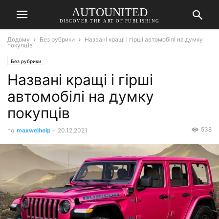
AUTOUNITED
DISCOVER THE ART OF PUBLISHING
Додому
Без рубрики
Названі кращі і гірші автомобілі на думку
покупців
Без рубрики
Названі кращі і гірші
автомобілі на думку
покупців
538
по
maxwelhelp
-
20.12.2021