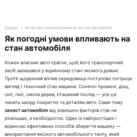
Додому
Як погодні умови впливають на стан автомобіля
Як погодні умови впливають на
стан автомобіля
Кожен власник авто прагне, щоб його транспортний
засіб залишався у відмінному стані якомога довше.
Проте щоденний вплив середовища поступово погіршує
вигляд і технічний стан машини. Сонячні промені, дощ,
сніг, пил, смола дерев, пташиний послід — усе це
чинить шкоду покриттю та деталям авто. Саме тому
захист автомобіля
від зовнішніх факторів стає не
розкішшю, а необхідністю. Один із найпростіших і
водночас ефективних способів зберегти машину —
використання якісного автомобільного тенту, який