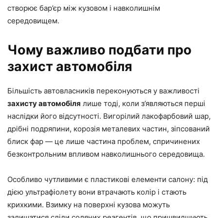
створює бар’єр між кузовом і навколишнім
середовищем.
Чому важливо подбати про
захист автомобіля
Більшість автовласників переконуються у важливості
захисту автомобіля
лише тоді, коли з’являються перші
наслідки його відсутності. Вигорілий лакофарбовий шар,
дрібні подряпини, корозія металевих частин, зіпсований
блиск фар — це лише частина проблем, спричинених
безконтрольним впливом навколишнього середовища.
Особливо чутливими є пластикові елементи салону: під
дією ультрафіолету вони втрачають колір і стають
крихкими. Взимку на поверхні кузова можуть
залишатися сліди соляних реагентів, що пришвидшують