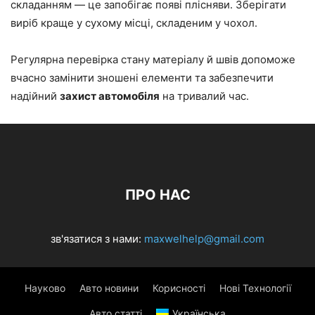
складанням — це запобігає появі плісняви. Зберігати
виріб краще у сухому місці, складеним у чохол.
Регулярна перевірка стану матеріалу й швів допоможе
вчасно замінити зношені елементи та забезпечити
надійний
захист автомобіля
на тривалий час.
ПРО НАС
зв'язатися з нами:
maxwelhelp@gmail.com
Науково
Авто новини
Корисності
Нові Технології
Авто статті
Українська