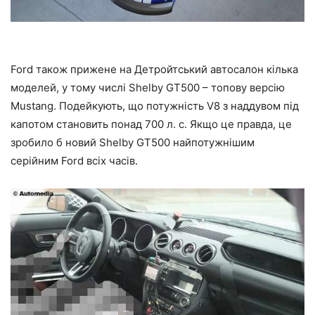
Ford також прижене на Детройтський автосалон кілька
моделей, у тому числі Shelby GT500 – топову версію
Mustang. Подейкують, що потужність V8 з наддувом під
капотом становить понад 700 л. с. Якщо це правда, це
зробило б новий Shelby GT500 найпотужнішим
серійним Ford всіх часів.