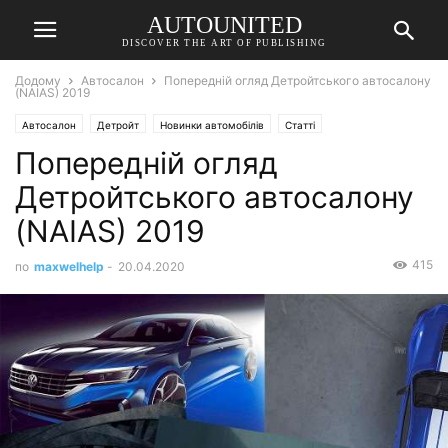
AUTOUNITED
DISCOVER THE ART OF PUBLISHING
Додому
Автосалон
Попередній огляд Детройтського автосалону
(NAIAS) 2019
Автосалон
Детройт
Новинки автомобілів
Статті
Попередній огляд
Детройтського автосалону
(NAIAS) 2019
415
по
maxwelhelp
-
20.04.2020