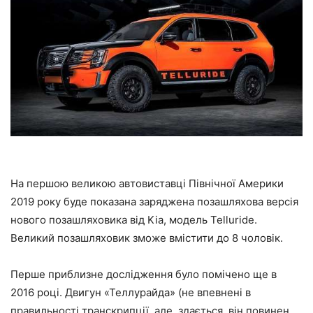
На першою великою автовиставці Північної Америки
2019 року буде показана заряджена позашляхова версія
нового позашляховика від Kia, модель Telluride.
Великий позашляховик зможе вмістити до 8 чоловік.
Перше приблизне дослідження було помічено ще в
2016 році. Двигун «Теллурайда» (не впевнені в
правильності транскрипції, але, здається, він повинен