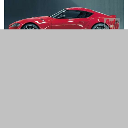
За деякими даними, під капотом Supra буде
розташовуватися базовий дволітровий
чотирициліндровий двигун потужністю близько 197 к. с.
Його середня версія в лінійці розвине 252 к. с. Топовим
двигуном може стати трилітровий рядний
шестициліндровий силовий агрегат потужністю 340 л.
с.