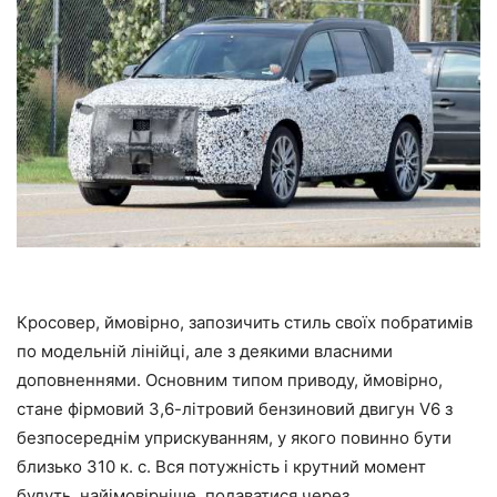
Кросовер, ймовірно, запозичить стиль своїх побратимів
по модельній лінійці, але з деякими власними
доповненнями. Основним типом приводу, ймовірно,
стане фірмовий 3,6-літровий бензиновий двигун V6 з
безпосереднім уприскуванням, у якого повинно бути
близько 310 к. с. Вся потужність і крутний момент
будуть, найімовірніше, подаватися через