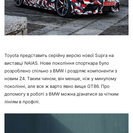
Toyota представить серійну версію нової Supra на
виставці NAIAS. Нове покоління спорткара було
розроблено спільно з BMW і розділяє компоненти з
новим Z4. Таким чином, він менше, ніж у минулому
поколінні, але все ж варто явно вище GT86. Про
допомогу в роботі з BMW можна дізнатися за чітким
лініям в профілі.