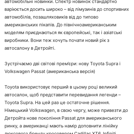
автомобільні новинки. Спектр новинок стандартно
варіюється досить широко – від лімузинів до спортивних
автомобілів, позашляховиків від до типово
американських пікапів. До північноамериканським
моделям приєднаються як європейські, так і азіатські
виробники. Вони теж хочуть почати новий рік з
автосалону в Детройті.
Зустрічаємо дві світові прем’єри: нову Toyota Supra і
Volkswagen Passat (американська версія)
Toyota використовує перший в цьому році великий
автосалон, щоб представити перевидання легенди –
Toyota Supra. На цей раз це остаточне рішення.
Німецький Volkswagen, в свою чергу, може привезти до
Детройта нове покоління Passat для американського
ринку, а американці мають намір доповнити лінійку
люксового бренду кросовером Cadillac XT6. Infiniti