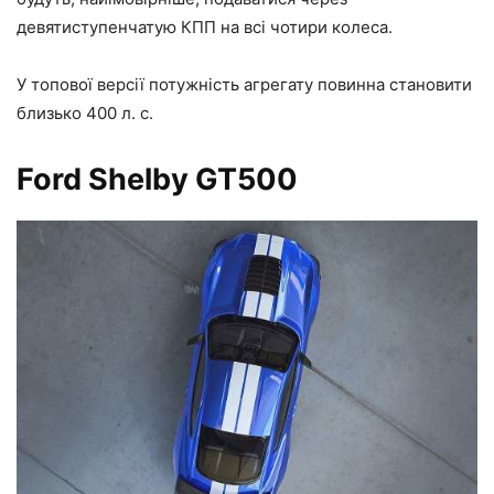
девятиступенчатую КПП на всі чотири колеса.
У топової версії потужність агрегату повинна становити
близько 400 л. с.
Ford Shelby GT500