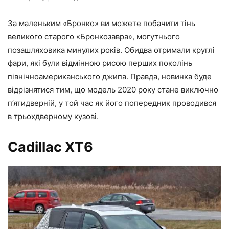
За маленьким «Бронко» ви можете побачити тінь
великого старого «Бронкозавра», могутнього
позашляховика минулих років. Обидва отримали круглі
фари, які були відмінною рисою перших поколінь
північноамериканського джипа. Правда, новинка буде
відрізнятися тим, що модель 2020 року стане виключно
п’ятидверній, у той час як його попередник проводився
в трьохдверному кузові.
Cadillac XT6