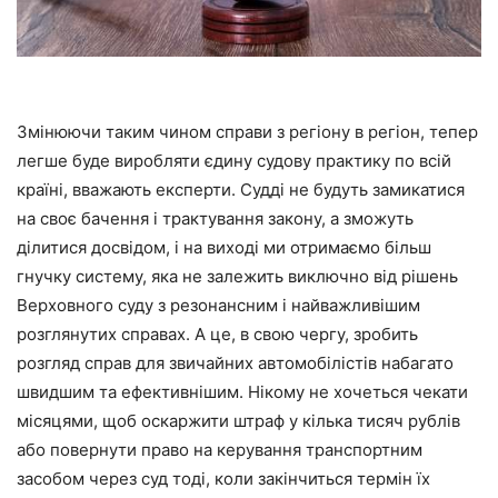
Змінюючи таким чином справи з регіону в регіон, тепер
легше буде виробляти єдину судову практику по всій
країні, вважають експерти. Судді не будуть замикатися
на своє бачення і трактування закону, а зможуть
ділитися досвідом, і на виході ми отримаємо більш
гнучку систему, яка не залежить виключно від рішень
Верховного суду з резонансним і найважливішим
розглянутих справах. А це, в свою чергу, зробить
розгляд справ для звичайних автомобілістів набагато
швидшим та ефективнішим. Нікому не хочеться чекати
місяцями, щоб оскаржити штраф у кілька тисяч рублів
або повернути право на керування транспортним
засобом через суд тоді, коли закінчиться термін їх