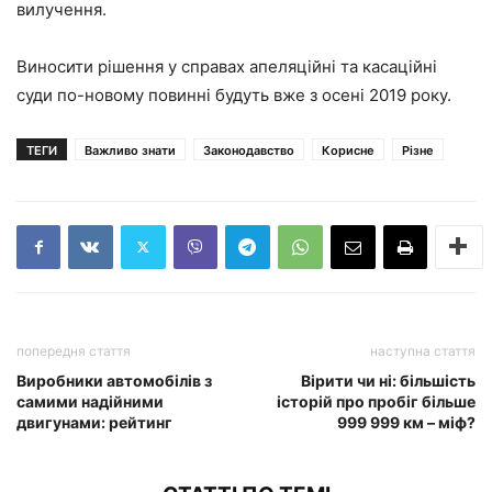
вилучення.
Виносити рішення у справах апеляційні та касаційні
суди по-новому повинні будуть вже з осені 2019 року.
ТЕГИ
Важливо знати
Законодавство
Корисне
Різне
попередня стаття
наступна стаття
Виробники автомобілів з
Вірити чи ні: більшість
самими надійними
історій про пробіг більше
двигунами: рейтинг
999 999 км – міф?