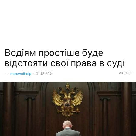
Водіям простіше буде
відстояти свої права в суді
386
по
maxwelhelp
-
31.12.2021