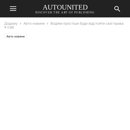
AUTOUNITED
DISCOVER THE ART OF PUBLISHING
Додому
Авто новини
Водіям простіше буде відстояти свої права
в суді
Авто новини