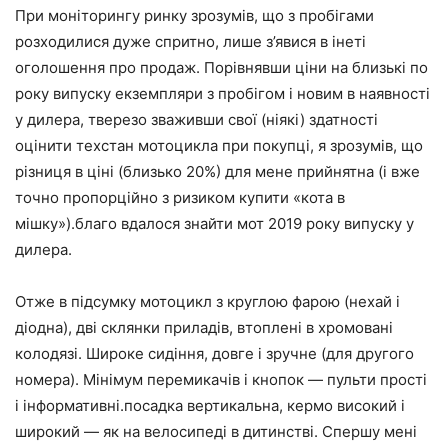
При моніторингу ринку зрозумів, що з пробігами
розходилися дуже спритно, лише з’явися в інеті
оголошення про продаж. Порівнявши ціни на близькі по
року випуску екземпляри з пробігом і новим в наявності
у дилера, тверезо зваживши свої (ніякі) здатності
оцінити техстан мотоцикла при покупці, я зрозумів, що
різниця в ціні (близько 20%) для мене прийнятна (і вже
точно пропорційно з ризиком купити «кота в
мішку»).благо вдалося знайти мот 2019 року випуску у
дилера.
Отже в підсумку мотоцикл з круглою фарою (нехай і
діодна), дві склянки приладів, втоплені в хромовані
колодязі. Широке сидіння, довге і зручне (для другого
номера). Мінімум перемикачів і кнопок — пульти прості
і інформативні.посадка вертикальна, кермо високий і
широкий — як на велосипеді в дитинстві. Спершу мені