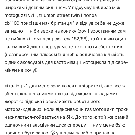
широким і довгим сидінням. У підсумку вибирав між
motoguzzi v7iii, triumph street twin і honda
cb1100.присівши на» британця ” я відчув себе не дуже
затишно — ніби верхи на конику (хоч і зростанням сам
не вийшов і комплекцією теж 182/86), та й тільки один
гальмівний диск спереду мене теж трохи збентежив.
(незаперечним плюсом triumph є величезна кількість
рідних аксесуарів для кастомізації мотоцикла під себе-
міняй не хочу!)
«італієць ” для мене залишався в пріоритеті, але все ж
збентежило два моменти (за відгуками і оглядами):
жорстка підвіска і особливість роботи його
мотора-«двійки», коли відкриваючи газ мотоцикл трохи
нахиляється-гойдається на бік. До того ж той же самий
одиночний гальмівний диск спереду — ну у мене бзік:
повинен бути запас. 🙂 у підсумку вибір припав на