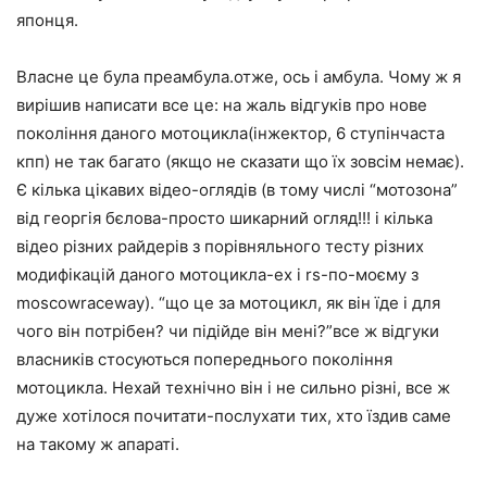
японця.
Власне це була преамбула.отже, ось і амбула. Чому ж я
вирішив написати все це: на жаль відгуків про нове
покоління даного мотоцикла(інжектор, 6 ступінчаста
кпп) не так багато (якщо не сказати що їх зовсім немає).
Є кілька цікавих відео-оглядів (в тому числі “мотозона”
від георгія бєлова-просто шикарний огляд!!! і кілька
відео різних райдерів з порівняльного тесту різних
модифікацій даного мотоцикла-ex і rs-по-моєму з
moscowraceway). “що це за мотоцикл, як він їде і для
чого він потрібен? чи підійде він мені?”все ж відгуки
власників стосуються попереднього покоління
мотоцикла. Нехай технічно він і не сильно різні, все ж
дуже хотілося почитати-послухати тих, хто їздив саме
на такому ж апараті.