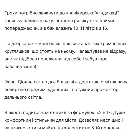
Трохи потрібно звикнути до «панікерської» індикації
залишку палива в баку: остання ризику вже блимає,
попереджаючи, а в бак влазить 10-11 літрів з 16.
По дзеркалах – мені більш ніж вистачає тих хромованих
кругляшков, що стоять на ньому. Налаштував не відразу,
але як підібрав положення під себе і забув (про
налаштування).
Фара. Діодне світло дає більш ніж достатню освітлювану
поверхню в режимі «денний» і потужний прожектор
дальнього світла.
В якості подитога: мотоцикл за формулою «2 в 1». Дуже
комфортний і стильний для міста. Дозволяє неспішно і
вальяжно котити майже на холостих на 5-ій передачі,