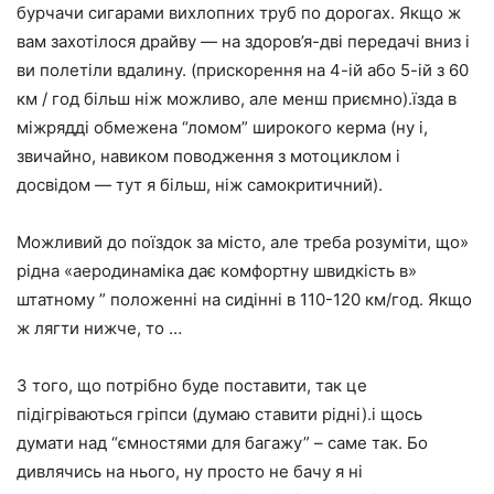
бурчачи сигарами вихлопних труб по дорогах. Якщо ж
вам захотілося драйву — на здоров’я-дві передачі вниз і
ви полетіли вдалину. (прискорення на 4-ій або 5-ій з 60
км / год більш ніж можливо, але менш приємно).їзда в
міжрядді обмежена “ломом” широкого керма (ну і,
звичайно, навиком поводження з мотоциклом і
досвідом — тут я більш, ніж самокритичний).
Можливий до поїздок за місто, але треба розуміти, що»
рідна «аеродинаміка дає комфортну швидкість в»
штатному ” положенні на сидінні в 110-120 км/год. Якщо
ж лягти нижче, то …
З того, що потрібно буде поставити, так це
підігріваються гріпси (думаю ставити рідні).і щось
думати над “ємностями для багажу” – саме так. Бо
дивлячись на нього, ну просто не бачу я ні