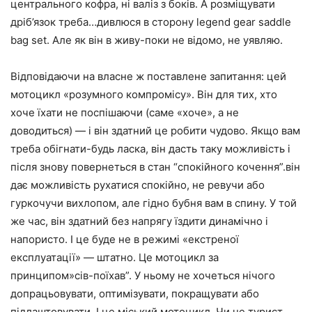
центрального кофра, ні валіз з боків. А розміщувати
дріб’язок треба…дивлюся в сторону legend gear saddle
bag set. Але як він в живу-поки не відомо, не уявляю.
Відповідаючи на власне ж поставлене запитання: цей
мотоцикл «розумного компромісу». Він для тих, хто
хоче їхати не поспішаючи (саме «хоче», а не
доводиться) — і він здатний це робити чудово. Якщо вам
треба обігнати-будь ласка, він дасть таку можливість і
після знову повернеться в стан “спокійного кочення”.він
дає можливість рухатися спокійно, не ревучи або
гуркочучи вихлопом, але гідно бубня вам в спину. У той
же час, він здатний без напрягу їздити динамічно і
напористо. І це буде не в режимі «екстреної
експлуатації» — штатно. Це мотоцикл за
принципом»сів-поїхав”. У ньому не хочеться нічого
допрацьовувати, оптимізувати, покращувати або
підлаштовувати. І це міський мотоцикл. Чи не турист,