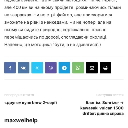
але 400 км ви на ньому проїдете, розминаючись тільки
на заправках. Чи не стрітфайтер, але прискоритися
зможете на рівні з нейкедами. Чи не чопер, але на
ньому ви сидите природно, вертикально, плавно
переміщаючись по дорозі, споглядаючи околиці.
Напевно, це мотоцикл “бути, а не здаватися”:)
попередня стаття
наступна стаття
«друге» купе bmw 2-серії
Блог ім. Sunrizer →
kawasaki vulcan 1500
drifter: дивна справа
maxwelhelp