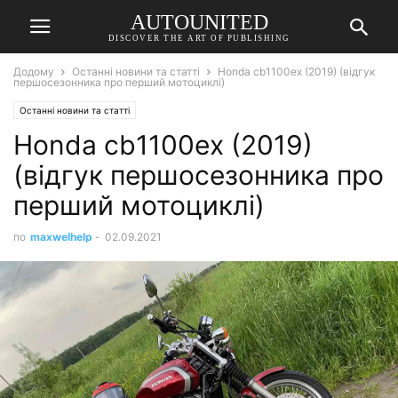
AUTOUNITED
DISCOVER THE ART OF PUBLISHING
Додому
Останні новини та статті
Honda cb1100ex (2019) (відгук
першосезонника про перший мотоциклі)
Останні новини та статті
Honda cb1100ex (2019)
(відгук першосезонника про
перший мотоциклі)
по
maxwelhelp
-
02.09.2021