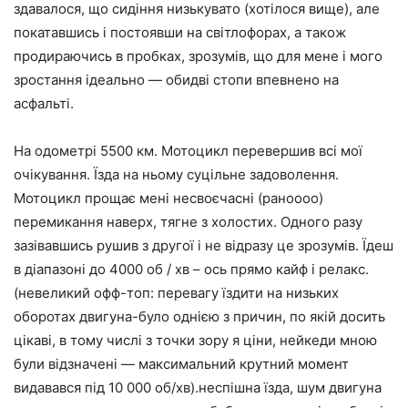
здавалося, що сидіння низькувато (хотілося вище), але
покатавшись і постоявши на світлофорах, а також
продираючись в пробках, зрозумів, що для мене і мого
зростання ідеально — обидві стопи впевнено на
асфальті.
На одометрі 5500 км. Мотоцикл перевершив всі мої
очікування. Їзда на ньому суцільне задоволення.
Мотоцикл прощає мені несвоєчасні (раноооо)
перемикання наверх, тягне з холостих. Одного разу
зазівавшись рушив з другої і не відразу це зрозумів. Їдеш
в діапазоні до 4000 об / хв – ось прямо кайф і релакс.
(невеликий офф-топ: перевагу їздити на низьких
оборотах двигуна-було однією з причин, по якій досить
цікаві, в тому числі з точки зору я ціни, нейкеди мною
були відзначені — максимальний крутний момент
видавався під 10 000 об/хв).неспішна їзда, шум двигуна