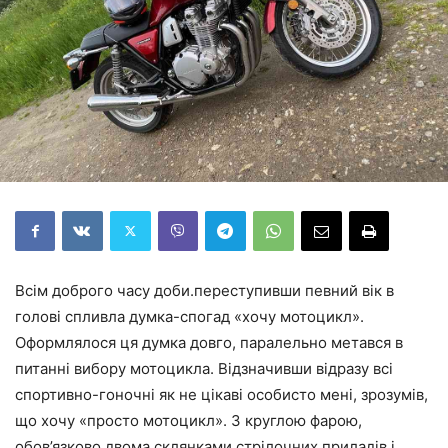
Всім доброго часу доби.переступивши певний вік в
голові спливла думка-спогад «хочу мотоцикл».
Оформлялося ця думка довго, паралельно метався в
питанні вибору мотоцикла. Відзначивши відразу всі
спортивно-гоночні як не цікаві особисто мені, зрозумів,
що хочу «просто мотоцикл». З круглою фарою,
обов’язково двома склянками стрілочних приладів і