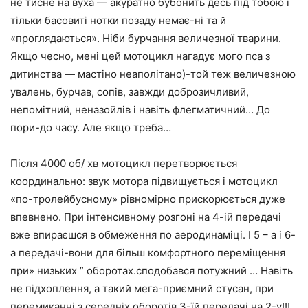
не тисне на вуха — акуратно бубонить десь під тобою і
тільки басовиті нотки позаду немає-ні та й
«проглядаються». Ніби бурчання величезної тварини.
Якщо чесно, мені цей мотоцикл нагадує мого пса з
дитинства — мастіно неаполітано)-той теж величезною
увалень, бурчав, сопів, завжди доброзичливий,
непомітний, неназойлів і навіть флегматичний… До
пори-до часу. Але якщо треба…
Після 4000 об/ хв мотоцикл перетворюється
координально: звук мотора підвищується і мотоцикл
«по-тролейбусному» рівномірно прискорюється дуже
впевнено. При інтенсивному розгоні на 4-ій передачі
вже впираєшся в обмеження по аеродинаміці. І 5 – а і 6-
а передачі-вони для більш комфортного переміщення
при» низьких ” оборотах.сподобався потужний … Навіть
не підхоплення, а такий мега-приємний стусан, при
перемиканні з середніх оборотів 3-їй передачі на 2-у!!!