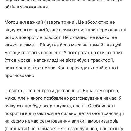
обгін в задоволення.
Мотоцикл важкий (чверть тонни). Це абсолютно не
відчуваєш на прямій, але відчувається при перекладанні
його з повороту в поворот. Не складно, не важко, не
важко, а саме…. Відчутна його маса.на прямій і на дузі
мотоцикл стоїть впевнено. У поворотах на стиках плит
(ттк в москві, наприклад) не зістрибує з траєкторії,
нишпорення теж немає. Колії проходить прийнятно і
прогнозовано.
Підвіска. Про неї трохи докладніше. Вона комфортна,
м’яка. Але ніякого позбавлено розгойдування немає. Я
очікував, що буде жорсткувата, але ні. Особливості
покриття відчуваються не сильно, детальної трансляції
на кермо немає.регулюванням вилки і амортизаторів
(преднатяг) не займався – як з заводу йшло, так і їжджу.