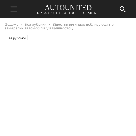
AUTOUNITED
DISCOVER THE ART OF PUBLISHING
Додому
Без рубрики
Відео: як виглядає поблизу один із
замерзлих автомобілів у владивостоці
Без рубрики