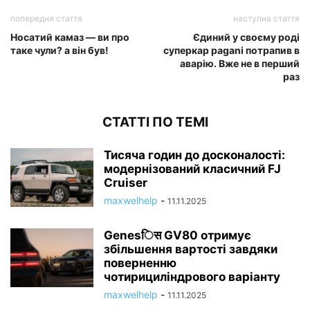
попередня стаття
наступна стаття
Носатий камаз — ви про
Єдиний у своєму роді
таке чули? а він був!
суперкар pagani потрапив в
аварію. Вже не в перший
раз
СТАТТІ ПО ТЕМІ
Тисяча годин до досконалості:
модернізований класичний FJ
Cruiser
maxwelhelp
-
11.11.2025
Genesिस GV80 отримує
збільшення вартості завдяки
поверненню
чотирициліндрового варіанту
maxwelhelp
-
11.11.2025