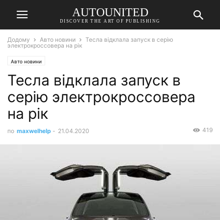
AUTOUNITED
DISCOVER THE ART OF PUBLISHING
Додому
Авто новини
Тесла відклала запуск в серію
электрокроссовера на рік
Авто новини
Тесла відклала запуск в
серію электрокроссовера
на рік
419
по
maxwelhelp
-
21.04.2020