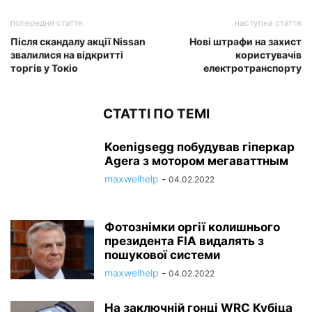
попередня стаття
наступна стаття
Після скандалу акції Nissan
Нові штрафи на захист
звалилися на відкритті
користувачів
торгів у Токіо
електротранспорту
СТАТТІ ПО ТЕМІ
Koenigsegg побудував гіперкар
Agera з мотором мегаваттным
maxwelhelp
-
04.02.2022
Фотознімки оргії колишнього
президента FIA видалять з
пошукової системи
maxwelhelp
-
04.02.2022
На заключній гонці WRC Кубіца