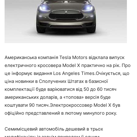
Американська компанія Tesla Motors відклала випуск
електричного кросовера Model X практично на рік. Про
це інформує видання Los Angeles Times.Очікується, що
ціна новинки в Сполучених Штатах в базисної
комплектації буде варіюватися від 50 до 60 тисяч
американських доларів, а «топова» версія буде
коштувати 90 тисяч.Электрокроссовер Model X був
офіційно представлений в лютому минулого року.
Семимісцевий автомобіль дешевий в трьох
модифікаціях: із заднім приводом (і одним