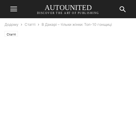
AUTOUNITED
DISCOVER THE ART OF PUBLISHING
Додому
Статті
В Дакарі – тільки жінки: Топ-10 гонщиці
Статті