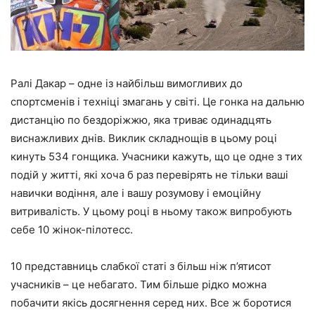
Ралі Дакар – одне із найбільш вимогливих до
спортсменів і техніці змагань у світі. Це гонка на дальню
дистанцію по бездоріжжю, яка триває одинадцять
виснажливих днів. Виклик складнощів в цьому році
кинуть 534 гонщика. Учасники кажуть, що це одне з тих
подій у житті, які хоча б раз перевірять не тільки ваші
навички водіння, але і вашу розумову і емоційну
витривалість. У цьому році в ньому також випробують
себе 10 жінок-пілотесс.
10 представниць слабкої статі з більш ніж п’ятисот
учасників – це небагато. Тим більше рідко можна
побачити якісь досягнення серед них. Все ж боротися