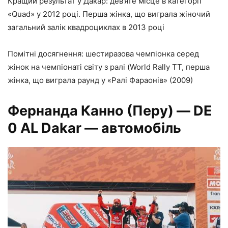
Кращий результат у Дакар: дев’яте місце в категорії
«Quad» у 2012 році. Перша жінка, що виграла жіночий
загальний залік квадроциклах в 2013 році
Помітні досягнення: шестиразова чемпіонка серед
жінок на чемпіонаті світу з ралі (World Rally TT, перша
жінка, що виграла раунд у «Ралі Фараонів» (2009)
Фернанда Канно
(Перу)
— DE
0 AL Dakar — автомобіль