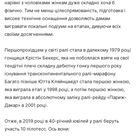
нарівні з чоловіками жінкам дуже складно хоча б
фізично. Тим не менш цілеспрямованість, підготовка і
високе технічне оснащення дозволяють дамам
вигравати локальні подіуми на етапах, дивуючи всіх
своїми досягненнями.
Першопрохідцем у світі ралі стала в далекому 1979 році
гонщиця Крістін Бекерс, яка не побоялася взяти на свої
тендітні плечі складну дебютну гонку першого року
існування трансконтинентального ралі-марафону.
Багато пізніше Ютта Кляйншмідт стала першою жінкою,
яка виграла етап у 1998 році, а потім першою жінкою,
яка виграла в абсолютному заліку ралі-рейду «Париж-
Дакар» в 2001 році.
Отже, в 2019 році в 40-річний ювілей у ралі беруть
участь 10 пілотесс. Ось вони: