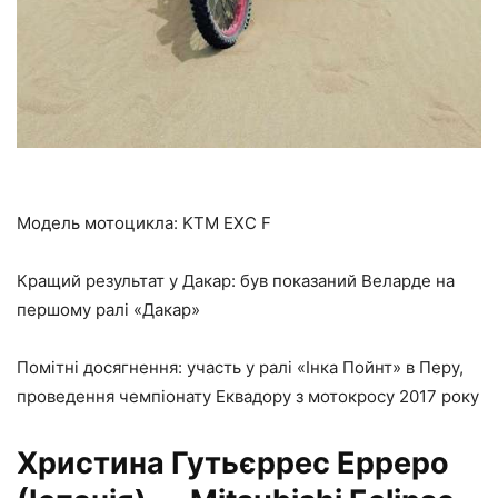
Модель мотоцикла: KTM EXC F
Кращий результат у Дакар: був показаний Веларде на
першому ралі «Дакар»
Помітні досягнення: участь у ралі «Інка Пойнт» в Перу,
проведення чемпіонату Еквадору з мотокросу 2017 року
Христина Гутьєррес Ерреро