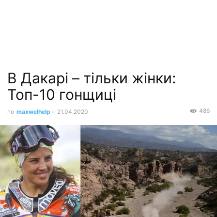
В Дакарі – тільки жінки:
Топ-10 гонщиці
486
по
maxwelhelp
-
21.04.2020