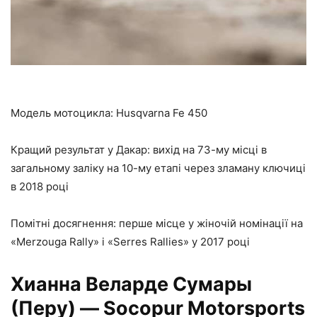
Модель мотоцикла: Husqvarna Fe 450
Кращий результат у Дакар: вихід на 73-му місці в
загальному заліку на 10-му етапі через зламану ключиці
в 2018 році
Помітні досягнення: перше місце у жіночій номінації на
«Merzouga Rally» і «Serres Rallies» у 2017 році
Хианна Веларде Сумары
(Перу)
— Socopur Motorsports