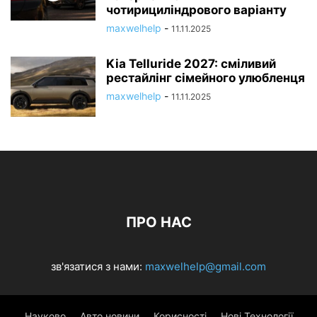
чотирициліндрового варіанту
maxwelhelp
-
11.11.2025
Kia Telluride 2027: сміливий
рестайлінг сімейного улюбленця
maxwelhelp
-
11.11.2025
ПРО НАС
зв'язатися з нами:
maxwelhelp@gmail.com
Науково
Авто новини
Корисності
Нові Технології