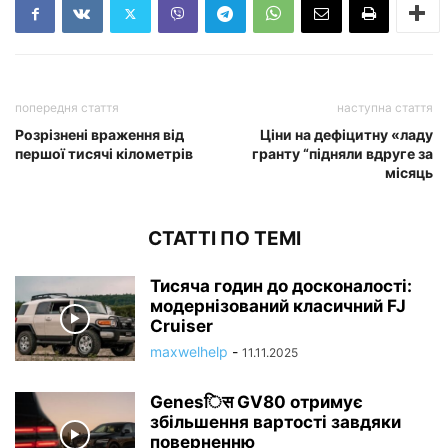
попередня стаття
наступна стаття
Розрізнені враження від
Ціни на дефіцитну «ладу
першої тисячі кілометрів
гранту “підняли вдруге за
місяць
СТАТТІ ПО ТЕМІ
Тисяча годин до досконалості:
модернізований класичний FJ
Cruiser
maxwelhelp
-
11.11.2025
Genesिस GV80 отримує
збільшення вартості завдяки
поверненню