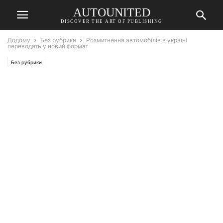
AUTOUNITED
DISCOVER THE ART OF PUBLISHING
Додому
Без рубрики
Розмитнення автомобілів в україні
переводять у новий формат
Без рубрики