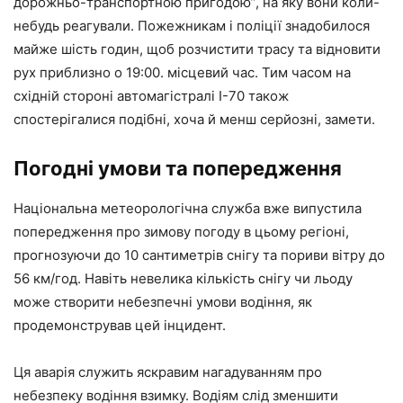
дорожньо-транспортною пригодою”, на яку вони коли-
небудь реагували. Пожежникам і поліції знадобилося
майже шість годин, щоб розчистити трасу та відновити
рух приблизно о 19:00. місцевий час. Тим часом на
східній стороні автомагістралі I-70 також
спостерігалися подібні, хоча й менш серйозні, замети.
Погодні умови та попередження
Національна метеорологічна служба вже випустила
попередження про зимову погоду в цьому регіоні,
прогнозуючи до 10 сантиметрів снігу та пориви вітру до
56 км/год. Навіть невелика кількість снігу чи льоду
може створити небезпечні умови водіння, як
продемонстрував цей інцидент.
Ця аварія служить яскравим нагадуванням про
небезпеку водіння взимку. Водіям слід зменшити