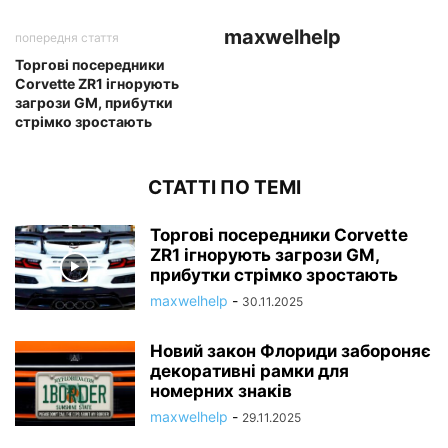
maxwelhelp
попередня стаття
Торгові посередники
Corvette ZR1 ігнорують
загрози GM, прибутки
стрімко зростають
СТАТТІ ПО ТЕМІ
Торгові посередники Corvette
ZR1 ігнорують загрози GM,
прибутки стрімко зростають
maxwelhelp
-
30.11.2025
Новий закон Флориди забороняє
декоративні рамки для
номерних знаків
maxwelhelp
-
29.11.2025