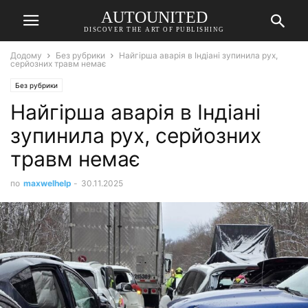
AUTOUNITED
DISCOVER THE ART OF PUBLISHING
Додому
Без рубрики
Найгірша аварія в Індіані зупинила рух,
серйозних травм немає
Без рубрики
Найгірша аварія в Індіані
зупинила рух, серйозних
травм немає
по
maxwelhelp
-
30.11.2025