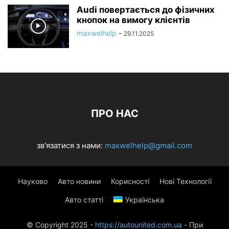
Audi повертається до фізичних
кнопок на вимогу клієнтів
maxwelhelp
-
29.11.2025
ПРО НАС
зв'язатися з нами:
maxwelhelp@gmail.com
Науково
Авто новини
Корисності
Нові Технології
Авто статті
Українська
© Copyright 2025 -
https://autounited.com.ua
- При