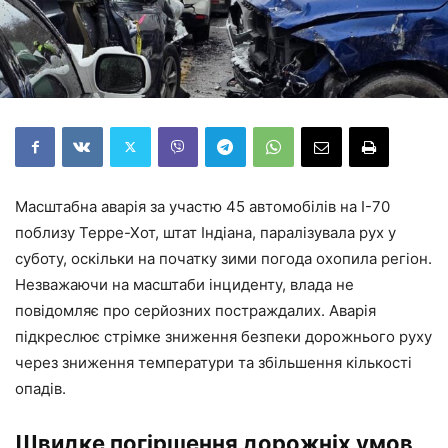
Масштабна аварія за участю 45 автомобілів на I-70
поблизу Терре-Хот, штат Індіана, паралізувала рух у
суботу, оскільки на початку зими погода охопила регіон.
Незважаючи на масштаби інциденту, влада не
повідомляє про серйозних постраждалих. Аварія
підкреслює стрімке зниження безпеки дорожнього руху
через зниження температури та збільшення кількості
опадів.
Швидке погіршення дорожніх умов