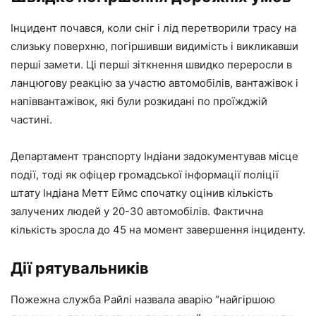
Інцидент почався, коли сніг і лід перетворили трасу на
слизьку поверхню, погіршивши видимість і викликавши
перші замети. Ці перші зіткнення швидко переросли в
ланцюгову реакцію за участю автомобілів, вантажівок і
напіввантажівок, які були розкидані по проїжджій
частині.
Департамент транспорту Індіани задокументував місце
події, тоді як офіцер громадської інформації поліції
штату Індіана Метт Еймс спочатку оцінив кількість
залучених людей у ​​20-30 автомобілів. Фактична
кількість зросла до 45 на момент завершення інциденту.
Дії рятувальників
Пожежна служба Райлі назвала аварію “найгіршою