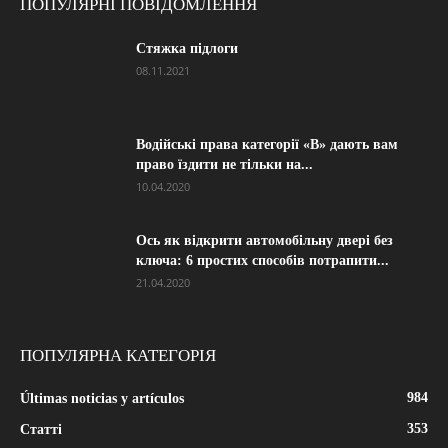
ПОПУЛЯРНІ ПОВІДОМЛЕННЯ
Стяжка підлоги
08.11.2021
Водійські права категорії «B» дають вам
право їздити не тільки на...
10.04.2020
Ось як відкрити автомобільну двері без
ключа: 6 простих способів потрапити...
21.04.2020
ПОПУЛЯРНА КАТЕГОРІЯ
984
Últimas noticias y artículos
353
Статті