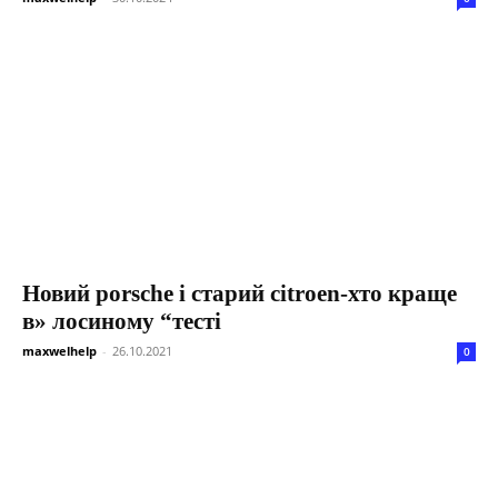
Новий porsche і старий citroen-хто краще
в» лосиному “тесті
maxwelhelp
-
26.10.2021
0