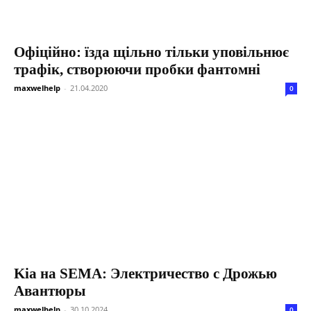
Офіційно: їзда щільно тільки уповільнює
трафік, створюючи пробки фантомні
maxwelhelp
-
21.04.2020
0
Kia на SEMA: Электричество с Дрожью
Авантюры
maxwelhelp
-
30.10.2024
0