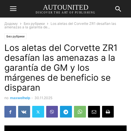
AUTOUNITED
DISCOVER THE ART OF PUBLISHING
Додому
Без рубрики
Los aletas del Corvette ZR1 desafían las
amenazas a la garantía de...
Без рубрики
Los aletas del Corvette ZR1
desafían las amenazas a la
garantía de GM y los
márgenes de beneficio se
disparan
по
maxwelhelp
-
30.11.2025