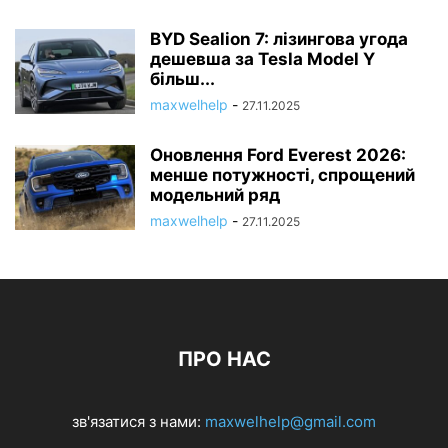
BYD Sealion 7: лізингова угода
дешевша за Tesla Model Y
більш...
maxwelhelp
-
27.11.2025
Оновлення Ford Everest 2026:
менше потужності, спрощений
модельний ряд
maxwelhelp
-
27.11.2025
ПРО НАС
зв'язатися з нами:
maxwelhelp@gmail.com