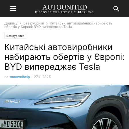
AUTOUNITED
DISCOVER THE ART OF PUBLISHING
Додому
Без рубрики
Китайські автовиробники набирають
обертів у Європі: BYD випереджає Tesla
Без рубрики
Китайські автовиробники
набирають обертів у Європі:
BYD випереджає Tesla
по
maxwelhelp
-
27.11.2025