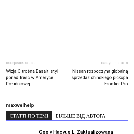
попередня стаття
наступна стаття
Wizja Citroëna Basalt: styl
Nissan rozpoczyna globalną
ponad treść w Ameryce
sprzedaż chińskiego pickupa
Południowej
Frontier Pro
maxwelhelp
СТАТТІ ПО ТЕМІ
БІЛЬШЕ ВІД АВТОРА
Geely Haoyue L: Zaktualizowana