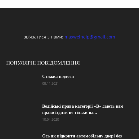
зв'язатися з нами:
maxwelhelp@gmail.com
ПОПУЛЯРНІ ПОВІДОМЛЕННЯ
Стяжка підлоги
08.11.2021
Водійські права категорії «B» дають вам
право їздити не тільки на...
10.04.2020
Ось як відкрити автомобільну двері без