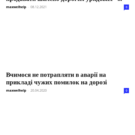
maxwelhelp
-
08.12.2021
0
Вчимося не потрапляти в аварії на
прикладі чужих помилок на дорозі
maxwelhelp
-
20.04.2020
0