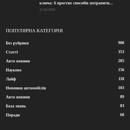
ключа: 6 простих способів потрапити...
21.04.2020
ПОПУЛЯРНА КАТЕГОРІЯ
900
Без рубрики
353
Статті
205
Авто новини
156
Науково
118
Лайф
103
Новинки автомобілів
89
Авто новини
83
База знань
60
Поради