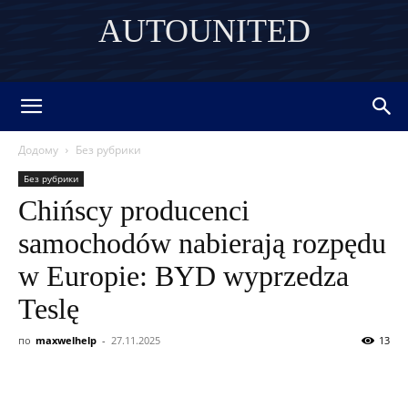
AUTOUNITED
DISCOVER THE ART OF PUBLISHING
Додому
Без рубрики
Без рубрики
Chińscy producenci
samochodów nabierają rozpędu
w Europie: BYD wyprzedza
Teslę
по
maxwelhelp
-
27.11.2025
13