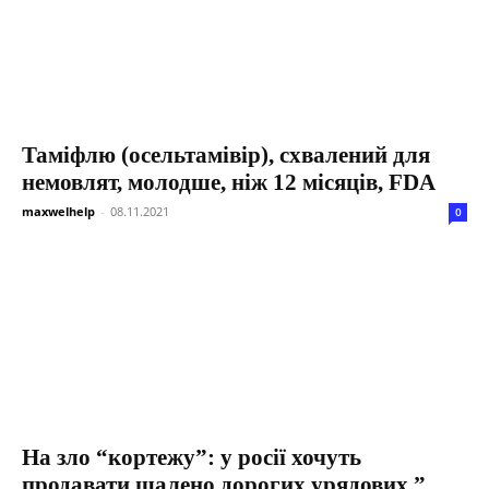
Таміфлю (осельтамівір), схвалений для
немовлят, молодше, ніж 12 місяців, FDA
maxwelhelp
-
08.11.2021
0
На зло “кортежу”: у росії хочуть
продавати шалено дорогих урядових ”...