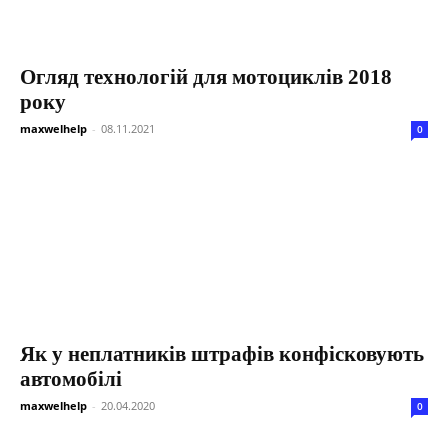
Огляд технологій для мотоциклів 2018
року
maxwelhelp
-
08.11.2021
0
Як у неплатників штрафів конфісковують
автомобілі
maxwelhelp
-
20.04.2020
0